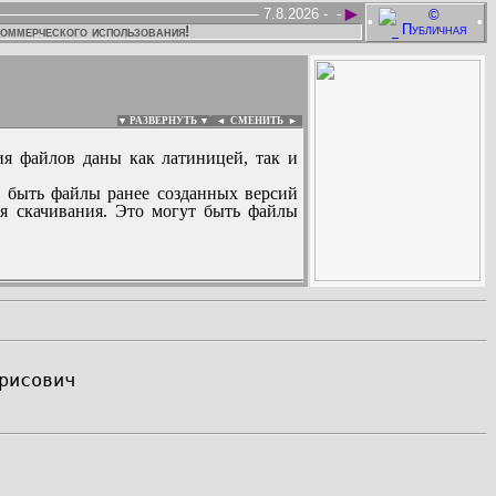
►
7.8.2026 -
-
•
•
коммерческого использования!
▼ РАЗВЕРНУТЬ ▼
|
◄
СМЕНИТЬ ►
ия файлов даны как латиницей, так и
 быть файлы ранее созданных версий
ля скачивания. Это могут быть файлы
: