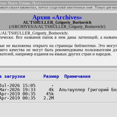
тека
-
Поиск
-
Справка
-
Почта
иверсальная библиотека, портал создателей электронных книг. Только для не
Архив «Archives»
AL'TSHULLER_Grigoriy_Borisovich
(/ARCHIVES/A/AL'TSHULLER_Grigoriy_Borisovich/)
AL'TSHULLER_Grigoriy_Borisovich/.
ически. Все названия папок в нем даны латиницей, а назван
ые не выложены открыто на страницы библиотеки. Это могут
его качества не могут быть рекомендованы пользователям д
вателей, например издания на языках других стран и народов.
а загрузки
Размер
Примечания