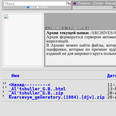
◄
-
Главная
-
Сервис
-
Библио
Ун
«И»
«ИЛИ»
◄ СМЕНИТЬ
►
|
▼ РАЗВЕРНУТЬ ▼
Архив текущей папки:
/ARCHIVES/A/
Архив формируется сервером автомат
кириллицей.
В Архиве можно найти файлы, котор
оцифровки, которые по причине худш
изданий не для широкого круга пользо
...
 Имя
Дат
<Назад---------<
_Al'tshuller_G.B..html
_Al'tshuller_G.B..zip
Kvarcevye_generatory.(1984).[djv].zip