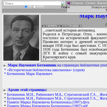
◄
-
Главная
-
Сервис
-
Библио
«И»
«ИЛИ»
Универсаль
Т
Марк Нау
◄ СМЕНИТЬ
►
|
▼ О СТРАНИЦЕ ▼
...советский историк-антиковед.
Родился в Петрограде. Отец - военн
поступил на исторический факультет
Проявлял интерес к древней истори
января 1938 года был арестован. С 193
1939 года Ботвинник был освобожден
ЛГУ. В войну с семьей эвакуирова
Красноярского края.
Марк Наумович был известным истор
количества научных и научно-попу
Марк Наумович Ботвинник
на страницах библиотеки упом
►
Греции и Рима, блестящим перевод
*
«Историческая библиотека школьника» (серия)
Вадим Ершов...
Ботвинника протекала в области иссле
*
Ботвинник Марк Наумович
AAW, bolega...
СПИСОК НЕКОТОРЫХ ОЦИФРОВА
...
Архив этой страницы:
►
*
Ботвинник М.Н., Рабинович М.Б., Стратановский Г.А._ Жиз
*
Ботвинник М.Н., Рабинович М.Б., Стратановский Г.А._ Жиз
*
Памяти Марка Наумовича Ботвинника.(1997).djvu
*
Памяти Марка Наумовича Ботвинника.(1997).pdf