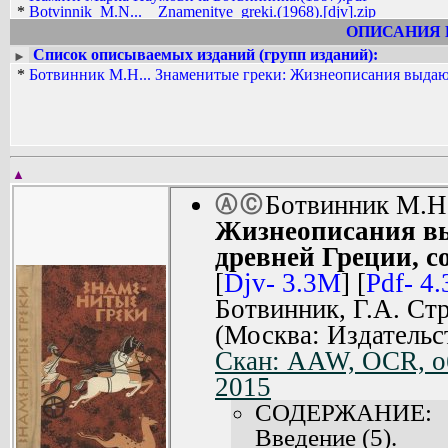
*
Botvinnik_M.N...__Znamenitye_greki.(1968).[djv].zip
*
Botvinnik_M.N...__Znamenitye_greki.(1968).[pdf].zip
ОПИСАНИЯ 
Список описываемых изданий (групп изданий):
►
*
Ботвинник М.Н... Знаменитые греки: Жизнеописания выдающ
▲
Ботвинник М.Н
Ⓐ
Ⓒ
Жизнеописания в
древней Греции, с
[
Djv- 3.3M
] [
Pdf- 4
Ботвинник, Г.А. Стр
(Москва: Издательс
Скан: AAW, OCR, об
2015
СОДЕРЖАНИЕ:
Введение (5).