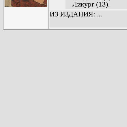
Ликург (13).
Солон (33).
ИЗ ИЗДАНИЯ: ...
Фемистокл (49).
Аристид (64).
Перикл (79).
Никий (101).
Алкивиад (119).
Лисандр (135).
Агесилай (147).
Пелопид (158).
Демосфен (173).
Александр (188).
Агис (224).
Клеомен (235).