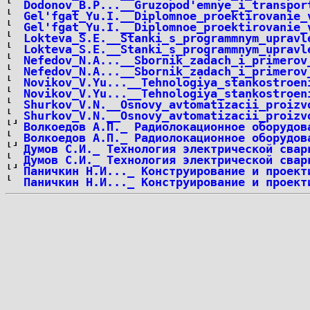
Dodonov_B.P...__Gruzopod'emnye_i_transpor
Gel'fgat_Yu.I.__Diplomnoe_proektirovanie_
Gel'fgat_Yu.I.__Diplomnoe_proektirovanie_
Lokteva_S.E.__Stanki_s_programmnym_upravl
Lokteva_S.E.__Stanki_s_programmnym_upravl
Nefedov_N.A...__Sbornik_zadach_i_primerov
Nefedov_N.A...__Sbornik_zadach_i_primerov
Novikov_V.Yu...__Tehnologiya_stankostroen
Novikov_V.Yu...__Tehnologiya_stankostroen
Shurkov_V.N.__Osnovy_avtomatizacii_proizv
Shurkov_V.N.__Osnovy_avtomatizacii_proizv
Волкоедов А.П._ Радиолокационное оборудов
Волкоедов А.П._ Радиолокационное оборудов
Думов С.И._ Технология электрической свар
Думов С.И._ Технология электрической свар
Паничкин Н.И..._ Конструирование и проект
Паничкин Н.И..._ Конструирование и проект