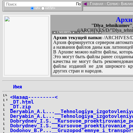
◄
-
Главная
-
Сервис
-
Библио
«И»
«ИЛИ»
Архи
''Dlya_tehnikumov''_
(/ARCHIVES/D/''Dlya_tehniku
◄ СМЕНИТЬ
►
|
▼ РАЗВЕРНУТЬ ▼
Архив текущей папки:
/ARCHIVES/D/''D
Архив формируется сервером автомати
а названия файлов даны как латиницей
В Архиве можно найти файлы, которы
Это могут быть файлы ранее созданны
качества не могут быть рекомендован
файлы изданий не для широкого кру
других стран и народов.
 Имя
...
<Назад---------<
_DT.html
_DT.zip
Deryabin_A.L...__Tehnologiya_izgotovleniy
Deryabin_A.L...__Tehnologiya_izgotovleniy
Dobrydnev_I.S.__Kursovoe_proektirovanie_p
Dobrydnev_I.S.__Kursovoe_proektirovanie_p
Dodonov_B.P...__Gruzopod'emnye_i_transpor