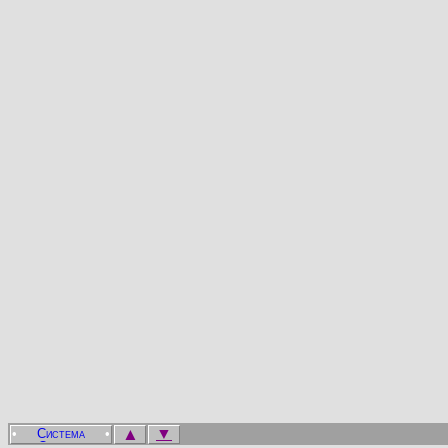
▲
▼
•
•