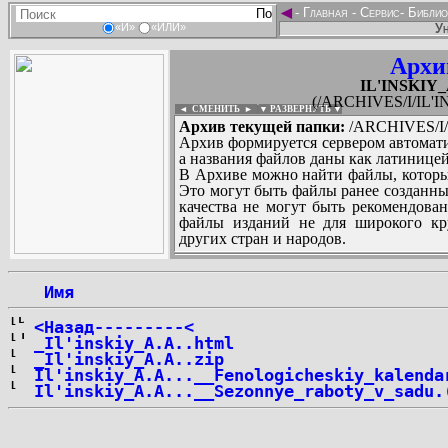
◄
-
Главная
-
Сервис
-
Библио
Ун
«И»
«ИЛИ»
Архи
IL'INSKIY_A
(/ARCHIVES/I/IL'IN
◄ СМЕНИТЬ
►
|
▼ РАЗВЕРНУТЬ ▼
Архив текущей папки:
/ARCHIVES/I/I
Архив формируется сервером автомати
а названия файлов даны как латиницей
В Архиве можно найти файлы, которы
Это могут быть файлы ранее созданны
качества не могут быть рекомендован
файлы изданий не для широкого кру
других стран и народов.
 Имя
...
<Назад---------<
_Il'inskiy_A.A..html
_Il'inskiy_A.A..zip
Il'inskiy_A.A...__Fenologicheskiy_kalenda
Il'inskiy_A.A...__Sezonnye_raboty_v_sadu.