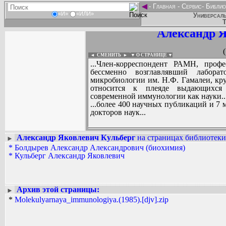
◄
-
Главная
-
Сервис
-
Библио
«И»
«ИЛИ»
Универсаль
Т
Александр Я
◄ СМЕНИТЬ
►
|
▼ О СТРАНИЦЕ ▼
...Член-корреспондент РАМН, проф
бессменно возглавлявший лабо
микробиологии им. Н.Ф. Гамалеи, кр
относится к плеяде выдающихся
современной иммунологии как науки..
...более 400 научных публикаций и 7
докторов наук...
Александр Яковлевич Кульберг
на страницах библиотеки
►
*
Болдырев Александр Александрович (биохимия)
Вадим Ершов...
*
Кульберг Александр Яковлевич
...
СПИСОК НЕКОТОРЫХ ОЦИФРОВА
...
Архив этой страницы:
►
*
Molekulyarnaya_immunologiya.(1985).[djv].zip