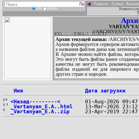
◄
-
Главная
-
Сервис
-
Библио
Универсаль
«И»
«ИЛИ»
Т
Архи
VARTAN'YAN
(/ARCHIVES/V/VARTA
◄ СМЕНИТЬ
►
|
▼ РАЗВЕРНУТЬ ▼
Архив текущей папки:
/ARCHIVES/V/
Архив формируется сервером автомати
а названия файлов даны как латиницей
В Архиве можно найти файлы, которы
Это могут быть файлы ранее созданны
качества не могут быть рекомендован
файлы изданий не для широкого кру
других стран и народов.
 Имя
Дата загрузки
...
<Назад---------<
_Vartanyan_E.A..html
_Vartanyan_E.A..zip