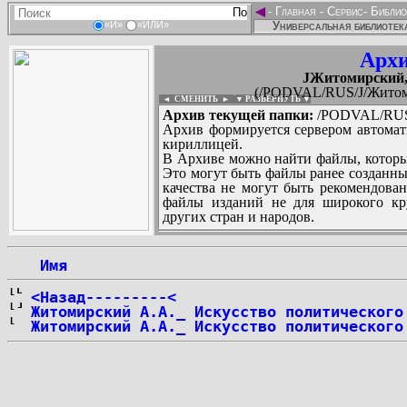
◄
-
Главная
-
Сервис
-
Библио
Универсальная библиотека
«И»
«ИЛИ»
Архи
JЖитомирский,
(/PODVAL/RUS/J/Житом
◄ СМЕНИТЬ
►
|
▼ РАЗВЕРНУТЬ ▼
Архив текущей папки:
/PODVAL/RUS/
Архив формируется сервером автомат
кириллицей.
В Архиве можно найти файлы, которы
Это могут быть файлы ранее созданны
качества не могут быть рекомендован
файлы изданий не для широкого кру
других стран и народов.
 Имя
...
<Назад---------<
Житомирский А.А._ Искусство политического
Житомирский А.А._ Искусство политического