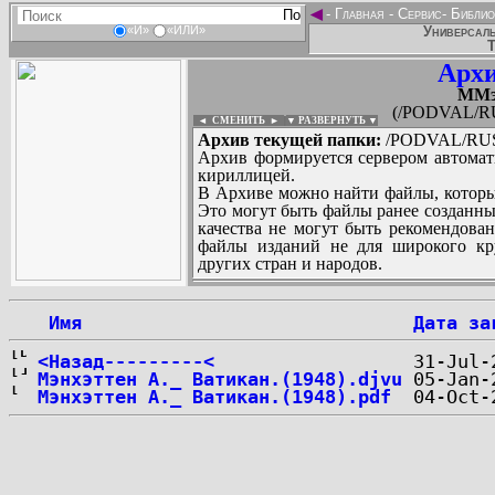
◄
-
Главная
-
Сервис
-
Библио
Универсаль
«И»
«ИЛИ»
Т
Архи
MМэн
(/PODVAL/RU
◄ СМЕНИТЬ
►
|
▼ РАЗВЕРНУТЬ ▼
Архив текущей папки:
/PODVAL/RUS/
Архив формируется сервером автомат
кириллицей.
В Архиве можно найти файлы, которы
Это могут быть файлы ранее созданны
качества не могут быть рекомендован
файлы изданий не для широкого кру
других стран и народов.
 Имя
Дата за
...
<Назад---------<
Мэнхэттен А._ Ватикан.(1948).djvu
Мэнхэттен А._ Ватикан.(1948).pdf