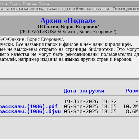
тека
-
Поиск
-
Справка
-
Почта
иверсальная библиотека, портал создателей электронных книг. Только для не
Архив «Подвал»
OОльхин, Борис Егорович/
(/PODVAL/RUS/O/Ольхин, Борис Егорович/)
O/Ольхин, Борис Егорович/.
чески. Все названия папок и файлов в нем даны кириллицей.
ые не выложены открыто на страницы библиотеки. Это могут
его качества не могут быть рекомендованы пользователям д
вателей, например издания на языках других стран и народов.
Дата загрузки
Разм
рассказы.(1986).pdf
рассказы.(1986).djvu