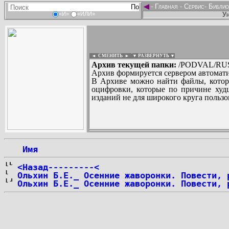
◄
-
Главная
-
Сервис
-
Библио
Ун
«И»
«ИЛИ»
◄ СМЕНИТЬ
►
|
▼ РАЗВЕРНУТЬ ▼
Архив текущей папки:
/PODVAL/RUS/
Архив формируется сервером автомати
В Архиве можно найти файлы, котор
оцифровки, которые по причине худш
изданий не для широкого круга пользо
...
 Имя
<Назад---------<
Ольхин Б.Е._ Осенние жаворонки. Повести, 
Ольхин Б.Е._ Осенние жаворонки. Повести, 