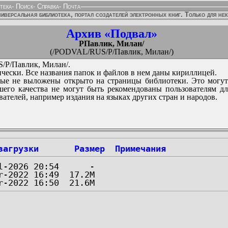
тека
-
Поиск
-
Справка
-
Почта
иверсальная библиотека, портал создателей электронных книг. Только для не
Архив «Подвал»
PПавлик, Милан/
(/PODVAL/RUS/P/Павлик, Милан/)
P/Павлик, Милан/.
чески. Все названия папок и файлов в нем даны кириллицей.
ые не выложены открыто на страницы библиотеки. Это могут
его качества не могут быть рекомендованы пользователям д
вателей, например издания на языках других стран и народов.
загрузки
Размер
Примечания