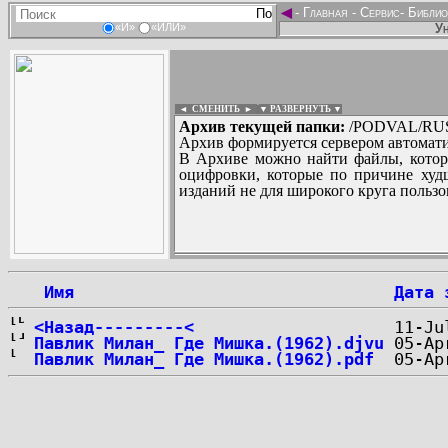
◄
-
Главная
-
Сервис
-
Библио
Ун
«И»
«ИЛИ»
◄ СМЕНИТЬ
►
|
▼ РАЗВЕРНУТЬ ▼
Архив текущей папки:
/PODVAL/RUS/
Архив формируется сервером автомати
В Архиве можно найти файлы, котор
оцифровки, которые по причине худш
изданий не для широкого круга пользо
...
 Имя
Дата 
<Назад---------<
Павлик Милан_ Где Мишка.(1962).djvu
Павлик Милан_ Где Мишка.(1962).pdf