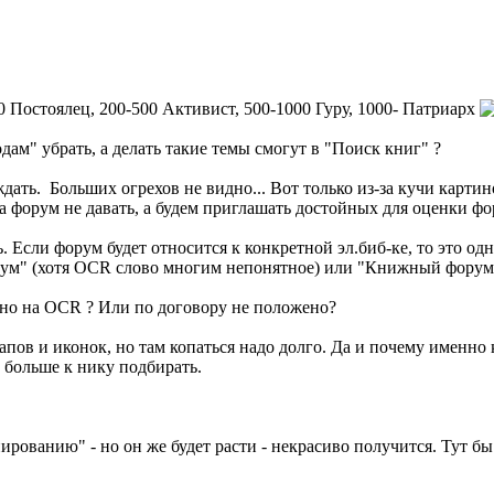
0 Постоялец, 200-500 Активист, 500-1000 Гуру, 1000- Патриарх
ам" убрать, а делать такие темы смогут в "Поиск книг" ?
дать. Больших огрехов не видно... Вот только из-за кучи картино
а форум не давать, а будем приглашать достойных для оценки фо
 Если форум будет относится к конкретной эл.биб-ке, то это одно
рум" (хотя OCR слово многим непонятное) или "Книжный форум" (
но на OCR ? Или по договору не положено?
апов и иконок, но там копаться надо долго. Да и почему именно
т больше к нику подбирать.
ованию" - но он же будет расти - некрасиво получится. Тут бы 