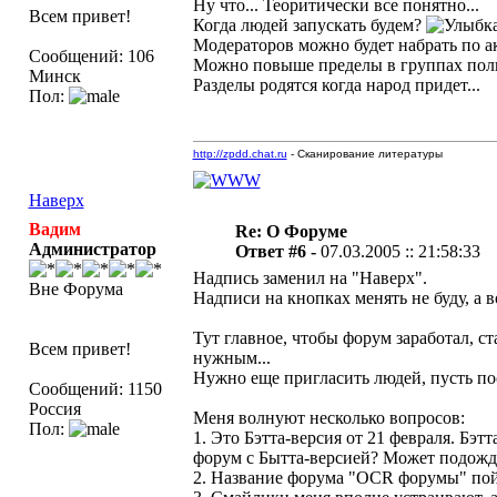
Ну что... Теоритически все понятно...
Всем привет!
Когда людей запускать будем?
Модераторов можно будет набрать по а
Сообщений: 106
Можно повыше пределы в группах пользо
Минск
Разделы родятся когда народ придет...
Пол:
http://zpdd.chat.ru
- Сканирование литературы
Наверх
Вадим
Re: О Форуме
Администратор
Ответ #6 -
07.03.2005 :: 21:58:33
Надпись заменил на "Наверх".
Вне Форума
Надписи на кнопках менять не буду, а 
Тут главное, чтобы форум заработал, с
Всем привет!
нужным...
Нужно еще пригласить людей, пусть по
Сообщений: 1150
Россия
Меня волнуют несколько вопросов:
Пол:
1. Это Бэтта-версия от 21 февраля. Бэт
форум с Бытта-версией? Может подожда
2. Название форума "OCR форумы" пой