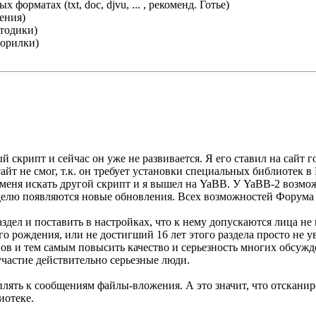
форматах (txt, doc, djvu, ... , рекоменд. Готье)
ения)
етодики)
ворилки)
й скрипт и сейчас он уже не развивается. Я его ставил на сайт го
сайт не смог, т.к. он требует установки специальных библиотек в 
о меня искать другой скрипт и я вышел на YaBB. У YaBB-2 возмо
лю появляются новые обновления. Всех возможностей Форума я е
здел и поставить в настройках, что к нему допускаются лица не 
го рождения, или не достигший 16 лет этого раздела просто не у
в и тем самым повысить качество и серьезность многих обсужден
участие действительно серьезные люди.
еплять к сообщениям файлы-вложения. А это значит, что отскан
иотеке.