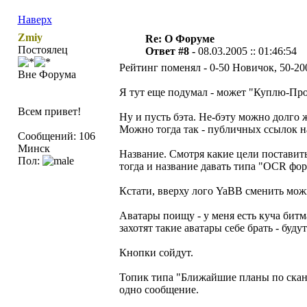
Наверх
Zmiy
Re: О Форуме
Постоялец
Ответ #8 -
08.03.2005 :: 01:46:54
Рейтинг поменял - 0-50 Новичок, 50-20
Вне Форума
Я тут еще подумал - может "Куплю-Прод
Всем привет!
Ну и пусть бэта. Не-бэту можно долго ж
Можно тогда так - публичных ссылок н
Сообщений: 106
Минск
Название. Смотря какие цели поставить.
Пол:
тогда и название давать типа "OCR фо
Кстати, вверху лого YaBB сменить мож
Аватары поищу - у меня есть куча битм
захотят такие аватары себе брать - буду
Кнопки сойдут.
Топик типа "Ближайшие планы по сканир
одно сообщение.