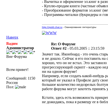
- Вычитка и оформление эл.книг в разных 
- Куплю-продам книги (частные объявл
- Преобразование форматов эл.книг (м
- Программы-читалки (букридеры и го
http://zpdd.chat.ru
- Сканирование литературы
Наверх
Вадим
Re: О Форуме
Администратор
Ответ #2 -
05.03.2005 :: 23:15:59
Значит так. Иконбоард - это очень стары
Вне Форума
и не дошло. Сейчас я его поставить на 
хорошо, что он не встал. Это заставил
прогрессирующий скрипт - каждую неде
Всем привет!
ни на одном форуме!
Например, если создать какой-нибудь ра
Сообщений: 1150
который не указал в Профиле дату свое
Россия
большое количество недозрелых болтуно
Пол:
работе форума могут захотеть принять 
Кстати, здесь есть возможность прикр
не дожидаясь, пока я размещу ее в библ