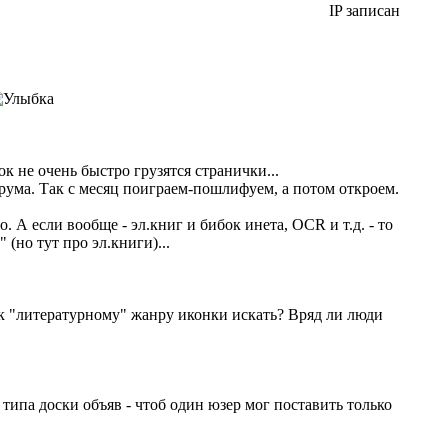
IP записан
к не очень быстро грузятся странички...
рума. Так с месяц поиграем-пошлифуем, а потом откроем.
. А если вообще - эл.книг и бибок инета, OCR и т.д. - то
но тут про эл.книги)...
 к "литературному" жанру иконки искать? Вряд ли люди
типа доски объяв - чтоб один юзер мог поставить только