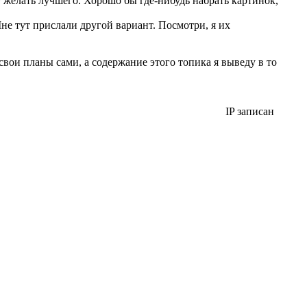
 желать лучшего. Хорошо бы где-нибудь набрать картинок,
не тут прислали другой вариант. Посмотри, я их
вои планы сами, а содержание этого топика я выведу в то
IP записан