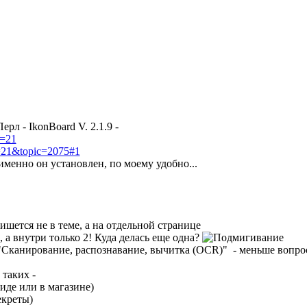
рл - IkonBoard V. 2.1.9 -
m=21
m=21&topic=2075#1
менно он установлен, по моему удобно...
ишется не в теме, а на отдельной странице
, а внутри только 2! Куда делась еще одна?
 "Сканирование, распознавание, вычитка (OCR)" - меньше вопро
таких -
иде или в магазине)
екреты)