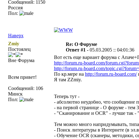
Сообщений: 1150
Россия
Пол:
Наверх
Zmiy
Re: О Форуме
Постоялец
Ответ #1 -
05.03.2005 :: 04:01:36
Вот есть еще вариант форума с Апаче+Пе
Вне Форума
http://forum.ru-board.com/forum.cgi?foru
http://forum.ru-board.com/topic.cgi?foru
По кр.мере на
http://forum.ru-board.com/
и
Всем привет!
Я там ZZmiy.
Сообщений: 106
Минск
Теперь тут -
Пол:
- абсолютно неудобно, что сообщение п
- на первой странице - О форуме - тем 3
- "Сканирование и OCR" - лучше так -
Тем можно много напридумывать, типа 
- Поиск литературы в Интернете (в эл.в
- Обучение OCR (сканеры, методики, с