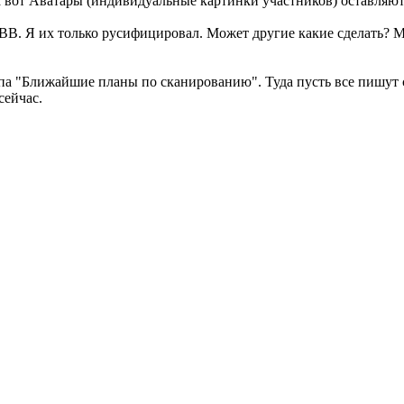
а вот Аватары (индивидуальные картинки участников) оставляют
.
BB. Я их только русифицировал. Может другие какие сделать? М
па "Ближайшие планы по сканированию". Туда пусть все пишут с
сейчас.