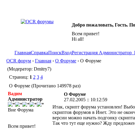
Добро пожаловать, Гость. П
Всем привет!
Hi all!
Главная
Справка
Поиск
Вход
Регистрация
Администратор
OCR форум
›
Главная
›
О Форуме
› О Форуме
(Модератор: Dmitry7)
Страниц:
1
2
3
4
О Форуме (Прочитано 149978 раз)
Вадим
О Форуме
Администратор
27.02.2005 :: 10:12:59
Итак, скрипт форума установлен! Выбо
Вне Форума
скриптов форумов в Инет. Это не оконч
версии можно начать подгонку скрипта
Так что тут еще нужно? Жду предложен
Всем привет!