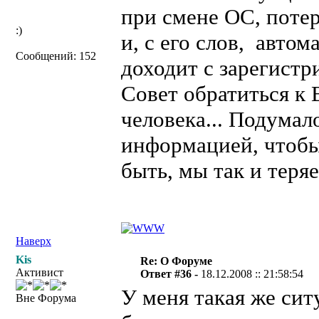
при смене ОС, потер
:)
и, с его слов, авто
Сообщений: 152
доходит с зарегистр
Совет обратиться к 
человека... Подумал
информацией, чтобы 
быть, мы так и теря
Наверх
Kis
Re: О Форуме
Активист
Ответ #36 -
18.12.2008 :: 21:58:54
У меня такая же сит
Вне Форума