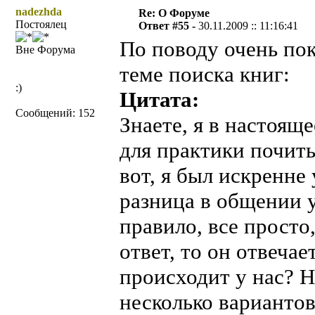
nadezhda
Re: О Форуме
Постоялец
Ответ #55 -
30.11.2009 :: 11:16:41
По поводу очень пок
Вне Форума
теме поиска книг:
:)
Цитата:
Сообщений: 152
Знаете, я в настоящ
для практики почит
вот, я был искренне 
разница в общении у 
правило, все просто,
ответ, то он отвечае
происходит у нас? 
несколько вариантов