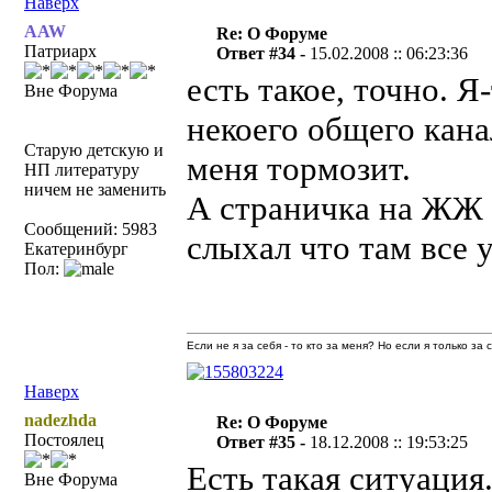
Наверх
AAW
Re: О Форуме
Патриарх
Ответ #34 -
15.02.2008 :: 06:23:36
есть такое, точно. 
Вне Форума
некоего общего кана
Старую детскую и
меня тормозит.
НП литературу
ничем не заменить
А страничка на ЖЖ 
Сообщений: 5983
слыхал что там все 
Екатеринбург
Пол:
Если не я за себя - то кто за меня? Но если я только за
Наверх
nadezhda
Re: О Форуме
Постоялец
Ответ #35 -
18.12.2008 :: 19:53:25
Есть такая ситуация
Вне Форума