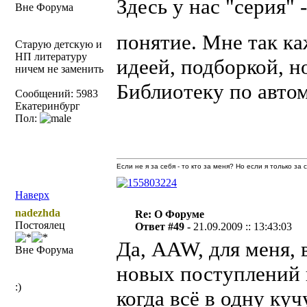
Здесь у нас "серия" 
Вне Форума
понятие. Мне так к
Старую детскую и
НП литературу
идеей, подборкой, н
ничем не заменить
Библиотеку по автом
Сообщений: 5983
Екатеринбург
Пол:
Если не я за себя - то кто за меня? Но если я только за
Наверх
nadezhda
Re: О Форуме
Постоялец
Ответ #49 -
21.09.2009 :: 13:43:03
Да, AAW, для меня, 
Вне Форума
новых поступлений в
:)
когда всё в одну ку