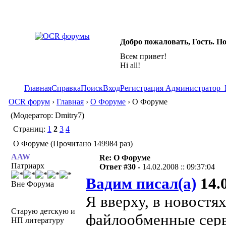
Добро пожаловать, Гость. П
Всем привет!
Hi all!
Главная
Справка
Поиск
Вход
Регистрация
Администратор
OCR форум
›
Главная
›
О Форуме
› О Форуме
(Модератор: Dmitry7)
Страниц:
1
2
3
4
О Форуме (Прочитано 149984 раз)
AAW
Re: О Форуме
Патриарх
Ответ #30 -
14.02.2008 :: 09:37:04
Вадим писал(а)
14.0
Вне Форума
Я вверху, в новостя
Старую детскую и
файлообменные серв
НП литературу