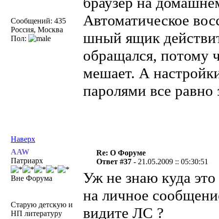
браузер на домашне
Автоматическое восс
Сообщений: 435
Россия, Москва
шный ящик действит
Пол:
обращался, потому ч
мешает. А настройк
паролями все равно
Наверх
AAW
Re: О Форуме
Патриарх
Ответ #37 -
21.05.2009 :: 05:30:51
Уж не знаю куда это 
Вне Форума
на личное сообщение
Старую детскую и
видите ЛС ?
НП литературу