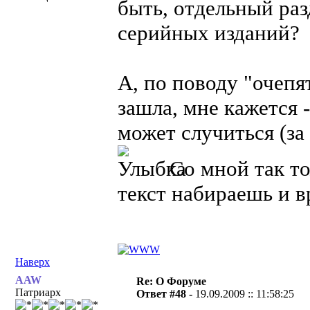
быть, отдельный ра
серийных изданий?
А, по поводу "очепя
зашла, мне кажется 
может случиться (за
Со мной так то
текст набираешь и в
Наверх
AAW
Re: О Форуме
Патриарх
Ответ #48 -
19.09.2009 :: 11:58:25