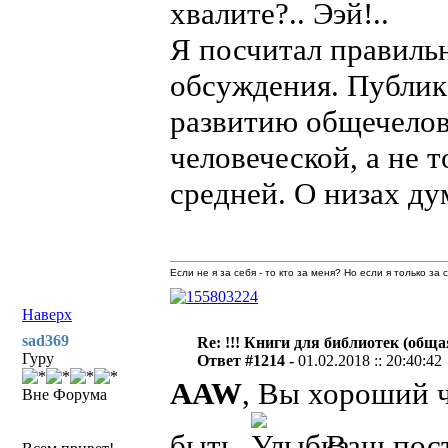
хвалите?.. Ээй!..
Я посчитал правиль
обсуждения. Публик
развитию общечелов
человеческой, а не 
средней. О низах ду
Если не я за себя - то кто за меня? Но если я только за
Наверх
sad369
Re: !!! Книги для библиотек (общая
Гуру
Ответ #1214 -
01.02.2018 :: 20:40:42
AAW
, Вы хороший ч
Вне Форума
быть.
Ваш пост 