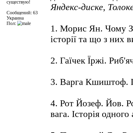
существую!
Яндекс-диске
,
Толок
Сообщений: 63
Украина
Пол:
1. Морис Ян. Чому За
історії та що з них
2. Гаїчек Їржі. Риб'я
3. Варга Кшиштоф. Г
4. Рот Йозеф. Йов. 
вага. Історія одного