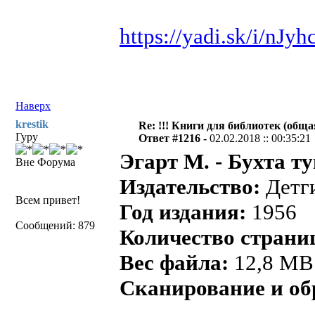
https://yadi.sk/i/n
Наверх
krestik
Re: !!! Книги для библиотек (общая
Гуру
Ответ #1216 -
02.02.2018 :: 00:35:21
Эгарт М. - Бухта т
Вне Форума
Издательство:
Детг
Всем привет!
Год издания:
1956
Сообщений: 879
Количество страни
Вес файла:
12,8 MB
Сканирование и об