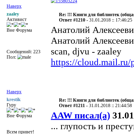
Наверх
zaaley
Re: !!! Книги для библиотек (общая
Активист
Ответ #1210 -
31.01.2018 :: 17:46:25
Анатолий Алексееви
Вне Форума
Анатолий Алексееви
scan, djvu - zaaley
Сообщений: 223
Пол:
https://cloud.mail.r
Наверх
krestik
Re: !!! Книги для библиотек (общая
Гуру
Ответ #1211 -
31.01.2018 :: 21:44:58
AAW писал(а)
31.01
Вне Форума
... глупость и прест
Всем привет!