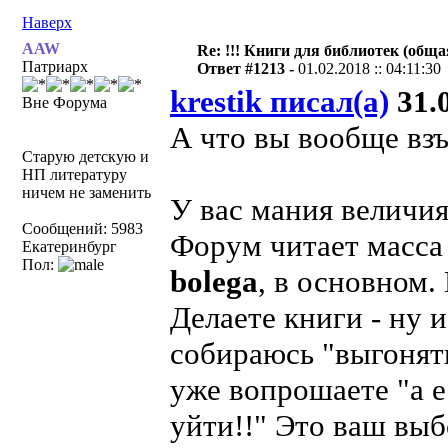
Наверх
AAW
Re: !!! Книги для библиотек (общая
Патриарх
Ответ #1213 -
01.02.2018 :: 04:11:30
krestik писал(а)
31.0
Вне Форума
А что вы вообще вз
Старую детскую и
НП литературу
ничем не заменить
У вас мания величия
Сообщений: 5983
Форум читает масса 
Екатеринбург
Пол:
bolega
, в основном.
Делаете книги - ну и
собираюсь "выгонять
уже вопрошаете "а е
уйти!!" Это ваш выб