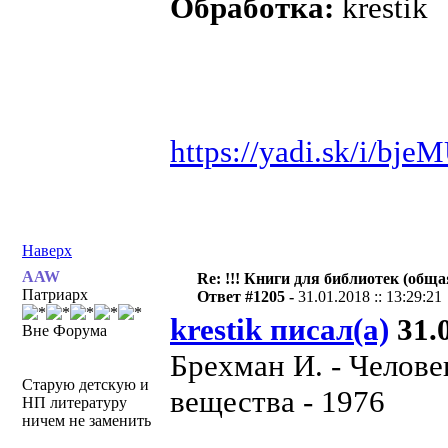
Обработка:
krestik
https://yadi.sk/i/bj
Наверх
AAW
Re: !!! Книги для библиотек (общая
Патриарх
Ответ #1205 -
31.01.2018 :: 13:29:21
krestik писал(а)
31.0
Вне Форума
Брехман И. - Челове
Старую детскую и
вещества - 1976
НП литературу
ничем не заменить