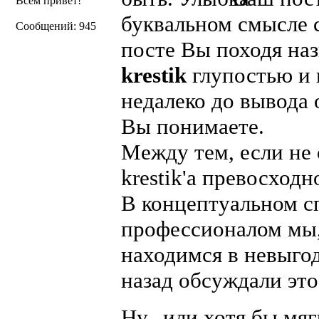
Всем привет!
буквальном смысле с
Сообщений: 945
посте Вы походя на
krestik
глупостью и 
недалеко до вывода о
Вы понимаете.
Между тем, если не
krestik'а превосход
В концептуальном с
профессионалом мы,
находимся в невыго
назад обсуждали это
Ну, или хотя бы мя