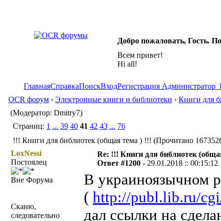
Добро пожаловать, Гость. П
Всем привет!
Hi all!
Главная
Справка
Поиск
Вход
Регистрация
Администратор
OCR форум
›
Электронные книги и библиотеки
›
Книги для б
(Модератор: Dmitry7)
Страниц:
1
...
39
40
41
42
43
...
76
!!! Книги для библиотек (общая тема ) !!! (Прочитано 1673526
LoxNessi
Re: !!! Книги для библиотек (общая
Постоялец
Ответ #1200 -
29.01.2018 :: 00:15:12
В украиноязычном ра
Вне Форума
(
http://publ.lib.ru
Сканю,
дал ссылки на сдела
следовательно