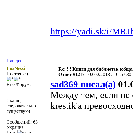
https://yadi.sk/i/M
Наверх
LoxNessi
Re: !!! Книги для библиотек (общая
Постоялец
Ответ #1217 -
02.02.2018 :: 01:57:30
sad369 писал(а)
01.0
Вне Форума
Между тем, если не
Сканю,
krestik'а превосход
следовательно
существую!
Сообщений: 63
Украина
Пол: