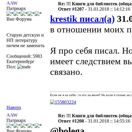
AAW
Re: !!! Книги для библиотек (общая
Патриарх
Ответ #1207 -
31.01.2018 :: 14:12:16
krestik писал(а)
31.0
Вне Форума
в отношении моих п
Старую детскую и
НП литературу
ничем не заменить
Я про себя писал. Н
Сообщений: 5983
имеет следствием в
Екатеринбург
Пол:
связано.
Если не я за себя - то кто за меня? Но если я только за
Наверх
AAW
Re: !!! Книги для библиотек (общая
Патриарх
Ответ #1208 -
31.01.2018 :: 14:55:16
@bolega
Вне Форума