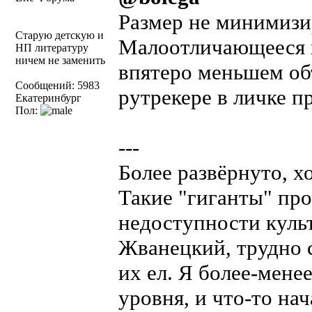
Размер не минимизи
Старую детскую и
Малоотличающееся к
НП литературу
ничем не заменить
впятеро меньшем объ
Сообщений: 5983
рутрекере в личке п
Екатеринбург
Пол:
---
Более развёрнуто, хо
Такие "гиганты" пр
недоступности куль
Жванецкий, трудно с
их ел. Я более-мене
уровня, и что-то на