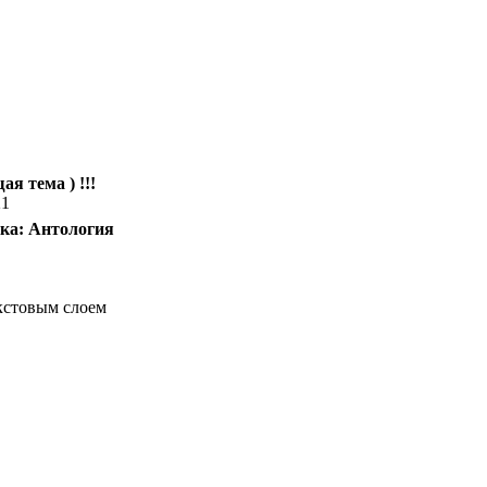
ая тема ) !!!
21
ека: Антология
кстовым слоем