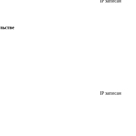
IP записан
ильстве
IP записан