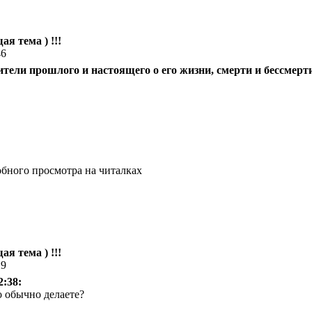
ая тема ) !!!
46
лители прошлого и настоящего о его жизни, смерти и бессмерт
бного просмотра на читалках
ая тема ) !!!
29
2:38:
о обычно делаете?