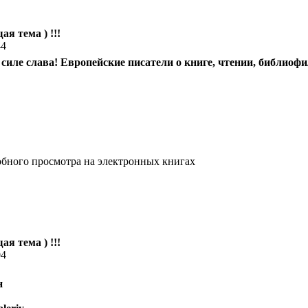
ая тема ) !!!
44
й силе слава! Европейские писатели о книге, чтении, библиоф
обного просмотра на электронных книгах
ая тема ) !!!
04
н