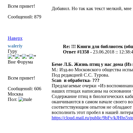
Всем привет!
Добавил. Но так как текст мелкий, мне 
Сообщений: 879
Наверх
waleriy
Re: !!! Книги для библиотек (общ
Гуру
Ответ #1358 -
23.06.2018 :: 12:38:
Вне Форума
Беме Л.Б. Жизнь птиц у нас дома (Из
М.: Изд-во Московского общества испы
Под редакцией С.С. Турова.
Всем привет!
Scan и обработка- ???
Предлагаемые очерки «Из воспоминаний
Сообщений: 606
наших птицах написаны на основании 
Москва
Содержание птиц в биологических каб
Пол:
оканчиваются в самом начале своего во
соответствующим опытом не обладают и 
восполнить этот пробел в нашей литера
https://cloud.mail.ru/public/9bFv/kJHhs5xt