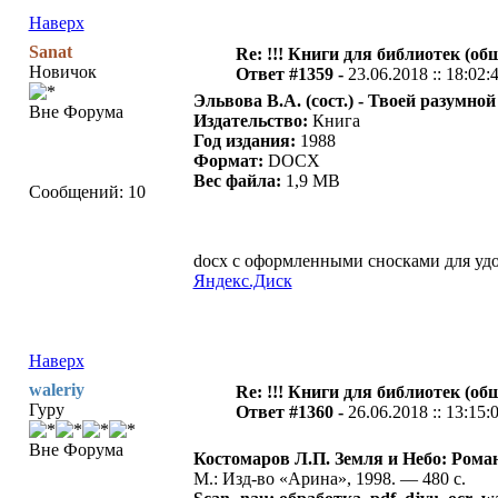
Наверх
Sanat
Re: !!! Книги для библиотек (общ
Новичок
Ответ #1359 -
23.06.2018 :: 18:02:
Эльвова В.А. (сост.) - Твоей разумно
Вне Форума
Издательство:
Книга
Год издания:
1988
Формат:
DOCX
Вес файла:
1,9 MB
Сообщений: 10
docx с оформленными сносками для уд
Яндекс.Диск
Наверх
waleriy
Re: !!! Книги для библиотек (общ
Гуру
Ответ #1360 -
26.06.2018 :: 13:15:
Вне Форума
Костомаров Л.П. Земля и Небо: Рома
М.: Изд-во «Арина», 1998. — 480 с.