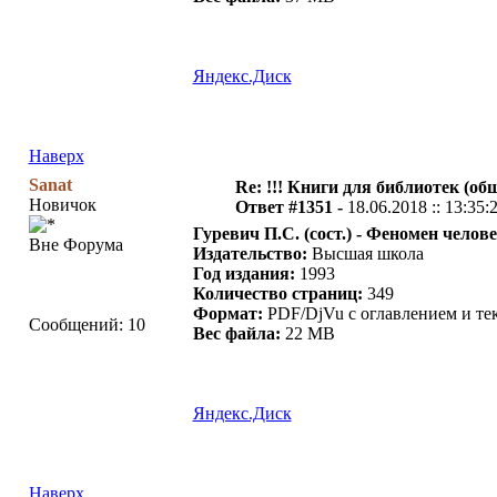
Яндекс.Диск
Наверх
Sanat
Re: !!! Книги для библиотек (общ
Новичок
Ответ #1351 -
18.06.2018 :: 13:35:
Гуревич П.С. (сост.) - Феномен челов
Вне Форума
Издательство:
Высшая школа
Год издания:
1993
Количество страниц:
349
Формат:
PDF/DjVu с оглавлением и те
Сообщений: 10
Вес файла:
22 MB
Яндекс.Диск
Наверх