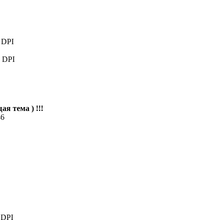
DPI
 DPI
ая тема ) !!!
46
DPI