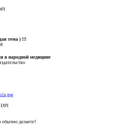
PI
ая тема ) !!!
38
я в народной медицине
здательство
b2a.jpg
DPI
о обычно делаете?