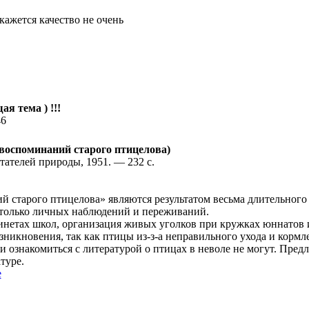
кажется качество не очень
ая тема ) !!!
46
 воспоминаний старого птицелова)
тателей природы, 1951. — 232 с.
 старого птицелова» являются результатом весьма длительного 
только личных наблюдений и переживаний.
инетах школ, организация живых уголков при кружках юннатов 
зникновения, так как птицы из-з-а неправильного ухода и кормл
ознакомиться с литературой о птицах в неволе не могут. Предл
туре.
e