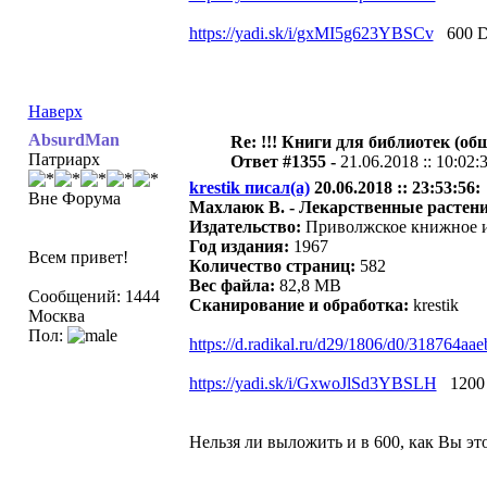
https://yadi.sk/i/gxMI5g623YBSCv
600 D
Наверх
AbsurdMan
Re: !!! Книги для библиотек (общ
Патриарх
Ответ #1355 -
21.06.2018 :: 10:02:
krestik писал(а)
20.06.2018 :: 23:53:56:
Вне Форума
Махлаюк В. - Лекарственные растени
Издательство:
Приволжское книжное и
Год издания:
1967
Всем привет!
Количество страниц:
582
Вес файла:
82,8 MB
Сообщений: 1444
Сканирование и обработка:
krestik
Москва
Пол:
https://d.radikal.ru/d29/1806/d0/318764aae
https://yadi.sk/i/GxwoJlSd3YBSLH
1200 
Нельзя ли выложить и в 600, как Вы эт