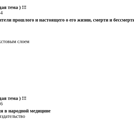
ая тема ) !!!
24
лители прошлого и настоящего о его жизни, смерти и бессмерт
кстовым слоем
ая тема ) !!!
56
я в народной медицине
здательство