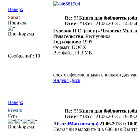
Наверх
Sanat
Re: !!! Книги для библиотек (общ
Новичок
Ответ #1356 -
21.06.2018 :: 14:32:
Гуревич П.С. (сост.) - Человек: Мыс
Вне Форума
Издательство:
Республика
Год издания:
1995
Формат: DOCX
Вес файла: 1,3 MB
Сообщений: 10
docx с оформленными сносками для удо
Яндекс.Диск
Наверх
krestik
Re: !!! Книги для библиотек (общ
Гуру
Ответ #1357 -
21.06.2018 :: 19:39:
AbsurdMan писал(а)
21.06.2018 :: 10:0
Вне Форума
Нельзя ли выложить и в 600, как Вы эт