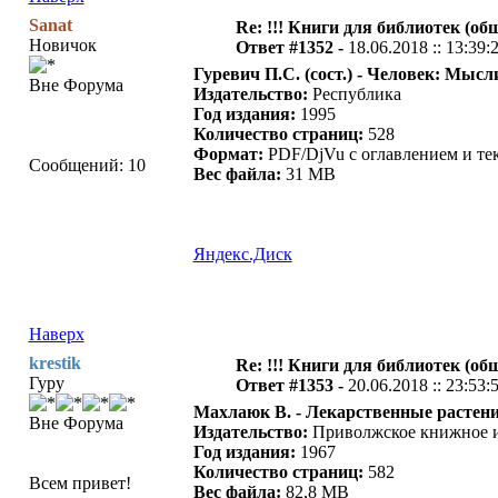
Sanat
Re: !!! Книги для библиотек (общ
Новичок
Ответ #1352 -
18.06.2018 :: 13:39:
Гуревич П.С. (сост.) - Человек: Мыс
Вне Форума
Издательство:
Республика
Год издания:
1995
Количество страниц:
528
Формат:
PDF/DjVu с оглавлением и те
Сообщений: 10
Вес файла:
31 MB
Яндекс.Диск
Наверх
krestik
Re: !!! Книги для библиотек (общ
Гуру
Ответ #1353 -
20.06.2018 :: 23:53:
Махлаюк В. - Лекарственные растени
Вне Форума
Издательство:
Приволжское книжное и
Год издания:
1967
Количество страниц:
582
Всем привет!
Вес файла:
82,8 MB