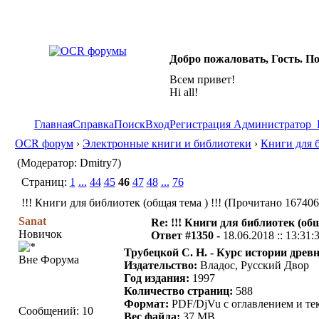
Добро пожаловать, Гость. П
Всем привет!
Hi all!
Главная
Справка
Поиск
Вход
Регистрация
Администратор
OCR форум
›
Электронные книги и библиотеки
›
Книги для 
(Модератор: Dmitry7)
Страниц:
1
...
44
45
46
47
48
...
76
!!! Книги для библиотек (общая тема ) !!! (Прочитано 167406
Sanat
Re: !!! Книги для библиотек (общ
Новичок
Ответ #1350 -
18.06.2018 :: 13:31:
Трубецкой С. Н. - Курс истории древ
Вне Форума
Издательство:
Владос, Русский Двор
Год издания:
1997
Количество страниц:
588
Формат:
PDF/DjVu с оглавлением и те
Сообщений: 10
Вес файла:
37 MB