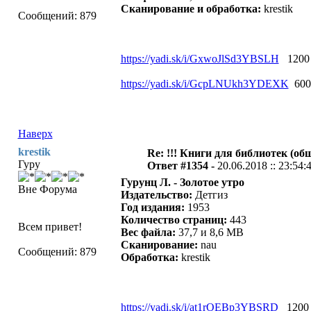
Сканирование и обработка:
krestik
Сообщений: 879
https://yadi.sk/i/GxwoJlSd3YBSLH
1200 
https://yadi.sk/i/GcpLNUkh3YDEXK
600
Наверх
krestik
Re: !!! Книги для библиотек (общ
Гуру
Ответ #1354 -
20.06.2018 :: 23:54:
Гурунц Л. - Золотое утро
Вне Форума
Издательство:
Детгиз
Год издания:
1953
Количество страниц:
443
Всем привет!
Вес файла:
37,7 и 8,6 MB
Сканирование:
nau
Сообщений: 879
Oбработка:
krestik
https://yadi.sk/i/at1rOEBp3YBSRD
1200 