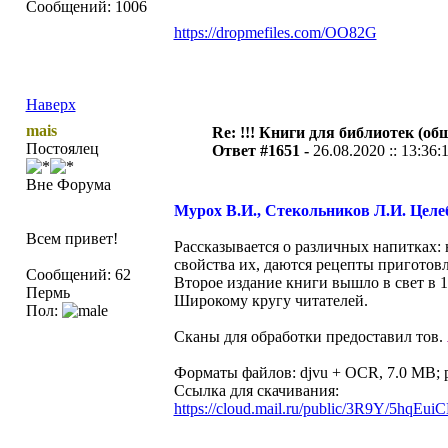
Сообщений: 1006
https://dropmefiles.com/OO82G
Наверх
mais
Re: !!! Книги для библиотек (общ
Постоялец
Ответ #1651 -
26.08.2020 :: 13:36:
Вне Форума
Мурох В.И., Стекольников Л.И. Цел
Всем привет!
Рассказывается о различных напитках: 
свойства их, даются рецепты приготов
Сообщений: 62
Второе издание книги вышло в свет в 1
Пермь
Широкому кругу читателей.
Пол:
Сканы для обработки предоставил тов.
Форматы файлов: djvu + OCR, 7.0 MB; 
Ссылка для скачивания:
https://cloud.mail.ru/public/3R9Y/5hqEu