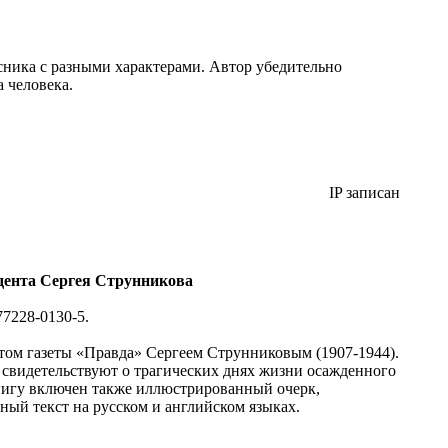
ссника с разными характерами. Автор убедительно
 человека.
IP записан
ндента Сергея Струнникова
77228-0130-5.
том газеты «Правда» Сергеем Струнниковым (1907-1944).
свидетельствуют о трагических днях жизни осажденного
книгу включен также иллюстрированный очерк,
ный текст на русском и английском языках.