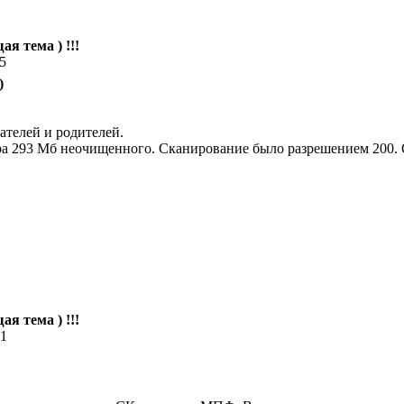
ая тема ) !!!
45
)
.
ателей и родителей.
ра 293 Мб неочищенного. Сканирование было разрешением 200. О
ая тема ) !!!
31