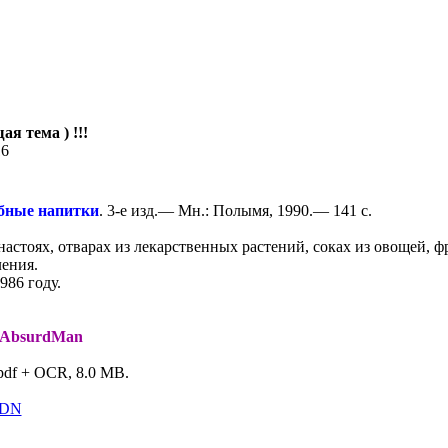
ая тема ) !!!
16
ебные напитки
. 3-е изд.— Мн.: Полымя, 1990.— 141 с.
настоях, отварах из лекарственных растений, соках из овощей, ф
ления.
986 году.
AbsurdMan
pdf + OCR, 8.0 MB.
iCDN