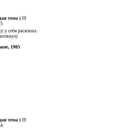
ая тема ) !!!
25
 у себя раскопал.
воткнул)
кие, 1985
ая тема ) !!!
34