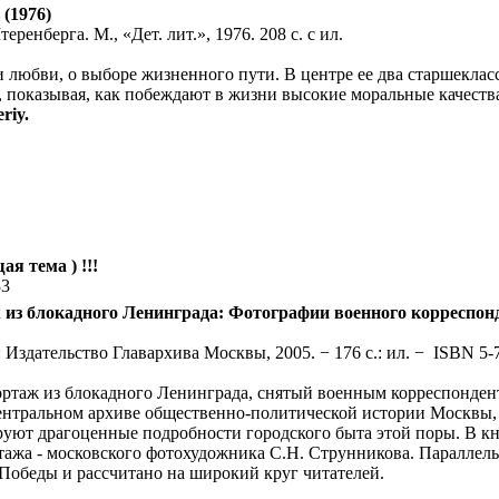
(1976)
енберга. М., «Дет. лит.», 1976. 208 с. с ил.
и любви, о выборе жизненного пути. В центре ее два старшекла
 показывая, как побеждают в жизни высокие моральные качества
riy.
ая тема ) !!!
33
аж из блокадного Ленинграда: Фотографии военного корреспо
: Издательство Главархива Москвы, 2005. − 176 с.: ил. − ISBN 5-
ортаж из блокадного Ленинграда, снятый военным корреспонден
нтральном архиве общественно-политической истории Москвы, 
руют драгоценные подробности городского быта этой поры. В 
тажа - московского фотохудожника С.Н. Струнникова. Параллель
Победы и рассчитано на широкий круг читателей.