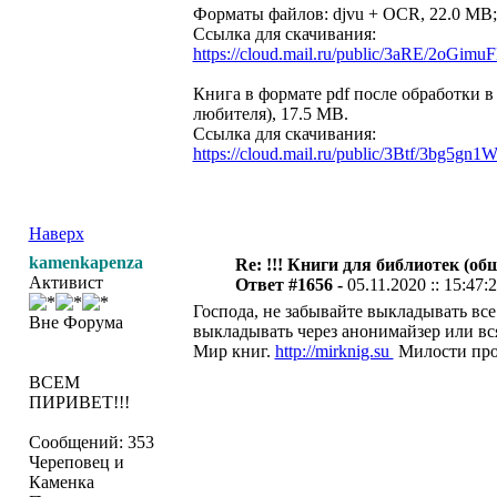
Форматы файлов: djvu + OCR, 22.0 MB;
Ссылка для скачивания:
https://cloud.mail.ru/public/3aRE/2oGimu
Книга в формате pdf после обработки в
любителя), 17.5 МВ.
Ссылка для скачивания:
https://cloud.mail.ru/public/3Btf/3bg5gn1
Наверх
kamenkapenza
Re: !!! Книги для библиотек (общ
Активист
Ответ #1656 -
05.11.2020 :: 15:47:
Господа, не забывайте выкладывать все
Вне Форума
выкладывать через анонимайзер или вся
Мир книг.
http://mirknig.su
Милости про
ВСЕМ
ПИРИВЕТ!!!
Сообщений: 353
Череповец и
Каменка