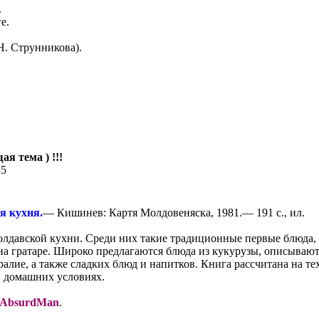
.
е.
Н. Струнникова).
ая тема ) !!!
35
я кухня.
— Кишинев: Картя Молдовеняска, 1981.— 191 с., ил.
лдавской кухни. Среди них такие традиционные первые блюда, 
на гратаре. Широко предлагаются блюда из кукурузы, описываю
алие, а также сладких блюд и напитков. Книга рассчитана на те
в домашних условиях.
AbsurdMan
.