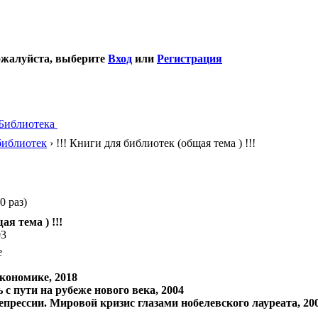
ожалуйста, выберите
Вход
или
Регистрация
Библиотека
библиотек
› !!! Книги для библиотек (общая тема ) !!!
0 раз)
ая тема ) !!!
03
е
экономике, 2018
с пути на рубеже нового века, 2004
прессии. Мировой кризис глазами нобелевского лауреата, 20