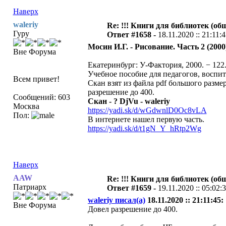
Наверх
waleriy
Re: !!! Книги для библиотек (общ
Гуру
Ответ #1658 -
18.11.2020 :: 21:11:
Мосин И.Г. - Рисование. Часть 2 (2000
Вне Форума
Екатеринбург: У-Фактория, 2000. − 122
Учебное пособие для педагогов, воспит
Всем привет!
Скан взят из файла pdf большого разме
разрешение до 400.
Сообщений: 603
Скан - ? DjVu - waleriy
Москва
https://yadi.sk/d/wGdwnlD0Oc8vLA
Пол:
В интернете нашел первую часть.
https://yadi.sk/d/t1gN_Y_hRtp2Wg
Наверх
AAW
Re: !!! Книги для библиотек (общ
Патриарх
Ответ #1659 -
19.11.2020 :: 05:02:
waleriy писал(а)
18.11.2020 :: 21:11:45:
Вне Форума
Довел разрешение до 400.