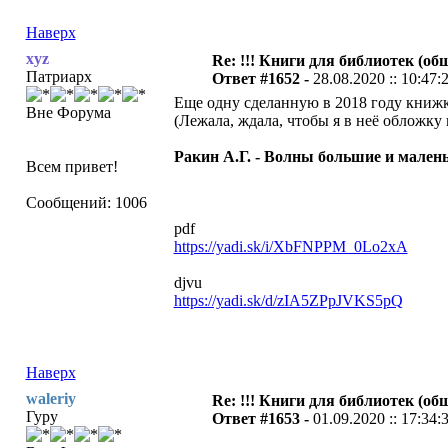
Наверх
xyz
Re: !!! Книги для библиотек (общ
Патриарх
Ответ #1652 -
28.08.2020 :: 10:47:
Еще одну сделанную в 2018 году книжку
Вне Форума
(Лежала, ждала, чтобы я в неё обложку 
Ракин А.Г. - Волны большие и малень
Всем привет!
Сообщений: 1006
pdf
https://yadi.sk/i/XbFNPPM_0Lo2xA
djvu
https://yadi.sk/d/zIA5ZPpJVKS5pQ
Наверх
waleriy
Re: !!! Книги для библиотек (общ
Гуру
Ответ #1653 -
01.09.2020 :: 17:34: