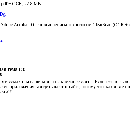
 pdf + OCR, 22.8 MB.
FDg
 Adobe Acrobat 9.0 с применением технологии ClearScan (OCR + 
W2
ая тема ) !!!
29
 эти ссылки на ваши книги на книжные сайты. Если тут не вылож
кие приложения заходить на этот сайт , потому что, как и все
сим!!!