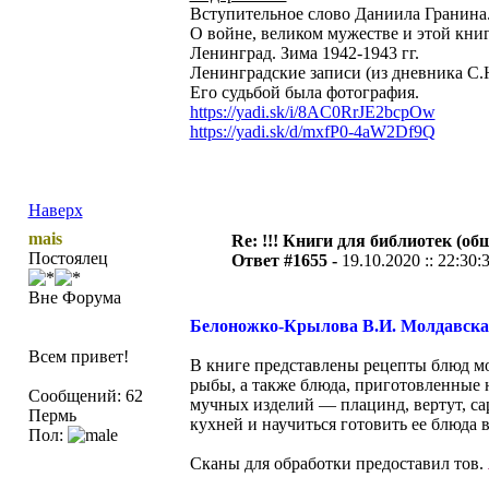
Вступительное слово Даниила Гранина
О войне, великом мужестве и этой книг
Ленинград. Зима 1942-1943 гг.
Ленинградские записи (из дневника С.
Его судьбой была фотография.
https://yadi.sk/i/8AC0RrJE2bcpOw
https://yadi.sk/d/mxfP0-4aW2Df9Q
Наверх
mais
Re: !!! Книги для библиотек (общ
Постоялец
Ответ #1655 -
19.10.2020 :: 22:30:
Вне Форума
Белоножко-Крылова В.И. Молдавска
Всем привет!
В книге представлены рецепты блюд мо
рыбы, а также блюда, приготовленные 
Сообщений: 62
мучных изделий — плацинд, вертут, сар
Пермь
кухней и научиться готовить ее блюда 
Пол:
Сканы для обработки предоставил тов.