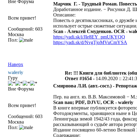
Вне Форума
Марчик Г. - Трудный Роман. Повесть 
Доработанное издание. − Рисунки Д. Штер
Описание:
Всем привет!
Повесть о десятиклассниках, о дружбе 
использует острые сюжетные ситуации,
Сообщений: 603
Scan - Алексей Смуденков. OCR - wale
Москва
https://yadi.sk/i/JIe8EY_pmUKYQQ
Пол:
https://yadi.sk/d/NvgTjoMVuCmYSA
Наверх
waleriy
Re: !!! Книги для библиотек (общ
Гуру
Ответ #1654 -
14.09.2020 :: 22:41:
Смирнова Л.И. (авт.-сост.) - Репорт
Вне Форума
Пер. на англ. яз. В.В. Максимовой − М.
Scan nau; PDF, DJVU, OCR - waleriy
Всем привет!
В книге впервые публикуется фотореп
Фотодокументы, хранящиеся ныне в Це
Сообщений: 603
Ленинграда зимой 1942/43 года, фикси
Москва
рассказывающий о судьбе автора репор
Пол:
Издание посвящено 60-летию Великой 
Содержание: