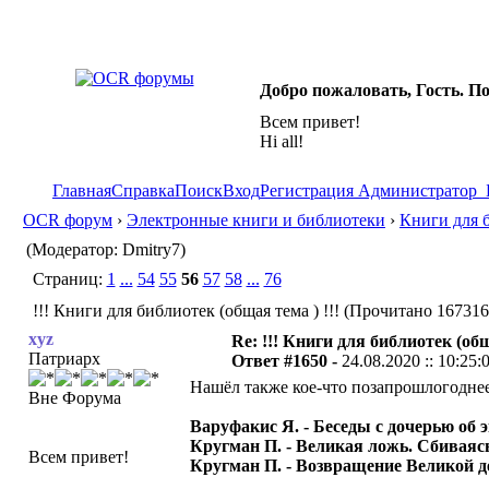
Добро пожаловать, Гость. П
Всем привет!
Hi all!
Главная
Справка
Поиск
Вход
Регистрация
Администратор
OCR форум
›
Электронные книги и библиотеки
›
Книги для 
(Модератор: Dmitry7)
Страниц:
1
...
54
55
56
57
58
...
76
!!! Книги для библиотек (общая тема ) !!! (Прочитано 167316
xyz
Re: !!! Книги для библиотек (общ
Патриарх
Ответ #1650 -
24.08.2020 :: 10:25:
Нашёл также кое-что позапрошлогодне
Вне Форума
Варуфакис Я. - Беседы с дочерью об 
Кругман П. - Великая ложь. Сбиваясь 
Всем привет!
Кругман П. - Возвращение Великой де