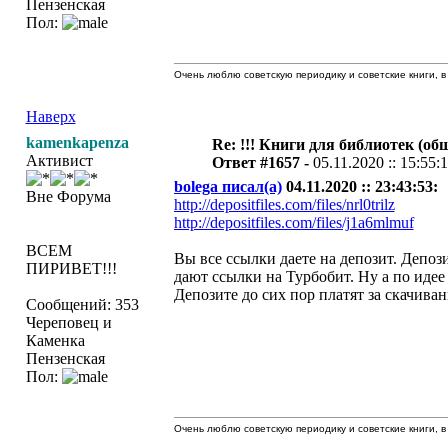
Пензенская
Пол:
Очень люблю советскую периодику и советские книги, в 
Наверх
kamenkapenza
Re: !!! Книги для библиотек (общ
Активист
Ответ #1657 -
05.11.2020 :: 15:55:
bolega писал(а)
04.11.2020 :: 23:43:53:
Вне Форума
http://depositfiles.com/files/nrl0trilz
http://depositfiles.com/files/j1a6mlmuf
ВСЕМ
Вы все ссылки даете на депозит. Депоз
ПИРИВЕТ!!!
дают ссылки на Турбобит. Ну а по идее
Депозите до сих пор платят за скачива
Сообщений: 353
Череповец и
Каменка
Пензенская
Пол:
Очень люблю советскую периодику и советские книги, в 