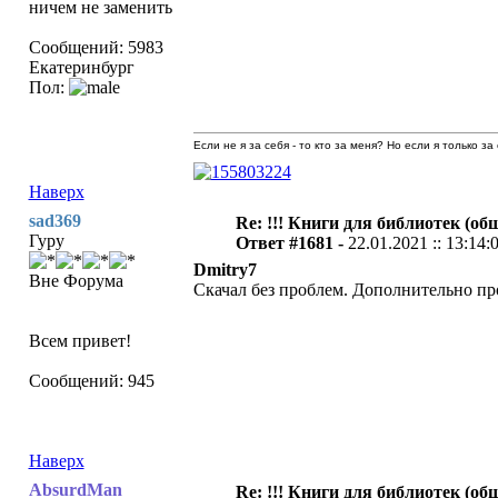
ничем не заменить
Сообщений: 5983
Екатеринбург
Пол:
Если не я за себя - то кто за меня? Но если я только за
Наверх
sad369
Re: !!! Книги для библиотек (общ
Гуру
Ответ #1681 -
22.01.2021 :: 13:14:
Dmitry7
Вне Форума
Скачал без проблем. Дополнительно пров
Всем привет!
Сообщений: 945
Наверх
AbsurdMan
Re: !!! Книги для библиотек (общ