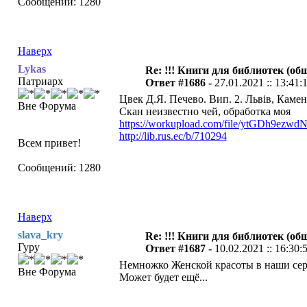
Сообщений: 1280
Наверх
Lykas
Re: !!! Книги для библиотек (общ
Патриарх
Ответ #1686 -
27.01.2021 :: 13:41:
Цвек Д.Я. Печево. Вип. 2. Львiв, Камен
Вне Форума
Скан неизвестно чей, обработка моя
https://workupload.com/file/ytGDh9ezwd
http://lib.rus.ec/b/710294
Всем привет!
Сообщений: 1280
Наверх
slava_kry
Re: !!! Книги для библиотек (общ
Гуру
Ответ #1687 -
10.02.2021 :: 16:30:
Немножко Женской красоты в наши сер
Вне Форума
Может будет ещё...