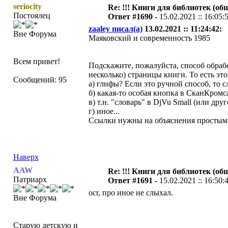
seriocity
Re: !!! Книги для библиотек (общ
Постоялец
Ответ #1690 -
15.02.2021 :: 16:05:
zaaley писал(а)
13.02.2021 :: 11:24:42:
Вне Форума
Маяковский и современность 1985
Всем привет!
Подскажите, пожалуйста, способ обраб
несколько) страницы книги. То есть эт
Сообщений: 95
а) глифы? Если это ручной способ, то с
б) какая-то особая кнопка в СканКром
в) т.н. "словарь" в DjVu Small (или др
г) иное...
Ссылки нужны на объяснения простыми 
Наверх
AAW
Re: !!! Книги для библиотек (общ
Патриарх
Ответ #1691 -
15.02.2021 :: 16:50:
ocr, про иное не слыхал.
Вне Форума
Старую детскую и