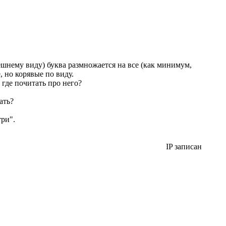
шнему виду) буква размножается на все (как минимум,
 но корявые по виду.
 где почитать про него?
ать?
ри".
IP записан