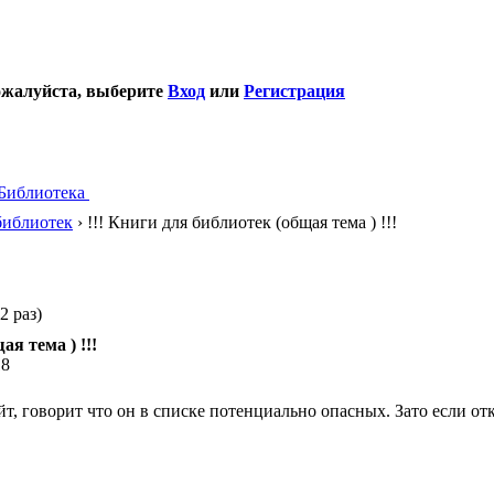
ожалуйста, выберите
Вход
или
Регистрация
Библиотека
библиотек
› !!! Книги для библиотек (общая тема ) !!!
2 раз)
ая тема ) !!!
18
, говорит что он в списке потенциально опасных. Зато если отк