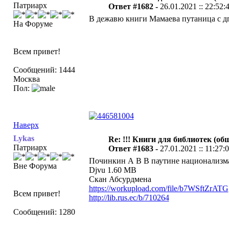
Патриарх
Ответ #1682 -
26.01.2021 :: 22:52:
В дежавю книги Мамаева путаница с дпи 
На Форуме
Всем привет!
Сообщений: 1444
Москва
Пол:
Наверх
Lykas
Re: !!! Книги для библиотек (общ
Патриарх
Ответ #1683 -
27.01.2021 :: 11:27:
Починкин А В В паутине национализма.
Вне Форума
Djvu 1.60 MB
Скан Абсурдмена
https://workupload.com/file/b7WSftZrATG
Всем привет!
http://lib.rus.ec/b/710264
Сообщений: 1280