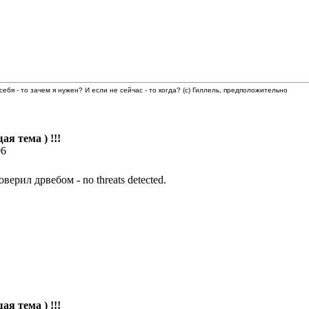
 себя - то зачем я нужен? И если не сейчас - то когда? (с) Гиллель, предположительно
ая тема ) !!!
06
ерил дрвебом - no threats detected.
ая тема ) !!!