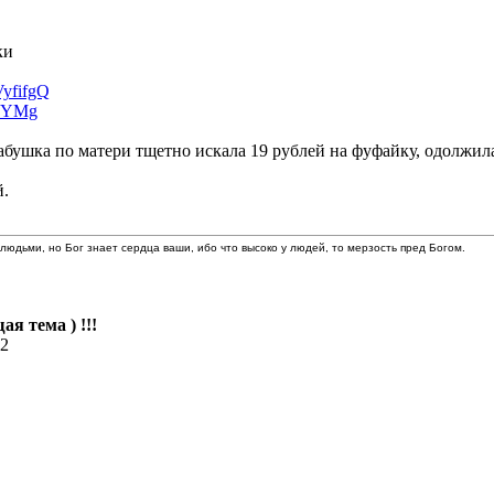
ки
VyfifgQ
F-YMg
бабушка по матери тщетно искала 19 рублей на фуфайку, одолжил
й.
людьми, но Бог знает сердца ваши, ибо что высоко у людей, то мерзость пред Богом.
ая тема ) !!!
42