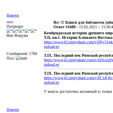
Наверх
mor
Re: !!! Книги для библиотек (общ
Патриарх
Ответ #1689 -
15.02.2021 :: 15:30:
Кембриджская история древнего мир
Вне Форума
Т.II, кн.1. История Ближнего Востока и
https://www43.zippyshare.com/v/6Ny51gk6
upload.ee
Сообщений: 1769
Т.IX. Последний век Римской республик
Пол:
https://www43.zippyshare.com/v/pZfcqxhW
upload.ee
Т.IX. Последний век Римской республик
https://www43.zippyshare.com/v/SC1KjhvX
upload.ee
У книги достаточно активный (с точки 
Наверх