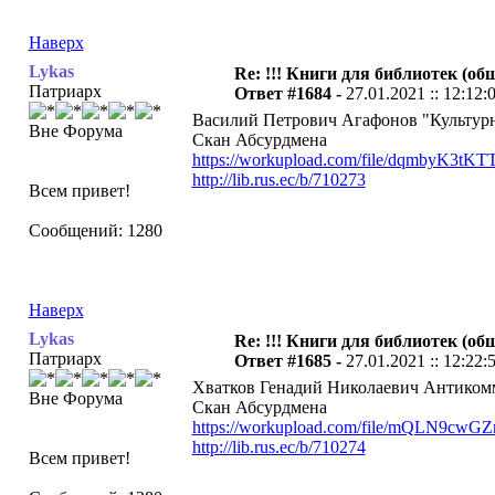
Наверх
Lykas
Re: !!! Книги для библиотек (общ
Патриарх
Ответ #1684 -
27.01.2021 :: 12:12:
Василий Петрович Агафонов "Культурны
Вне Форума
Скан Абсурдмена
https://workupload.com/file/dqmbyK3tKT
http://lib.rus.ec/b/710273
Всем привет!
Сообщений: 1280
Наверх
Lykas
Re: !!! Книги для библиотек (общ
Патриарх
Ответ #1685 -
27.01.2021 :: 12:22:
Хватков Генадий Николаевич Антикомму
Вне Форума
Скан Абсурдмена
https://workupload.com/file/mQLN9cwGZ
http://lib.rus.ec/b/710274
Всем привет!