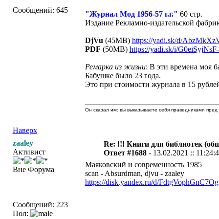
Сообщений: 645
"Журнал Мод 1956-57 г.г."
60 стр.
Издание Рекламно-издательской фабри
DjVu
(45MB)
https://yadi.sk/d/AbzMkXz
PDF
(50MB)
https://yadi.sk/i/G0eiSyjNs
Ремарка из жизни
: В эти времена моя 
Бабушке было 23 года.
Это при стоимости журнала в 15 рубле
Он сказал им: вы выказываете себя праведниками пред 
Наверх
zaaley
Re: !!! Книги для библиотек (общ
Активист
Ответ #1688 -
13.02.2021 :: 11:24:
Маяковский и современность 1985
Вне Форума
scan - Absurdman, djvu - zaaley
https://disk.yandex.ru/d/FdtgVophGnC7Og
Сообщений: 223
Пол: