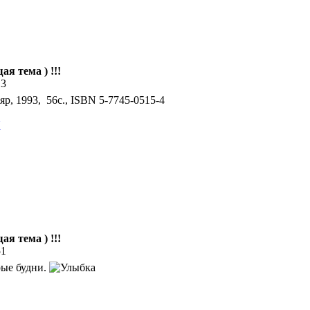
ая тема ) !!!
13
яр, 1993, 56с., ISBN 5-7745-0515-4
N
ая тема ) !!!
51
ые будни.