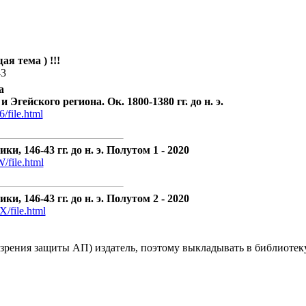
ая тема ) !!!
43
а
 Эгейского региона. Ок. 1800-1380 гг. до н. э.
/file.html
и, 146-43 гг. до н. э. Полутом 1 - 2020
/file.html
и, 146-43 гг. до н. э. Полутом 2 - 2020
/file.html
зрения защиты АП) издатель, поэтому выкладывать в библиотеку