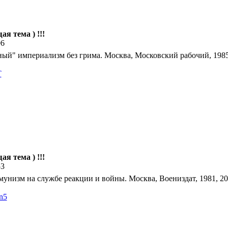
ая тема ) !!!
06
й" империализм без грима. Москва, Московский рабочий, 1985,
T
ая тема ) !!!
53
низм на службе реакции и войны. Москва, Воениздат, 1981, 20
n5