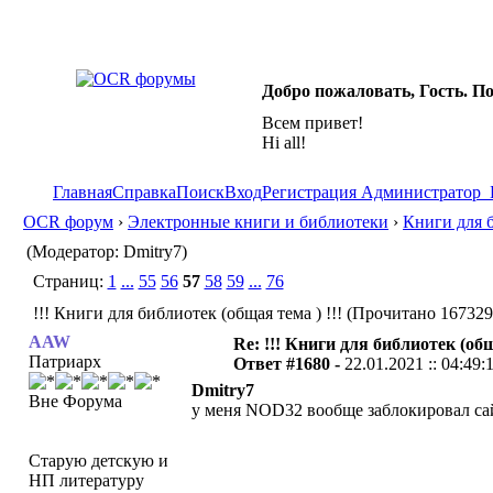
Добро пожаловать, Гость. П
Всем привет!
Hi all!
Главная
Справка
Поиск
Вход
Регистрация
Администратор
OCR форум
›
Электронные книги и библиотеки
›
Книги для 
(Модератор: Dmitry7)
Страниц:
1
...
55
56
57
58
59
...
76
!!! Книги для библиотек (общая тема ) !!! (Прочитано 167329
AAW
Re: !!! Книги для библиотек (общ
Патриарх
Ответ #1680 -
22.01.2021 :: 04:49:
Dmitry7
Вне Форума
у меня NOD32 вообще заблокировал сайт
Старую детскую и
НП литературу