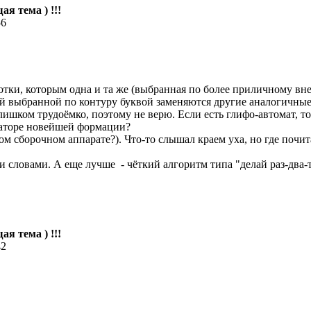
ая тема ) !!!
56
отки, которым одна и та же (выбранная по более приличному вне
ой выбранной по контуру буквой заменяются другие аналогичные,
лишком трудоёмко, поэтому не верю. Если есть глифо-автомат, то
саторе новейшей формации?
угом сборочном аппарате?). Что-то слышал краем уха, но где почит
словами. А еще лучше - чёткий алгоритм типа "делай раз-два-т
ая тема ) !!!
42