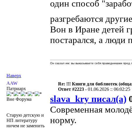
один способ "зарабо
разгребаются други
Вон в Иране детей 
постарался, а люди
Он сказал им: вы выказываете себя праведниками пред л
Наверх
AAW
Re: !!! Книги для библиотек (общая
Патриарх
Ответ #2223 -
01.06.2026 :: 06:02:25
slava_kry писал(а)
0
Вне Форума
Современная молодё
Старую детскую и
норму.
НП литературу
ничем не заменить