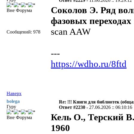
Ответ #2229 -
11.06.2026 :: 19:29:12
Соколов Э. Ряд во
Вне Форума
фазовых переходах 
scan AAW
Сообщений: 978
---
https://wdho.ru/8ftd
Наверх
bolega
Re: !!! Книги для библиотек (общая
Гуру
Ответ #2230 -
27.06.2026 :: 06:10:16
Кель О., Терский В
Вне Форума
1960