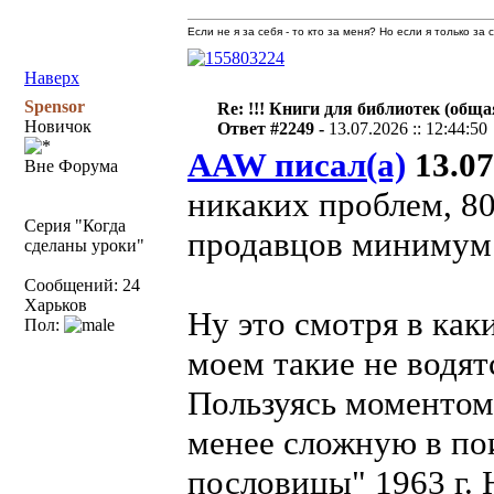
Если не я за себя - то кто за меня? Но если я только за
Наверх
Spensor
Re: !!! Книги для библиотек (общая
Новичок
Ответ #2249 -
13.07.2026 :: 12:44:50
AAW писал(а)
13.07
Вне Форума
никаких проблем, 80
Серия "Когда
продавцов минимум
сделаны уроки"
Сообщений: 24
Харьков
Ну это смотря в как
Пол:
моем такие не водят
Пользуясь моментом
менее сложную в пои
пословицы" 1963 г. 