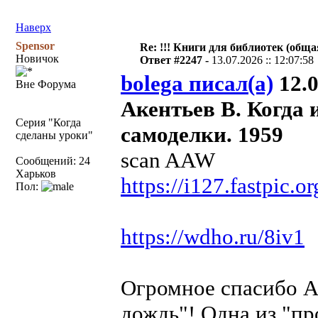
Наверх
Spensor
Re: !!! Книги для библиотек (общая
Новичок
Ответ #2247 -
13.07.2026 :: 12:07:58
bolega писал(а)
12.0
Вне Форума
Акентьев В. Когда 
Серия "Когда
самоделки. 1959
сделаны уроки"
scan AAW
Сообщений: 24
Харьков
https://i127.fastpic
Пол:
https://wdho.ru/8iv1
Огромное спасибо AA
дождь"! Одна из "пр