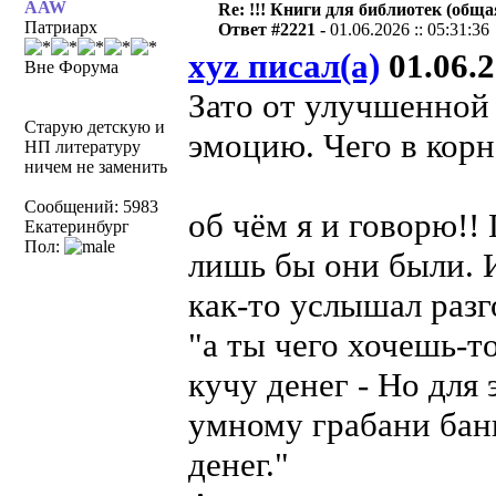
AAW
Re: !!! Книги для библиотек (общая
Патриарх
Ответ #2221 -
01.06.2026 :: 05:31:36
xyz писал(а)
01.06.2
Вне Форума
Зато от улучшенной
Старую детскую и
эмоцию. Чего в кор
НП литературу
ничем не заменить
Сообщений: 5983
об чём я и говорю!!
Екатеринбург
Пол:
лишь бы они были. И
как-то услышал разг
"а ты чего хочешь-т
кучу денег - Но для 
умному грабани банк
денег."