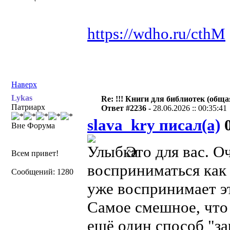
https://wdho.ru/cthM
Наверх
Lykas
Re: !!! Книги для библиотек (общая
Патриарх
Ответ #2236 -
28.06.2026 :: 00:35:41
slava_kry писал(а)
0
Вне Форума
Это для вас. О
Всем привет!
восприниматься как
Сообщений: 1280
уже воспринимает эт
Самое смешное, что
ещё один способ "за