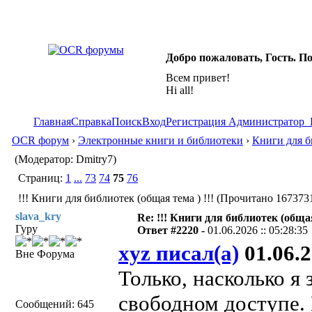
Добро пожаловать, Гость. П
Всем привет!
Hi all!
Главная
Справка
Поиск
Вход
Регистрация
Администратор
OCR форум
›
Электронные книги и библиотеки
›
Книги для б
(Модератор: Dmitry7)
Страниц:
1
...
73
74
75
76
!!! Книги для библиотек (общая тема ) !!! (Прочитано 1673731
slava_kry
Re: !!! Книги для библиотек (общая
Гуру
Ответ #2220 -
01.06.2026 :: 05:28:35
xyz писал(а)
01.06.2
Вне Форума
Только, насколько я
свободном доступе. 
Сообщений: 645