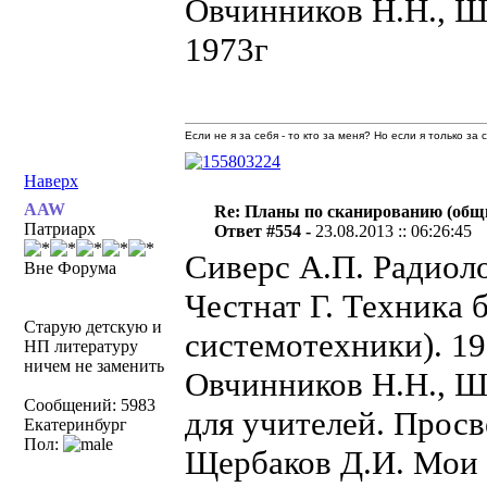
Овчинников Н.Н., Ш
1973г
Если не я за себя - то кто за меня? Но если я только за
Наверх
AAW
Re: Планы по сканированию (общ
Патриарх
Ответ #554 -
23.08.2013 :: 06:26:45
Сиверс А.П. Радиол
Вне Форума
Честнат Г. Техника 
Старую детскую и
системотехники). 1
НП литературу
ничем не заменить
Овчинников Н.Н., Ш
Сообщений: 5983
для учителей. Прос
Екатеринбург
Пол:
Щербаков Д.И. Мои п