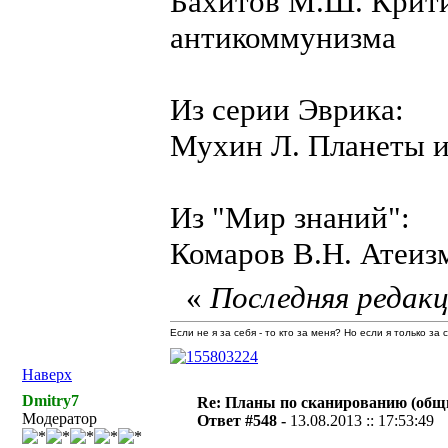
Бахитов М.Ш. Крит
антикоммунизма
Из серии Эврика:
Мухин Л. Планеты и
Из "Мир знаний":
Комаров В.Н. Атеиз
«
Последняя редакц
Если не я за себя - то кто за меня? Но если я только за
Наверх
Dmitry7
Re: Планы по сканированию (общ
Модератор
Ответ #548 -
13.08.2013 :: 17:53:49