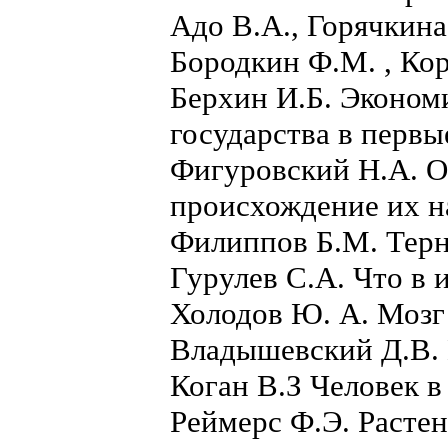
Адо В.А., Горячкина
Бородкин Ф.М. , Ко
Берхин И.Б. Эконом
государства в первы
Фигуровский Н.А. О
происхождение их н
Филиппов Б.М. Терн
Гурулев С.А. Что в 
Холодов Ю. А. Мозг
Владышевский Д.В. 
Коган В.З Человек 
Реймерс Ф.Э. Растен