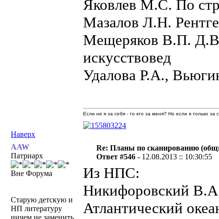
Яковлев М.С. По ст
Мазалов Л.Н. Рентге
Мещеряков В.П. Д.В.
искусствовед
Удалова Р.А., Вьюги
Если не я за себя - то кто за меня? Но если я только за
Наверх
AAW
Re: Планы по сканированию (общ
Патриарх
Ответ #546 -
12.08.2013 :: 10:30:55
Из НПС:
Вне Форума
Никифоровский В.А.
Старую детскую и
Атлантический океа
НП литературу
ничем не заменить