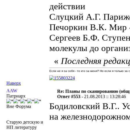
действии
Слуцкий А.Г. Париж
Печоркин В.К. Мир -
Сергеев Б.Ф. Ступе
молекулы до органи
«
Последняя редакц
Если не я за себя - то кто за меня? Но если я только за
Наверх
AAW
Re: Планы по сканированию (общ
Патриарх
Ответ #553 -
21.08.2013 :: 13:28:46
Бодиловский В.Г.. У
Вне Форума
на железнодорожном 
Старую детскую и
НП литературу