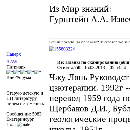
Из Мир знаний:
Гурштейн А.А. Изве
Если не я за себя - то кто за меня? Но если я только за
Наверх
AAW
Re: Планы по сканированию (общ
Патриарх
Ответ #550 -
16.08.2013 :: 05:53:54
Чжу Лянь Руководст
Вне Форума
цзютерапии. 1992г -
Старую детскую и
перевод 1959 года п
НП литературу
ничем не заменить
Щербаков Д.И., Бубл
Сообщений: 5983
геологические проц
Екатеринбург
Пол:
школы. 1951г