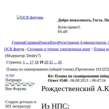
Добро пожаловать, Гость. П
Всем привет!
Hi all!
Главная
Справка
Поиск
Вход
Регистрация
Администратор
OCR форум
›
Создание и чтение электронных книг
›
Планы по
(Модератор: Dmitry7)
Страниц:
1
...
17
18
19
20
21
...
45
Планы по сканированию (общий топик) (Прочитано 1013252
AAW
Re: Планы по сканированию (общ
Патриарх
Ответ #540 -
06.08.2013 :: 06:47:24
Рождественский А.К.
Вне Форума
Старую детскую и
Из НПС:
НП литературу