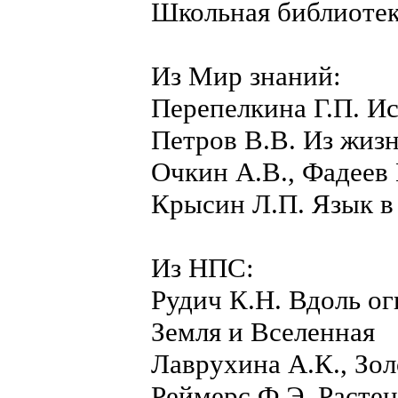
Школьная библиоте
Из Мир знаний:
Перепелкина Г.П. Ис
Петров В.В. Из жизн
Очкин А.В., Фадеев
Крысин Л.П. Язык в
Из НПС:
Рудич К.Н. Вдоль ог
Земля и Вселенная
Лаврухина А.К., Зо
Реймерс Ф.Э. Растен