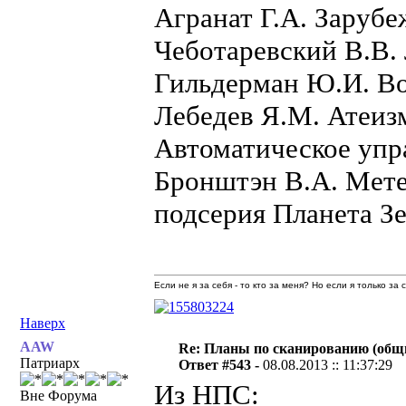
Агранат Г.А. Заруб
Чеботаревский В.В. 
Гильдерман Ю.И. В
Лебедев Я.М. Атеи
Автоматическое упр
Бронштэн В.А. Мете
подсерия Планета З
Если не я за себя - то кто за меня? Но если я только за
Наверх
AAW
Re: Планы по сканированию (общ
Патриарх
Ответ #543 -
08.08.2013 :: 11:37:29
Из НПС:
Вне Форума