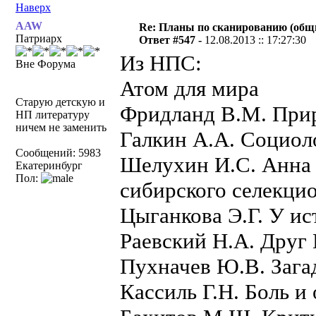
Наверх
AAW
Re: Планы по сканированию (общ
Патриарх
Ответ #547 -
12.08.2013 :: 17:27:30
Из НПС:
Вне Форума
Атом для мира
Старую детскую и
Фридланд В.М. Прир
НП литературу
ничем не заменить
Галкин А.А. Социол
Сообщений: 5983
Шелухин И.С. Анна 
Екатеринбург
Пол:
сибирского селекци
Цыганкова Э.Г. У ис
Раевский Н.А. Дру
Пухначев Ю.В. Загад
Кассиль Г.Н. Боль и