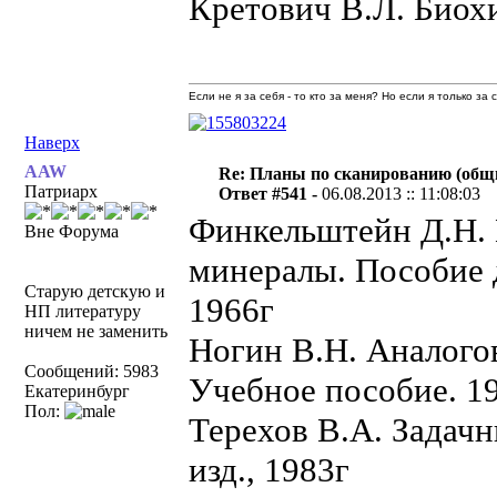
Кретович В.Л. Биохи
Если не я за себя - то кто за меня? Но если я только за
Наверх
AAW
Re: Планы по сканированию (общ
Патриарх
Ответ #541 -
06.08.2013 :: 11:08:03
Финкельштейн Д.Н.
Вне Форума
минералы. Пособие 
Старую детскую и
1966г
НП литературу
ничем не заменить
Ногин В.Н. Аналого
Сообщений: 5983
Учебное пособие. 1
Екатеринбург
Пол:
Терехов В.А. Задач
изд., 1983г