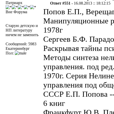
Патриарх
Ответ #551 -
16.08.2013 :: 18:12:15
Попов Е.П., Верещаг
Вне Форума
Манипуляционные р
Старую детскую и
1978г
НП литературу
ничем не заменить
Сергеев Б.Ф. Парадо
Сообщений: 5983
Раскрывая тайны пс
Екатеринбург
Пол:
Методы синтеза нел
управления. под ред
1970г. Серия Нелин
управления под общ
СССР Е.П. Попова -
6 книг
Франкфурт Ю.В. Пле