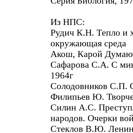
Серия Биология, 197
Из НПС:
Рудич К.Н. Тепло и 
окружающая среда
Акош, Карой Думаю
Сафарова С.А. С ми
1964г
Солодовников С.П. 
Филипьев Ю. Творче
Силин А.С. Преступ
народов. Очерки во
Стеклов В.Ю. Ленин