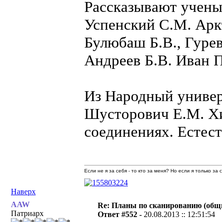
Рассказывают учен
Успенский С.М. Арк
Булюбаш Б.В., Гурев
Андреев Б.В. Иван 
Из Народный универ
Шусторович Е.М. Хи
соединениях. Естес
Если не я за себя - то кто за меня? Но если я только за
Наверх
AAW
Re: Планы по сканированию (общ
Патриарх
Ответ #552 -
20.08.2013 :: 12:51:54