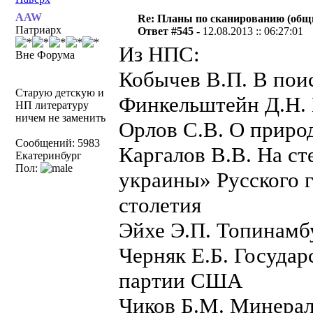
AAW
Re: Планы по сканированию (общ
Патриарх
Ответ #545 -
12.08.2013 :: 06:27:01
Из НПС:
Вне Форума
Кобычев В.П. В пои
Старую детскую и
Финкельштейн Д.Н. 
НП литературу
ничем не заменить
Орлов С.В. О приро
Сообщений: 5983
Каргалов В.В. На с
Екатеринбург
Пол:
украины» Русского 
столетия
Эйхе Э.П. Топинамб
Черняк Е.Б. Госуда
партии США
Чиков Б.М. Минерал