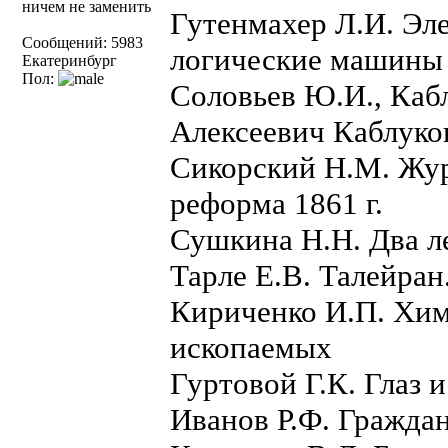
ничем не заменить
Гутенмахер Л.И. Э
Сообщений: 5983
логические машины
Екатеринбург
Пол:
Соловьев Ю.И., Кабл
Алексеевич Каблуко
Сикорский Н.М. Жур
реформа 1861 г.
Сушкина Н.Н. Два л
Тарле Е.В. Талейран
Кириченко И.П. Хи
ископаемых
Гуртовой Г.К. Глаз и
Иванов Р.Ф. Гражда