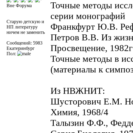
Точные методы иссл
Вне Форума
серии монографий
Старую детскую и
Франкфурт Ю.В. Реф
НП литературу
ничем не заменить
Петров В.В. Из жизн
Сообщений: 5983
Просвещение, 1982г
Екатеринбург
Пол:
Точные методы в ис
(материалы к симпоз
Из НВЖНИТ:
Шусторович Е.М. Но
Химия, 1968/4
Талызин Ф.Ф., Федд