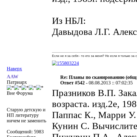
Из НБЛ:
Давыдова Л.Г. Алек
Если не я за себя - то кто за меня? Но если я только за
Наверх
AAW
Re: Планы по сканированию (общ
Патриарх
Ответ #542 -
08.08.2013 :: 07:02:35
Празников В.П. Зак
Вне Форума
возраста. изд.2е, 19
Старую детскую и
Паппас К., Марри У
НП литературу
ничем не заменить
Кунин С. Вычислите
Сообщений: 5983
Пижурин П.А., Алек