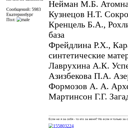
Нейман М.Б. Атомна
Сообщений: 5983
Кузнецов Н.Т. Сокр
Екатеринбург
Пол:
Кренцель Б.А., Рохл
база
Фрейдлина Р.Х., Ка
синтетические мате
Лаврухина А.К. Усп
Азизбекова П.А. Аз
Формозов А. А. Арх
Мартинсон Г.Г. Заг
Если не я за себя - то кто за меня? Но если я только за