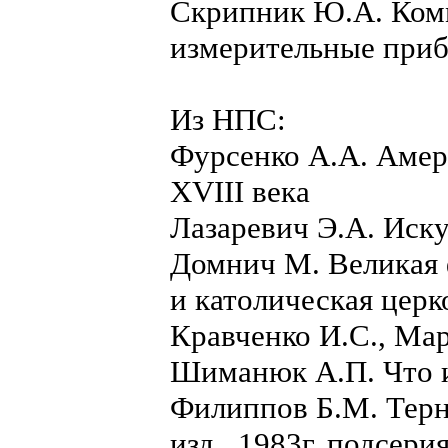
Скрипник Ю.А. Ком
измерительные приб
Из НПС:
Фурсенко А.А. Амер
XVIII века
Лазаревич Э.А. Иску
Домнич М. Великая 
и католическая церк
Кравченко И.С., Ма
Шиманюк А.П. Что и
Филиппов Б.М. Терн
изд., 1983г. подсер