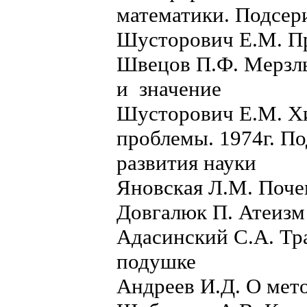
математики. Подсер
Шусторович Е.М. Пр
Швецов П.Ф. Мерзлы
и значение
Шусторович Е.М. Хи
проблемы. 1974г. П
развития науки
Яновская Л.М. Поче
Довгалюк П. Атеизм
Адасинский С.А. Т
подушке
Андреев И.Д. О мет