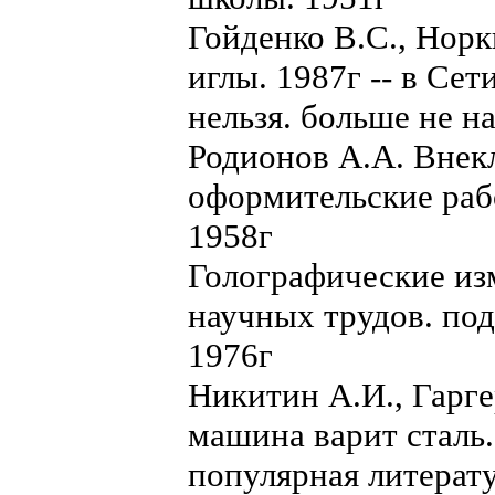
Гойденко В.С., Нор
иглы. 1987г -- в Сет
нельзя. больше не н
Родионов А.А. Внек
оформительские раб
1958г
Голографические из
научных трудов. под
1976г
Никитин А.И., Гарге
машина варит сталь.
популярная литерат