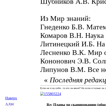
Шубников А.В. Крист
Из Мир знаний:
Гнеденко Б.В. Мате
Комаров В.Н. Наука
Литинецкий И.Б. На
Лесненко В.К. Мир 
Кононович Э.В. Солн
Липунов В.М. Все н
«
Последняя редакц
Если не я за себя - то кто за меня? Но если я только за
Наверх
AAW
Re: Планы по сканированию (общ