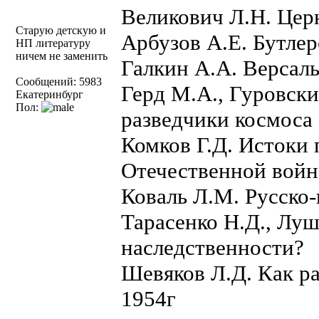
Великович Л.Н. Цер
Старую детскую и
Арбузов А.Е. Бутлер
НП литературу
ничем не заменить
Галкин А.А. Версаль
Сообщений: 5983
Герд М.А., Гуровск
Екатеринбург
Пол:
разведчики космоса
Комков Г.Д. Истоки 
Отечественной войн
Коваль Л.М. Русско
Тарасенко Н.Д., Луш
наследственности?
Шевяков Л.Д. Как ра
1954г