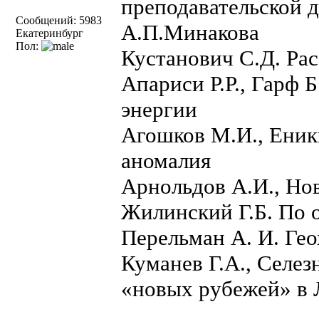
преподавательской 
Сообщений: 5983
А.П.Минакова
Екатеринбург
Пол:
Кустанович С.Д. Рас
Апариси Р.Р., Гарф 
энергии
Агошков М.И., Еник
аномалия
Арнольдов А.И., Нов
Жилинский Г.Б. По 
Перельман А. И. Ге
Куманев Г.А., Селез
«новых рубежей» в 