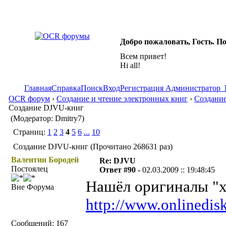
Добро пожаловать, Гость. П
Всем привет!
Hi all!
Главная
Справка
Поиск
Вход
Регистрация
Администратор
OCR форум
›
Создание и чтение электронных книг
›
Создание
Создание DJVU-книг
(Модератор: Dmitry7)
Страниц:
1
2
3
4
5
6
...
10
Создание DJVU-книг (Прочитано 268631 раз)
Валентин Бородей
Re: DJVU
Постоялец
Ответ #90 -
02.03.2009 :: 19:48:45
Нашёл оригиналы "х
Вне Форума
http://www.onlinedisk
Сообщений: 167