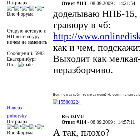
Патриарх
Ответ #113 -
08.09.2009 :: 14:21:54
доделываю НПБ-15, 
Вне Форума
гравюру в чб:
Старую детскую и
http://www.onlinedisk
НП литературу
ничем не заменить
как и чем, подскажи
Сообщений: 5983
Выходит как мелкая-
Екатеринбург
Пол:
неразборчиво.
Если не я за себя - то кто за меня? Но если я только за
Наверх
pohorsky
Re: DJVU
Патриарх
Ответ #114 -
08.09.2009 :: 14:57:11
А так, плохо?
Вне Форума