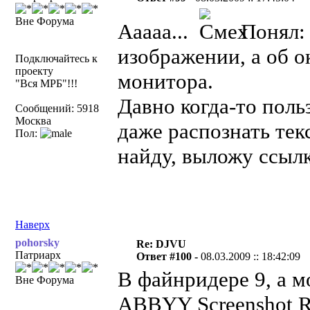
Вне Форума
Ааааа...
Понял: 
изображении, а об о
Подключайтесь к
проекту
монитора.
"Вся МРБ"!!!
Давно когда-то поль
Сообщений: 5918
Москва
даже распознать тек
Пол:
найду, выложу ссылк
Наверх
pohorsky
Re: DJVU
Патриарх
Ответ #100 -
08.03.2009 :: 18:42:09
В файнридере 9, а м
Вне Форума
ABBYY Screenshot R