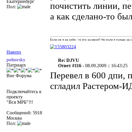
Екатеринбург
почистить линии, пер
Пол:
а как сделано-то бы
Если не я за себя - то кто за меня? Но если я только за
Наверх
pohorsky
Re: DJVU
Патриарх
Ответ #116 -
08.09.2009 :: 16:43:25
Перевел в 600 дпи, 
Вне Форума
сгладил Растером-И
Подключайтесь к
проекту
"Вся МРБ"!!!
Сообщений: 5918
Москва
Пол: