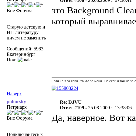
Ответ #108 -
25.08.2009 :: 07:30:41
это Background Clea
Вне Форума
который выравнивае
Старую детскую и
НП литературу
ничем не заменить
Сообщений: 5983
Екатеринбург
Пол:
Если не я за себя - то кто за меня? Но если я только за
Наверх
pohorsky
Re: DJVU
Патриарх
Ответ #109 -
25.08.2009 :: 13:38:06
Да, наверное. Вот ка
Вне Форума
Подключайтесь к