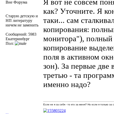
Я вот не совсем поня
Вне Форума
как? Уточните. Я ко
Старую детскую и
таки... сам сталкива
НП литературу
ничем не заменить
копирования: полны
Сообщений: 5983
монитора"), полный
Екатеринбург
Пол:
копирование выделе
поля в активном окн
зон). За первые две 
третью - та програм
именно надо?
Если не я за себя - то кто за меня? Но если я только за