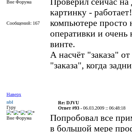
Проверил сейчас н
Вне Форума
картинку - работает
компьютере просто н
Сообщений: 167
оперативки и очень
винте.
А насчёт "заказа" от
"заказа", когда задн
Наверх
nbl
Re: DJVU
Гуру
Ответ #93 -
06.03.2009 :: 06:48:18
Попробовал все прим
Вне Форума
в большой мере про