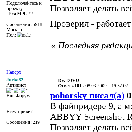
Подключайтесь к
Позволяет делать вс
проекту
"Вся МРБ"!!!
Проверил - работает
Сообщений: 5918
Москва
Пол:
«
Последняя редакци
Наверх
Jurka62
Re: DJVU
Активист
Ответ #101 -
08.03.2009 :: 19:32:02
pohorsky писал(а)
0
Вне Форума
В файнридере 9, а м
Всем привет!
ABBYY Screenshot R
Сообщений: 219
Позволяет делать вс