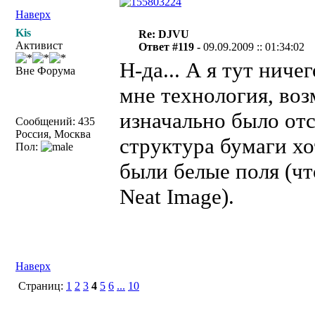
Наверх
Kis
Re: DJVU
Активист
Ответ #119 -
09.09.2009 :: 01:34:02
Н-да... А я тут нич
Вне Форума
мне технология, воз
изначально было отс
Сообщений: 435
Россия, Москва
структура бумаги хо
Пол:
были белые поля (чт
Neat Image).
Наверх
Страниц:
1
2
3
4
5
6
...
10