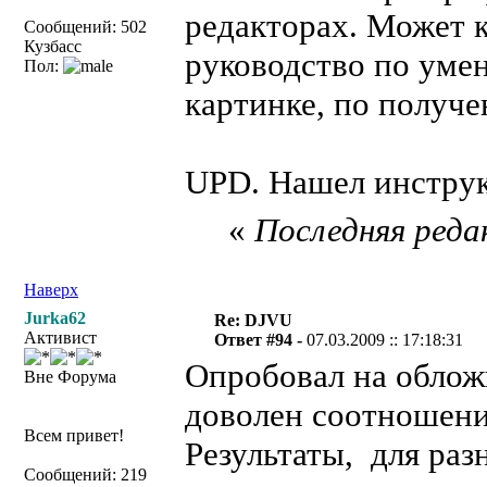
редакторах. Может 
Сообщений: 502
Кузбасс
руководство по уме
Пол:
картинке, по получ
UPD. Нашел инстр
«
Последняя редак
Наверх
Jurka62
Re: DJVU
Активист
Ответ #94 -
07.03.2009 :: 17:18:31
Опробовал на обложк
Вне Форума
доволен соотношени
Всем привет!
Результаты, для ра
Сообщений: 219