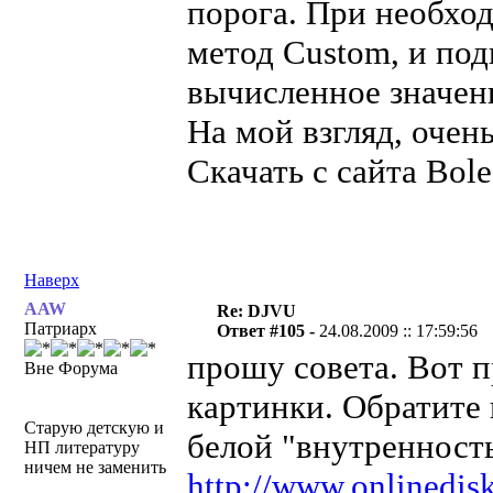
порога. При необхо
метод Custom, и под
вычисленное значени
На мой взгляд, очен
Скачать с сайта Bol
Наверх
AAW
Re: DJVU
Патриарх
Ответ #105 -
24.08.2009 :: 17:59:56
прошу совета. Вот 
Вне Форума
картинки. Обратите 
Старую детскую и
белой "внутренность
НП литературу
ничем не заменить
http://www.onlinedisk