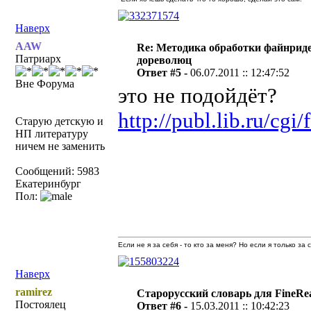
Наверх
AAW
Re: Методика обработки файнриде
Патриарх
дореволюц
Ответ #5 -
06.07.2011 :: 12:47:52
Вне Форума
это не подойдёт?
http://publ.lib.ru/c
Старую детскую и
НП литературу
ничем не заменить
Сообщений: 5983
Екатеринбург
Пол:
Если не я за себя - то кто за меня? Но если я только за
Наверх
ramirez
Старорусский словарь для FineRe
Постоялец
Ответ #6 -
15.03.2011 :: 10:42:23