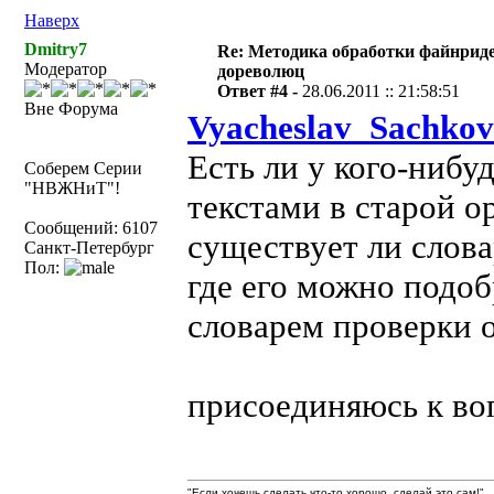
Наверх
Dmitry7
Re: Методика обработки файнриде
Модератор
дореволюц
Ответ #4 -
28.06.2011 :: 21:58:51
Вне Форума
Vyacheslav_Sachkov
Есть ли у кого-нибу
Соберем Серии
"НВЖНиТ"!
текстами в старой о
Сообщений: 6107
существует ли слова
Санкт-Петербург
Пол:
где его можно подо
словарем проверки 
присоединяюсь к во
"Если хочешь сделать что-то хорошо, сделай это сам!"