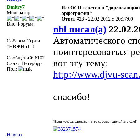
Dmitry7
Re: OCR текстов в "дореволюцио
Модератор
орфографии"
Ответ #23 -
22.02.2012 :: 20:17:09
Вне Форума
nbl писал(а)
22.02.2
Автоматического сп
Соберем Серии
"НВЖНиТ"!
поинтересоваться р
Сообщений: 6107
вот эту тему:
Санкт-Петербург
Пол:
http://www.djvu-scan
спасибо!
"Если хочешь сделать что-то хорошо, сделай это сам!"
Наверх