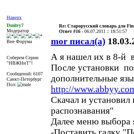
Наверх
Dmitry7
Re: Старорусский словарь для Fi
Модератор
Ответ #16 -
06.07.2011 :: 18:51:57
mor писал(а)
18.03.2
Вне Форума
А я нашел их в 8-й
Соберем Серии
"НВЖНиТ"!
После установки по
Сообщений: 6107
дополнительные язы
Санкт-Петербург
Пол:
http://www.abbyy.co
Скачал и установил 
распознавания"
Далее меню выбора 
-Поставить галку "П