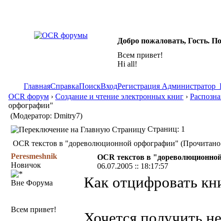
Добро пожаловать, Гость. П
Всем привет!
Hi all!
Главная
Справка
Поиск
Вход
Регистрация
Администратор
OCR форум
›
Создание и чтение электронных книг
›
Распозна
орфографии"
(Модератор: Dmitry7)
Страниц: 1
OCR текстов в "дореволюционной орфографии" (Прочитано 
Peresmeshnik
OCR текстов в "дореволюционно
Новичок
06.07.2005 :: 18:17:57
Как отцифровать кни
Вне Форума
Всем привет!
Хочется получить н