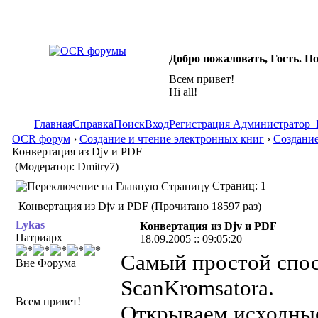
Добро пожаловать, Гость. П
Всем привет!
Hi all!
Главная
Справка
Поиск
Вход
Регистрация
Администратор
OCR форум
›
Создание и чтение электронных книг
›
Создание
Конвертация из Djv и PDF
(Модератор: Dmitry7)
Страниц: 1
Конвертация из Djv и PDF (Прочитано 18597 раз)
Lykas
Конвертация из Djv и PDF
Патриарх
18.09.2005 :: 09:05:20
Самый простой спос
Вне Форума
ScanKromsatora.
Всем привет!
Открываем исходные