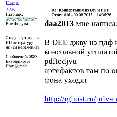
Наверх
AAW
Re: Конвертация из Djv и PDF
Патриарх
Ответ #10 -
09.08.2015 :: 14:36:36
daa2013
мне написа
Вне Форума
Старую детскую и
В DEE джву из пдф 
НП литературу
ничем не заменить
консольной утилито
Сообщений: 5983
pdftodjvu
Екатеринбург
Пол:
артефактов там по о
фона уходят.
http://rghost.ru/pr