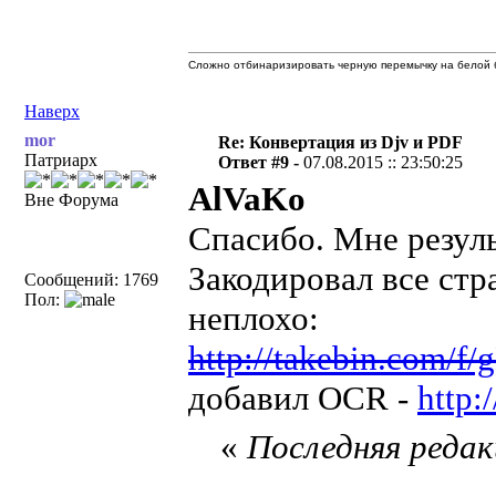
Сложно отбинаризировать черную перемычку на белой б
Наверх
mor
Re: Конвертация из Djv и PDF
Патриарх
Ответ #9 -
07.08.2015 :: 23:50:25
AlVaKo
Вне Форума
Спасибо. Мне резуль
Закодировал все стр
Сообщений: 1769
Пол:
неплохо:
http://takebin.com/f
добавил OCR -
http
«
Последняя редакц