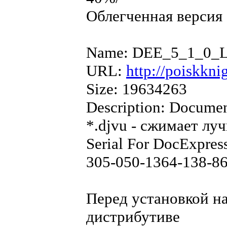
Облегченная версия 
Name: DEE_5_1_0_L
URL:
http://poiskkn
Size: 19634263
Description: Documen
*.djvu - сжимает лу
Serial For DocExpress
305-050-1364-138-8
Перед установкой на
дистрибутиве