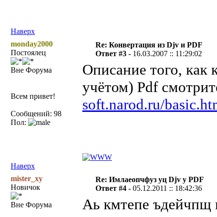
Наверх
monday2000
Re: Конвертация из Djv и PDF
Постоялец
Ответ #3 -
16.03.2007 :: 11:29:02
Описание того, как 
Вне Форума
учётом) Pdf смотрит
Всем привет!
soft.narod.ru/basic.h
Сообщений: 98
Пол:
Наверх
mister_xy
Re: Имлаеопчфуз уц Djv у PDF
Новичок
Ответ #4 -
05.12.2011 :: 18:42:36
Аь кмтепе ъдейчпщ 
Вне Форума