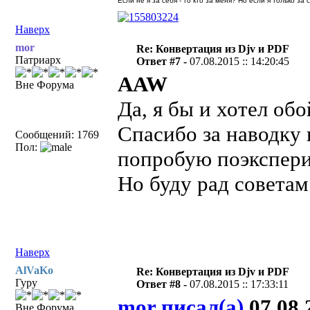
Если не я за себя - то кто за меня? Но если я только за
Наверх
mor
Re: Конвертация из Djv и PDF
Патриарх
Ответ #7 -
07.08.2015 :: 14:20:45
AAW
Вне Форума
Да, я бы и хотел об
Спасибо за наводку 
Сообщений: 1769
Пол:
попробую поэкспери
Но буду рад советам
Наверх
AlVaKo
Re: Конвертация из Djv и PDF
Гуру
Ответ #8 -
07.08.2015 :: 17:33:11
mor писал(а)
07.08.2
Вне Форума