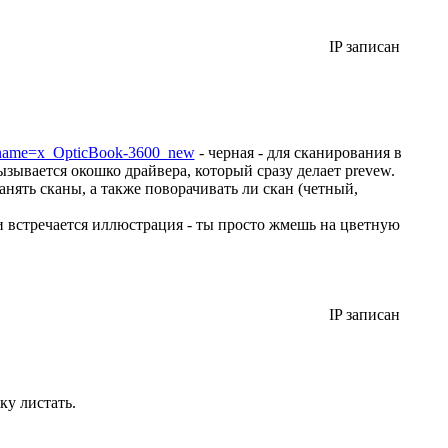
IP записан
3?fname=x_OpticBook-3600_new
- черная - для сканирования в
вызывается окошко драйвера, который сразу делает prevew.
анять сканы, а также поворачивать ли скан (четный,
ли встречается иллюстрация - ты просто жмешь на цветную
IP записан
ку листать.