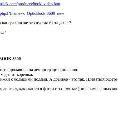
lustek.com/products/book_video.htm
ct.php3?fname=x_OpticBook-3600_new
канера или же это пустая трата денег?
тся?
BOOK 3600
утить продавцов на демонстрацию ин-экшн.
уходит от корешка.
жки с большими полями. А драйвер - это так. Плеваться будете 
нравиться, как сканятся фотки и т.п. мятые (типа намоченных ког