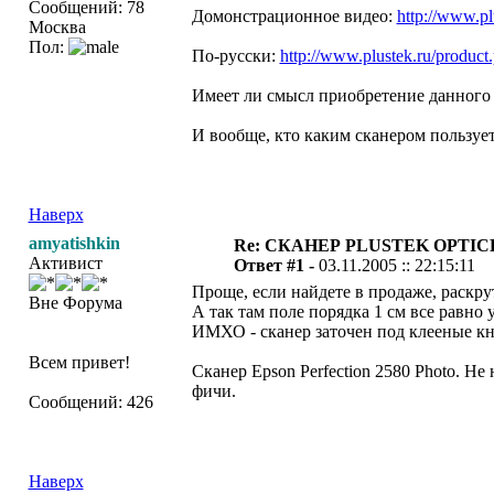
Сообщений: 78
Домонстрационное видео:
http://www.p
Москва
Пол:
По-русски:
http://www.plustek.ru/produ
Имеет ли смысл приобретение данного с
И вообще, кто каким сканером пользуе
Наверх
amyatishkin
Re: СКАНЕР PLUSTEK OPTIC
Активист
Ответ #1 -
03.11.2005 :: 22:15:11
Проще, если найдете в продаже, раскр
Вне Форума
А так там поле порядка 1 см все равно 
ИМХО - сканер заточен под клееные кни
Всем привет!
Сканер Epson Perfection 2580 Photo. Не 
фичи.
Сообщений: 426
Наверх