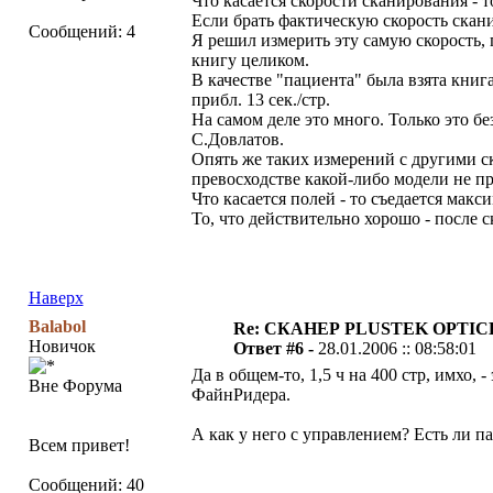
Что касается скорости сканирования - то
Если брать фактическую скорость скани
Сообщений: 4
Я решил измерить эту самую скорость, 
книгу целиком.
В качестве "пациента" была взята книга
прибл. 13 сек./стр.
На самом деле это много. Только это бе
С.Довлатов.
Опять же таких измерений с другими ск
превосходстве какой-либо модели не пр
Что касается полей - то съедается максим
То, что действительно хорошо - после 
Наверх
Balabol
Re: СКАНЕР PLUSTEK OPTIC
Новичок
Ответ #6 -
28.01.2006 :: 08:58:01
Да в общем-то, 1,5 ч на 400 стр, имхо,
Вне Форума
ФайнРидера.
А как у него с управлением? Есть ли 
Всем привет!
Сообщений: 40