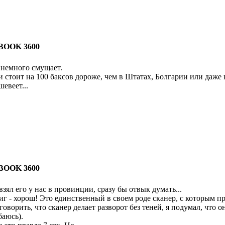
BOOK 3600
 немного смущает.
и стоит на 100 баксов дороже, чем в Штатах, Болгарии или даже 
евеет...
BOOK 3600
 взял его у нас в провинции, сразу бы отвык думать...
г - хорош! Это единственный в своем роде сканер, с которым пр
и говорить, что сканер делает разворот без теней, я подумал, что 
баюсь).