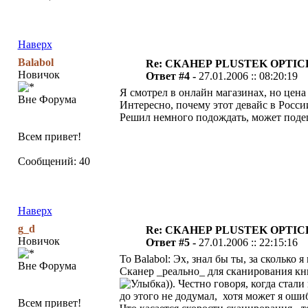
Наверх
Balabol
Re: СКАНЕР PLUSTEK OPTIC
Новичок
Ответ #4 -
27.01.2006 :: 08:20:19
Я смотрел в онлайн магазинах, но цена
Вне Форума
Интересно, почему этот девайс в Росси
Решил немного подождать, может подеш
Всем привет!
Сообщений: 40
Наверх
g_d
Re: СКАНЕР PLUSTEK OPTIC
Новичок
Ответ #5 -
27.01.2006 :: 22:15:16
To Balabol: Эх, знал бы ты, за сколько я
Вне Форума
Сканер _реально_ для сканирования кни
)). Честно говоря, когда стал
до этого не додумал, хотя может я оши
Всем привет!