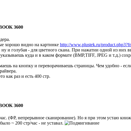
BOOK 3600
дера.
ые хорошо видно на картинке
http://www.plustek.ru/product.php
о, ну и голубая - для цветного скана. При нажатии одной из них 
указываешь куда и в каком формате (BMP,TIFF, JPEG и т.д.) сохр
имаешь на кнопку и переворачиваешь страницы. Чем удобно - ес
райвера.
о как раз и есть 400 стр.
BOOK 3600
 час. (ФР, непрерывное сканирование). Но я при этом устаю книж
ло ~ 200 стр/час - не уставал.