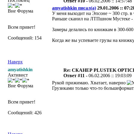
Постоялец
Ответ #10 -
06.02.2006 :: 14:57:48
amyatishkin писал(а)
29.01.2006 :: 07:2
Вне Форума
У меня выходит на Эпсоне ~ 300 стр. в
Раньше сканил на ЛТПшном Мустеке - бы
Всем привет!
Замеры делались по книжкам в 300-600 с
Сообщений: 154
Когда же вы успеваете грузы на книжку 
Наверх
amyatishkin
Re: СКАНЕР PLUSTEK OPTIC
Активист
Ответ #11 -
06.02.2006 :: 19:03:09
Рукой прижимаю. Хватает, наверно
Вне Форума
Грузиками только что-то большеформат
Всем привет!
Сообщений: 426