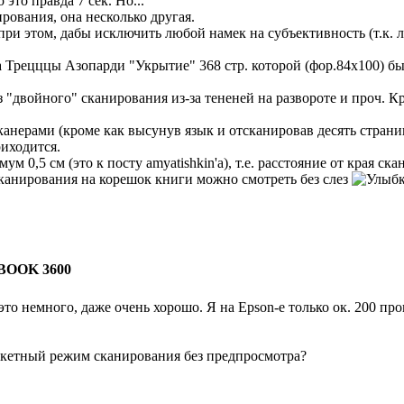
 это правда 7 сек. Но...
рования, она несколько другая.
при этом, дабы исключить любой намек на субъективность (т.к. л
 Трецццы Азопарди "Укрытие" 368 стр. которой (фор.84х100) были
з "двойного" сканирования из-за тененей на развороте и проч. Кр
анерами (кроме как высунув язык и отсканировав десять страниц
иходится.
ум 0,5 см (это к посту amyatishkin'а), т.е. расстояние от края ск
сканирования на корешок книги можно смотреть без слез
BOOK 3600
 - это немного, даже очень хорошо. Я на Epson-e только ок. 200 
пакетный режим сканирования без предпросмотра?