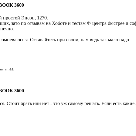
BOOK 3600
 простой Эпсон, 1270.
их, зато по отзывам на Хоботе и тестам Ф-центра быстрее и со
онечно.
омневаюсь я. Оставайтесь при своем, нам ведь так мало надо.
книги...&&
BOOK 3600
. Стоит брать или нет - это уж самому решать. Если есть какие-