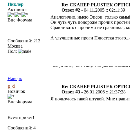
Инклер
Re: СКАНЕР PLUSTEK OPTIC
Активист
Ответ #2 -
04.11.2005 :: 02:11:39
Аналогично, имею Эпсон, только самый
Вне Форума
Он чуть-чуть подороже прочих простейш
Сравнивать с прочими не сравнивал, к
А улучшенные проги Плюстека этого...с
Сообщений: 212
Москва
Пол:
...я их до сих пор читать не устал--с детства знакомые 
Наверх
g_d
Re: СКАНЕР PLUSTEK OPTIC
Новичок
Ответ #3 -
26.01.2006 :: 21:37:28
Я пользуюсь такой штукой. Мне нравится
Вне Форума
Всем привет!
Сообщений: 4