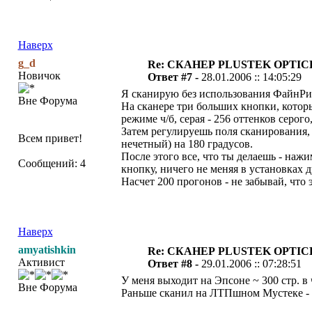
Наверх
g_d
Re: СКАНЕР PLUSTEK OPTIC
Новичок
Ответ #7 -
28.01.2006 :: 14:05:29
Я сканирую без использования ФайнРи
Вне Форума
На сканере три больших кнопки, котор
режиме ч/б, серая - 256 оттенков серог
Затем регулируешь поля сканирования, 
Всем привет!
нечетный) на 180 градусов.
После этого все, что ты делаешь - наж
Сообщений: 4
кнопку, ничего не меняя в установках д
Насчет 200 прогонов - не забывай, что эт
Наверх
amyatishkin
Re: СКАНЕР PLUSTEK OPTIC
Активист
Ответ #8 -
29.01.2006 :: 07:28:51
У меня выходит на Эпсоне ~ 300 стр. в
Вне Форума
Раньше сканил на ЛТПшном Мустеке - бы