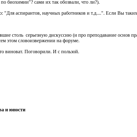
 по биохимии"? сами их так обозвали, что ли?).
: "Для аспирантов, научных работников и т.д....". Если Вы таких
авшие столь серьезную дискуссию (и про преподавание основ пра
всем этом словоизвержении на форуме.
то виноват. Поговорили. И с пользой.
ва и юности