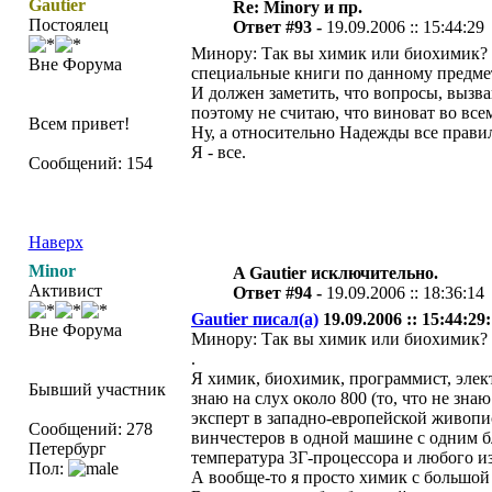
Gautier
Re: Minorу и пр.
Постоялец
Ответ #93 -
19.09.2006 :: 15:44:29
Минору: Так вы химик или биохимик? Э
Вне Форума
специальные книги по данному предмету
И должен заметить, что вопросы, вызва
поэтому не считаю, что виноват во все
Всем привет!
Ну, а относительно Надежды все прави
Я - все.
Сообщений: 154
Наверх
Minor
A Gautier исключительно.
Активист
Ответ #94 -
19.09.2006 :: 18:36:14
Gautier писал(а)
19.09.2006 :: 15:44:29:
Вне Форума
Минору: Так вы химик или биохимик? 
.
Я химик, биохимик, программист, элек
Бывший участник
знаю на слух около 800 (то, что не зна
эксперт в западно-европейской живопис
Сообщений: 278
винчестеров в одной машине с одним бл
Петербург
температура 3Г-процессора и любого из
Пол:
А вообще-то я просто химик с большой