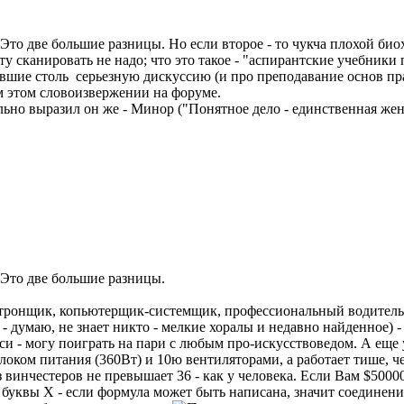
то две большие разницы. Но если второе - то чукча плохой биох
 сканировать не надо; что это такое - "аспирантские учебники п
вшие столь серьезную дискуссию (и про преподавание основ пра
м этом словоизвержении на форуме.
льно выразил он же - Минор ("Понятное дело - единственная жен
Это две большие разницы.
тронщик, копьютерщик-системщик, профессиональный водитель (2
ю - думаю, не знает никто - мелкие хоралы и недавно найденное) 
и - могу поиграть на пари с любым про-искусствоведом. А еще у
оком питания (360Вт) и 10ю вентиляторами, а работает тише, ч
 винчестеров не превышает 36 - как у человека. Если Вам $50000
 буквы Х - если формула может быть написана, значит соединени