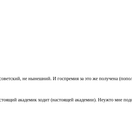
советский, не нынешний. И госпремия за это же получена (попол
астоящий академик ходит (настоящей академии). Неужто мне подоб