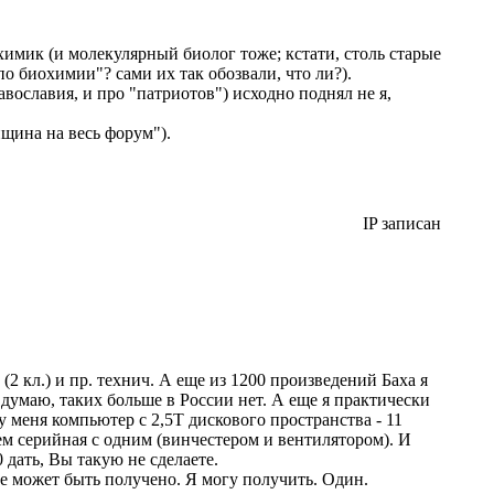
имик (и молекулярный биолог тоже; кстати, столь старые
о биохимии"? сами их так обозвали, что ли?).
вославия, и про "патриотов") исходно поднял не я,
щина на весь форум").
IP записан
 кл.) и пр. технич. А еще из 1200 произведений Баха я
- думаю, таких больше в России нет. А еще я практически
 меня компьютер с 2,5Т дискового пространства - 11
ем серийная с одним (винчестером и вентилятором). И
 дать, Вы такую не сделаете.
е может быть получено. Я могу получить. Один.