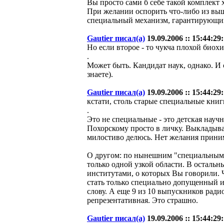
Вы просто сами б себе такой комплект 
При желании оспорить что-либо из выше
специальный механизм, гарантирующий
Gautier писал(а)
19.09.2006 :: 15:44:29:
Но если второе - то чукча плохой биох
.
Может быть. Кандидат наук, однако. И 
знаете).
Gautier писал(а)
19.09.2006 :: 15:44:29:
кстати, столь старые специальные книг
.
Это не специальные - это детская науч
Похорскому просто в личку. Выкладывать
милостиво делюсь. Нет желания принима
О другом: по нынешним "специальным к
только одной узкой области. В осталь
институтами, о которых Вы говорили. Ч
стать только специально допущенный и 
слову. А еще 9 из 10 выпускников ради
репрезентативная. Это страшно.
Gautier писал(а)
19.09.2006 :: 15:44:29: