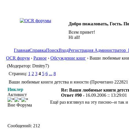
Добро пожаловать, Гость. П
Всем привет!
Hi all!
Главная
Справка
Поиск
Вход
Регистрация
Администратор
OCR форум
›
Разное
›
Обсуждение книг
› Ваши любимые книг
(Модератор: Dmitry7)
Страниц:
1
2
3
4
5
6
...
8
Ваши любимые книги детства и юности (Прочитано 222821 
Инклер
Re: Ваши любимые книги детст
Активист
Ответ #90 -
16.09.2006 :: 13:29:01
Ещё раз взглянул на эту писню--и так 
Вне Форума
Сообщений: 212