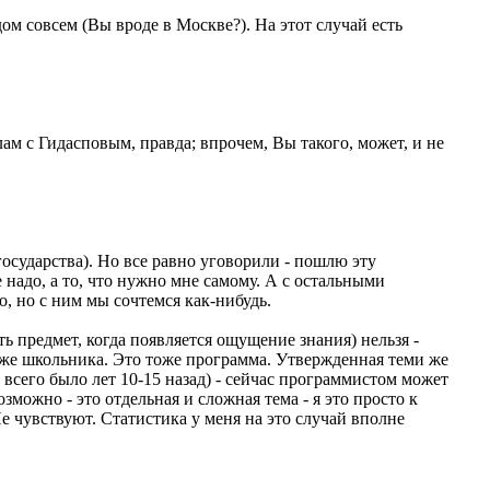
ом совсем (Вы вроде в Москве?). На этот случай есть
ам с Гидасповым, правда; впрочем, Вы такого, может, и не
государства). Но все равно уговорили - пошлю эту
 надо, а то, что нужно мне самому. А с остальными
, но с ним мы сочтемся как-нибудь.
предмет, когда появляется ощущение знания) нельзя -
уже школьника. Это тоже программа. Утвержденная теми же
всего было лет 10-15 назад) - сейчас программистом может
можно - это отдельная и сложная тема - я это просто к
е чувствуют. Статистика у меня на это случай вполне