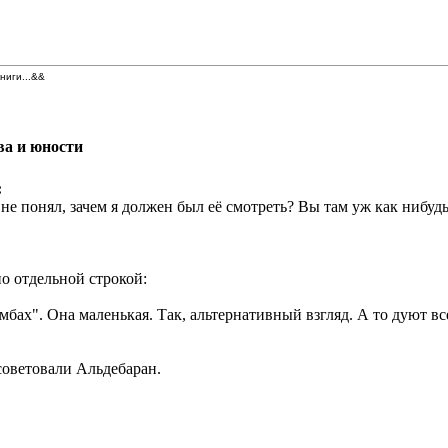
книги...&&
ва и юности
:
и не понял, зачем я должен был её смотреть? Вы там уж как нибу
о отдельной строкой:
мбах". Она маленькая. Так, альтернативный взгляд. А то дуют все
советовали Альдебаран.
: