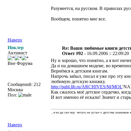
Разумеется, на русском. В правилах ру
Вообщем, понятно мне все.
Наверх
Инклер
Re: Ваши любимые книги детст
Активист
Ответ #92 -
16.09.2006 :: 22:09:20
Ну и хорошо, что понятно, а я вот ничег
Вне Форума
Да и на домашнем модеме, во временно
Вернёмся к детским книгам.
Напрочь забыл, писал я уже про эту кн
любимую детскую книжку.
Сообщений: 212
http://publ.lib.ru/ARCHIVES/M/MOL
'NAR
Москва
Как сжалось моё детское сердечко, ког
Пол:
И вот именно её искали! Значит и ста
...я их до сих пор читать не устал--с детства знакомые 
Наверх