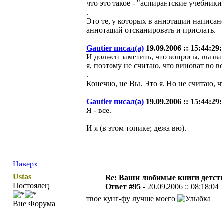
что это такое - "аспирантские учебники
.
Это те, у которых в аннотации написано
аннотаций отсканировать и прислать.
Gautier писал(а)
19.09.2006 :: 15:44:29:
И должен заметить, что вопросы, вызв
я, поэтому не считаю, что виноват во 
.
Конечно, не Вы. Это я. Но не считаю, ч
Gautier писал(а)
19.09.2006 :: 15:44:29:
Я - все.
И я (в этом топике; дежа вю).
Наверх
Ustas
Re: Ваши любимые книги детст
Постоялец
Ответ #95 -
20.09.2006 :: 08:18:04
твое кунг-фу лучше моего
Вне Форума