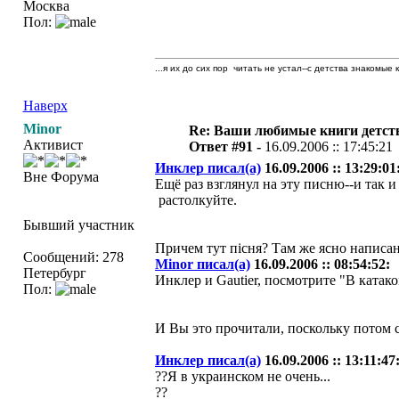
Москва
Пол:
...я их до сих пор читать не устал--с детства знакомые 
Наверх
Minor
Re: Ваши любимые книги детст
Активист
Ответ #91 -
16.09.2006 :: 17:45:21
Инклер писал(а)
16.09.2006 :: 13:29:01
Вне Форума
Ещё раз взглянул на эту писню--и так 
растолкуйте.
Бывший участник
Причем тут пiсня? Там же ясно написан
Сообщений: 278
Minor писал(а)
16.09.2006 :: 08:54:52:
Петербург
Инклер и Gautier, посмотрите "В катако
Пол:
И Вы это прочитали, поскольку потом 
Инклер писал(а)
16.09.2006 :: 13:11:47
??Я в украинском не очень...
??