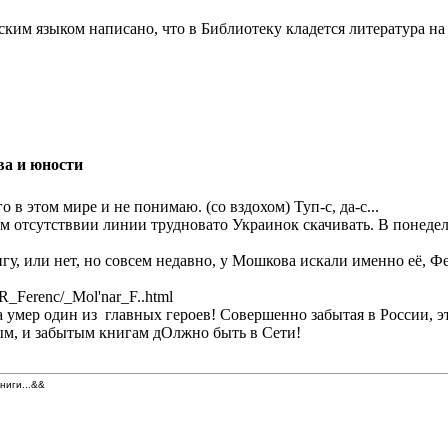
сским языком написано, что в Библиотеку кладется литература на
ва и юности
о в этом мире и не понимаю. (со вздохом) Туп-с, да-с...
м отсутстввии линии трудновато Украинок скачивать. В понеде
игу, или нет, но совсем недавно, у Мошкова искали именно её,
_Ferenc/_Mol'nar_F..html
да умер один из главных героев! Совершенно забытая в России, э
рым, и забытым книгам дОлжно быть в Сети!
книги...&&