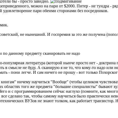
хотели бы - просто завидно.
приведенного, можно на пари от $2000. Питер - не тундра - ряд
 удовлетворение пари обеими сторонами без посредников.
имик.
советский, не нынешний. И госпремия за это же получена (попол
и по данному предмету сканировать не надо
но-популярная литература (которой нынче просто нет - доктрина 
 в смысле не буду. А сканирую я не то, что кому-то надо или не
ть - пони легче. И сам ничего не прошу - вот только Похорского
нигам" ничему научиться "Вообще" (чтобы целиком чувствовать 
ных областях того же предмета "большие специалисты" бывают х
его и с программированием сейчас наглухо (помните, как много 
все сделано так, чтобы самому научиться было практически невоз
отехнических ВУЗов не знают толком, как работает транзистор. Н