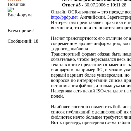
Новичок
Ответ #5 -
30.07.2006 :: 10:11:28
Онлайн OCR-вычитка -- это прежде все
Вне Форума
http://pgdp.net
. Английский. Зарегистри
Интерес там представляет практика и п
во мнении, то оно и становится авторит
Всем привет!
Насчет транспортного: его отличие от 
Сообщений: 18
современном архиве информацию, восп
_одного_ шаблона.
Транспортный формат обязан быть нацел
обязательно, чтобы пересылался весь ис
текста в книге предлагается заменить
стандартам, например fb2, и можно указ
первый вариант более универсален, но 
вопросов по интерпретации списка при
нет описания файлов, а только указания
Наверняка есть некий ISO-стандарт н
полей.
Наиболее логично совместить библиогр
список публикаций с дешифровкой их с
библиотек нечто большее требуется лиш
Вот к примеру, примерная схема таблиц