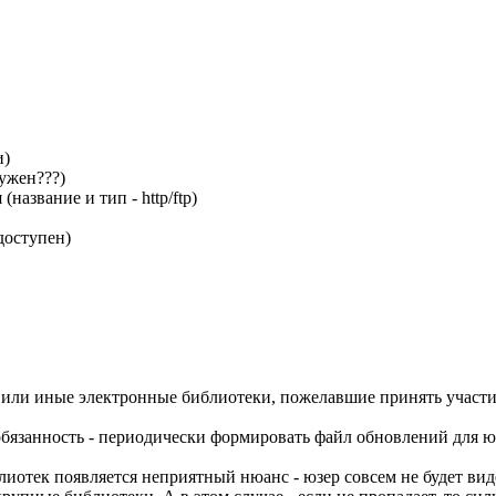
и)
нужен???)
(название и тип - http/ftp)
доступен)
или иные электронные библиотеки, пожелавшие принять участие 
обязанность - периодически формировать файл обновлений для ю
иотек появляется неприятный нюанс - юзер совсем не будет вид