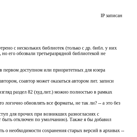
IP записан
рено с нескольких библиотек (только с др. библ. у них
, но его обозвали третьеразрядной библиотекой не
 в первом доступном или приоритетных для юзера
автором, соавтор может оказаться автором лит. записи
гляд раздел 82 (худ.лит.) можно полностью в рамках
о логично обновлять все форматы, не так ли? -- а это без
ступ для прочих при возникших разногласиях с
 быть отключен по умолчанию). Также я бы добавил
ь о необходимости сохранения старых версий в архивах --