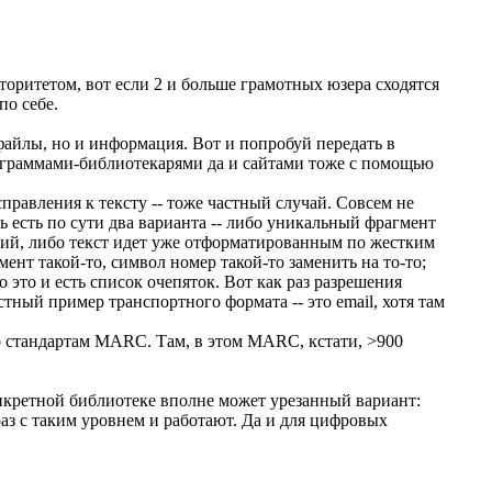
вторитетом, вот если 2 и больше грамотных юзера сходятся
по себе.
 файлы, но и информация. Вот и попробуй передать в
граммами-библиотекарями да и сайтами тоже с помощью
правления к тексту -- тоже частный случай. Совсем не
ь есть по сути два варианта -- либо уникальный фрагмент
ний, либо текст идет уже отформатированным по жестким
ент такой-то, символ номер такой-то заменить на то-то;
 это и есть список очепяток. Вот как раз разрешения
ный пример транспортного формата -- это email, хотя там
 стандартам MARC. Там, в этом MARC, кстати, >900
нкретной библиотеке вполне может урезанный вариант:
з с таким уровнем и работают. Да и для цифровых