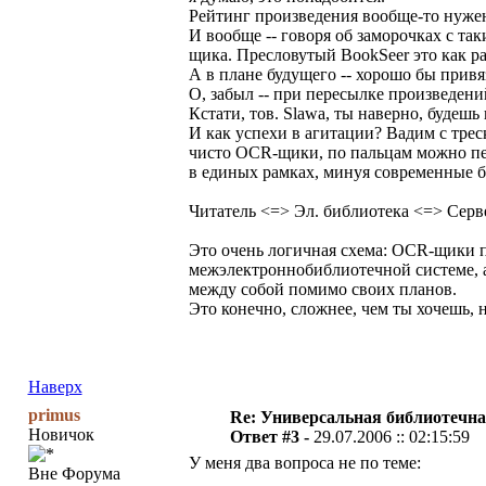
Рейтинг произведения вообще-то нуже
И вообще -- говоря об заморочках с та
щика. Пресловутый BookSeer это как раз
А в плане будущего -- хорошо бы прив
О, забыл -- при пересылке произведени
Кстати, тов. Slawa, ты наверно, будешь
И как успехи в агитации? Вадим с треск
чисто OCR-щики, по пальцам можно пер
в единых рамках, минуя современные б
Читатель <=> Эл. библиотека <=> Серв
Это очень логичная схема: OCR-щики п
межэлектроннобиблиотечной системе, а
между собой помимо своих планов.
Это конечно, сложнее, чем ты хочешь, н
Наверх
primus
Re: Универсальная библиотечна
Новичок
Ответ #3 -
29.07.2006 :: 02:15:59
У меня два вопроса не по теме:
Вне Форума