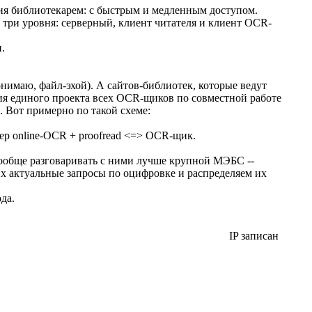
ия библиотекарем: с быстрым и медленным доступом.
 три уровня: серверный, клиент читателя и клиент OCR-
.
онимаю, файл-эхой). А сайтов-библиотек, которые ведут
ия единого проекта всех OCR-щиков по совместной работе
 Вот примерно по такой схеме:
ер online-OCR + proofread <=> OCR-щик.
вообще разговаривать с ними лучше крупной МЭБС --
х актуальные запросы по оцифровке и распределяем их
да.
IP записан