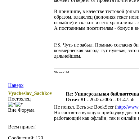
момент отвернет от проекта почти все к
В принципе, в качестве тестовой (опы
образом, владелец (дополняя текст нов
офлайне) и скачать из его хранилища -
А постоянным посетителям - бонус в в
P.S. Чуть не забыл. Помимо согласия б
коммерческая выгода тут нулевая, зат
дальнейшем.
Slawa-614
Наверх
Vyacheslav_Sachkov
Re: Универсальная библиотечна
Постоялец
Ответ #1 -
26.06.2006 :: 01:47:56
Не понял. Есть же BookSeer (
http://www.
Вне Форума
Но соответствующую приблудку для это
работающий как офлайн, так и онлайн к
Всем привет!
Сообщений: 129