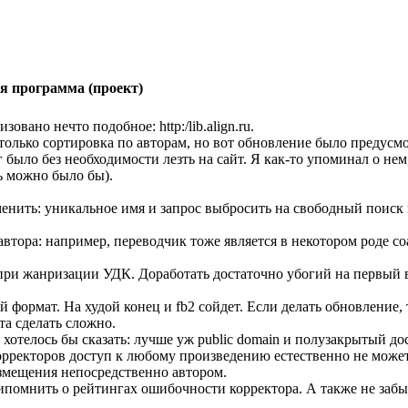
я программа (проект)
зовано нечто подобное: http:/lib.align.ru.
только сортировка по авторам, но вот обновление было предусмот
 было без необходимости лезть на сайт. Я как-то упоминал о нем
ть можно было бы).
менить: уникальное имя и запрос выбросить на свободный поиск
автора: например, переводчик тоже является в некотором роде со
при жанризации УДК. Доработать достаточно убогий на первый вз
й формат. На худой конец и fb2 сойдет. Если делать обновление, т
а сделать сложно.
хотелось бы сказать: лучше уж public domain и полузакрытый до
рректоров доступ к любому произведению естественно не может
змещения непосредственно автором.
ипомнить о рейтингах ошибочности корректора. А также не забыт