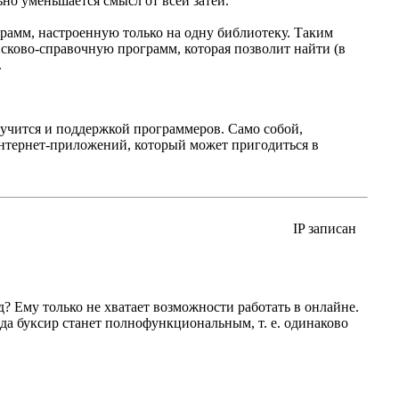
ьно уменьшается смысл от всей затеи.
рамм, настроенную только на одну библиотеку. Таким
исково-справочную программ, которая позволит найти (в
.
аручится и поддержкой программеров. Само собой,
Интернет-приложений, который может пригодиться в
IP записан
ед? Ему только не хватает возможности работать в онлайне.
да буксир станет полнофункциональным, т. е. одинаково