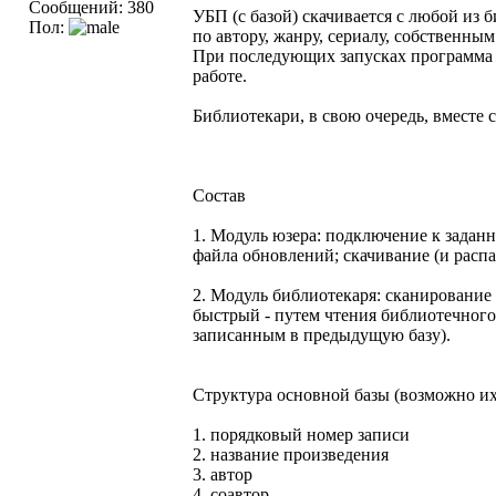
Сообщений: 380
УБП (с базой) скачивается с любой из 
Пол:
по автору, жанру, сериалу, собственным
При последующих запусках программа сн
работе.
Библиотекари, в свою очередь, вместе
Состав
1. Модуль юзера: подключение к заданн
файла обновлений; скачивание (и распа
2. Модуль библиотекаря: сканирование
быстрый - путем чтения библиотечного
записанным в предыдущую базу).
Структура основной базы (возможно их 
1. порядковый номер записи
2. название произведения
3. автор
4. соавтор