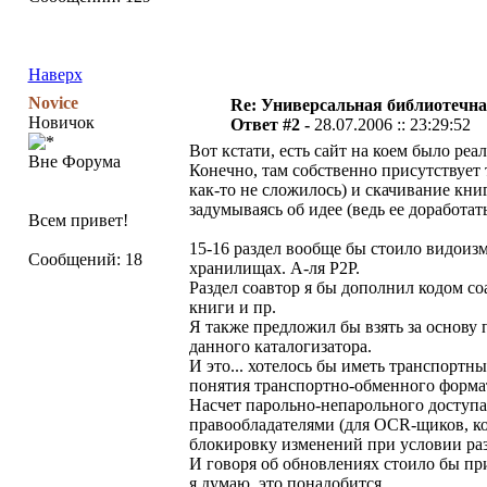
Наверх
Novice
Re: Универсальная библиотечна
Новичок
Ответ #2 -
28.07.2006 :: 23:29:52
Вот кстати, есть сайт на коем было реали
Вне Форума
Конечно, там собственно присутствует 
как-то не сложилось) и скачивание книг
задумываясь об идее (ведь ее доработа
Всем привет!
15-16 раздел вообще бы стоило видоиз
Сообщений: 18
хранилищах. А-ля P2P.
Раздел соавтор я бы дополнил кодом со
книги и пр.
Я также предложил бы взять за основу 
данного каталогизатора.
И это... хотелось бы иметь транспортны
понятия транспортно-обменного формат
Насчет парольно-непарольного доступа 
правообладателями (для OCR-щиков, ко
блокировку изменений при условии ра
И говоря об обновлениях стоило бы пр
я думаю, это понадобится.