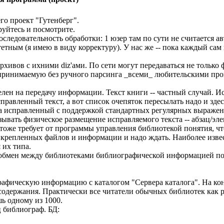
го проект "Гутенберг".
руйтесь и посмотрите.
оследовательность обработки: 1 юзер там по сути не считается а
етным (я имею в виду корректуру). У нас же -- пока каждый сам 
архивов с ихними diz'ами. По сети могут передаваться не только
ринимаемую без ручного парсинга _всеми_ любительскими про
ен на передачу информации. Текст книги -- частный случай. Ис
правленный текст, а вот список очепяток пересылать надо и здес
 на исправленный с поддержкой стандартных регулярных выраже
ывать физическое размещение исправляемого текста -- абзац/элем
тоже требует от программы управления библиотекой понятия, что
крепленных файлов и информации и надо ждать. Наиболее извест
 их типа.
а обмен между библиотеками библиографической информацией по
афическую информацию с каталогом "Сервера каталога". На ко
одержания. Практически все читатели обычных библиотек как ра
ь одному из 1000.
 библиограф. БД: