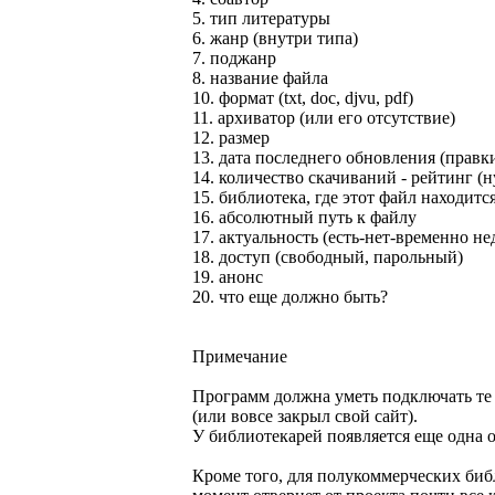
5. тип литературы
6. жанр (внутри типа)
7. поджанр
8. название файла
10. формат (txt, doc, djvu, pdf)
11. архиватор (или его отсутствие)
12. размер
13. дата последнего обновления (правк
14. количество скачиваний - рейтинг (
15. библиотека, где этот файл находится 
16. абсолютный путь к файлу
17. актуальность (есть-нет-временно не
18. доступ (свободный, парольный)
19. анонс
20. что еще должно быть?
Примечание
Программ должна уметь подключать те 
(или вовсе закрыл свой сайт).
У библиотекарей появляется еще одна 
Кроме того, для полукоммерческих библ