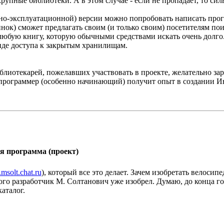
рупные библиотеки. А в этом случае - если не пропадает, то сил
тно-эксплуатационной) версии можно попробовать написать прог
инок) сможет предлагать своим (и только своим) посетителям по
 любую книгу, которую обычными средствами искать очень долго
иде доступа к закрытым хранилищам.
иблиотекарей, пожелавших участвовать в проекте, желательно з
о программер (особенно начинающий) получит опыт в создании 
я программа (проект)
msolt.chat.ru
), который все это делает. Зачем изобретать велосип
го разработчик М. Солтанович уже изобрел. Думаю, до конца го
аталог.