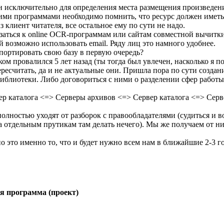
н исключительно для определения места размещения произведен
кими программами необходимо помнить, что ресурс должен иметь
 клиент читателя, все остальное ему по сути не надо.
язаться к online OCR-программам или сайтам совместной вычитки
й возможно использовать email. Ряду лиц это намного удобнее.
 портировать свою базу в первую очередь?
ом провалился 5 лет назад (ты тогда был увлечен, насколько я п
есчитать, да и не актуальные они. Пришла пора по сути создан
иблиотеки. Либо договориться с ними о разделении сфер работы.
ер каталога <=> Серверы архивов <=> Сервер каталога <=> Серв
олностью уходят от разборок с правообладателями (судиться и 
 отдельным прутикам там делать нечего). Мы же получаем от ни
о это именно то, что и будет нужно всем нам в ближайшие 2-3 го
я программа (проект)