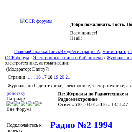
Добро пожаловать, Гость. П
Всем привет!
Hi all!
Главная
Справка
Поиск
Вход
Регистрация
Администратор
OCR форум
›
Электронные книги и библиотеки
›
Журналы и г
электротехнике, автоматизации
(Модератор: Dmitry7)
Страниц:
1
...
16
17
18
19
20
21
Журналы по Радиотехнике, электронике, электротехнике, ав
pohorsky
Re: Журналы по Радиотехнике и
Патриарх
Радиоэлектронике
Ответ #510 -
03.01.2016 :: 13:51:47
Вне Форума
Радио №2 1994
Подключайтесь к
проекту