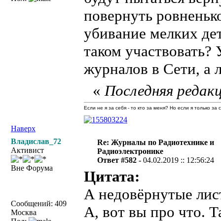
повернуть ровненько
убивание мелких дет
таком участвовать? 
журналов в Сети, а 
«
Последняя редакц
Если не я за себя - то кто за меня? Но если я только за
Наверх
Владислав_72
Re: Журналы по Радиотехнике и
Активист
Радиоэлектронике
Ответ #582 -
04.02.2019 :: 12:56:24
Вне Форума
Цитата:
А недовёрнутые лис
Сообщений: 409
А, вот вы про что. Т
Москва