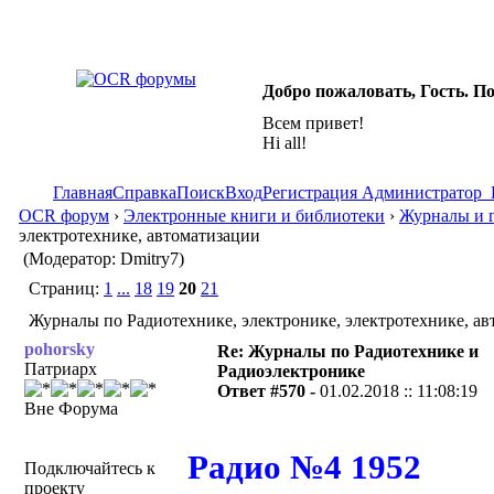
Добро пожаловать, Гость. П
Всем привет!
Hi all!
Главная
Справка
Поиск
Вход
Регистрация
Администратор
OCR форум
›
Электронные книги и библиотеки
›
Журналы и г
электротехнике, автоматизации
(Модератор: Dmitry7)
Страниц:
1
...
18
19
20
21
Журналы по Радиотехнике, электронике, электротехнике, ав
pohorsky
Re: Журналы по Радиотехнике и
Патриарх
Радиоэлектронике
Ответ #570 -
01.02.2018 :: 11:08:19
Вне Форума
Радио №4 1952
Подключайтесь к
проекту