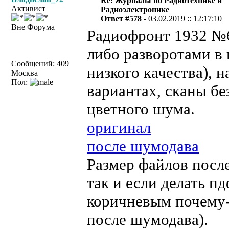
Re: Журналы по Радиотехнике и
Активист
Радиоэлектронике
Ответ #578 -
03.02.2019 :: 12:17:10
Вне Форума
Радиофронт 1932 №6 
либо разворотами в 
Сообщений: 409
низкого качества), н
Москва
Пол:
вариантах, сканы бе
цветного шума.
оригинал
после шумодава
Размер файлов посл
так и если делать пд
коричневым почему-
после шумодава).