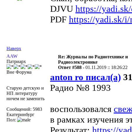
DJVU
https://yadi.
PDF
https://yadi.sk
Наверх
AAW
Re: Журналы по Радиотехнике и
Патриарх
Радиоэлектронике
Ответ #588 -
01.11.2019 :: 18:26:22
Вне Форума
anton ro писал(а)
31
Радио №8 1993
Старую детскую и
НП литературу
ничем не заменить
воспользовался
све
Сообщений: 5983
Екатеринбург
в рамках изучения э
Пол:
Результат:
https://y