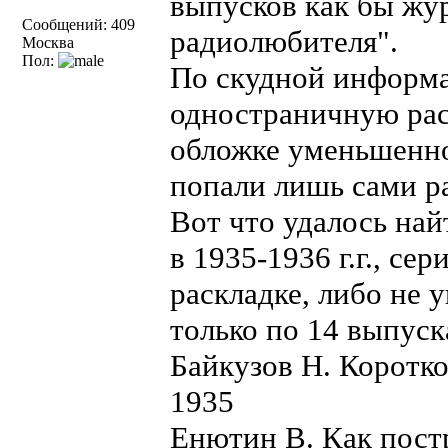
выпусков как бы жу
Сообщений: 409
радиолюбителя".
Москва
Пол:
По скудной информа
одностраничную рас
обложке уменьшенно
попали лишь сами ра
Вот что удалось най
в 1935-1936 г.г., се
раскладке, либо не 
только по 14 выпуск
Байкузов Н. Коротк
1935
Енютин В. Как пост