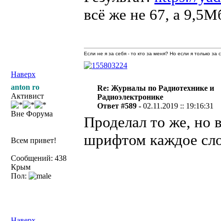
всё же не 67, а 9,5М
Если не я за себя - то кто за меня? Но если я только за
Наверх
anton ro
Re: Журналы по Радиотехнике и
Активист
Радиоэлектронике
Ответ #589 -
02.11.2019 :: 19:16:31
Вне Форума
Проделал то же, но 
шрифтом каждое сло
Всем привет!
Сообщений: 438
Крым
Пол:
Наверх