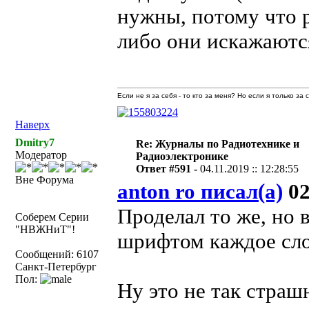
нужны, потому что р
либо они искажаютс
Если не я за себя - то кто за меня? Но если я только за
Наверх
Dmitry7
Re: Журналы по Радиотехнике и
Модератор
Радиоэлектронике
Ответ #591 -
04.11.2019 :: 12:28:55
Вне Форума
anton ro писал(а)
02
Проделал то же, но 
Соберем Серии
"НВЖНиТ"!
шрифтом каждое сло
Сообщений: 6107
Санкт-Петербург
Пол:
Ну это не так страшн