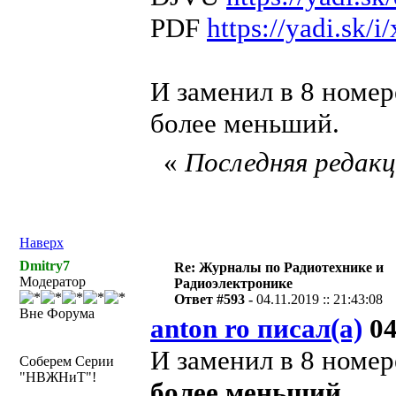
PDF
https://yadi.s
И заменил в 8 номе
более меньший.
«
Последняя редакци
Наверх
Dmitry7
Re: Журналы по Радиотехнике и
Модератор
Радиоэлектронике
Ответ #593 -
04.11.2019 :: 21:43:08
Вне Форума
anton ro писал(а)
04
И заменил в 8 номе
Соберем Серии
"НВЖНиТ"!
более меньший
.