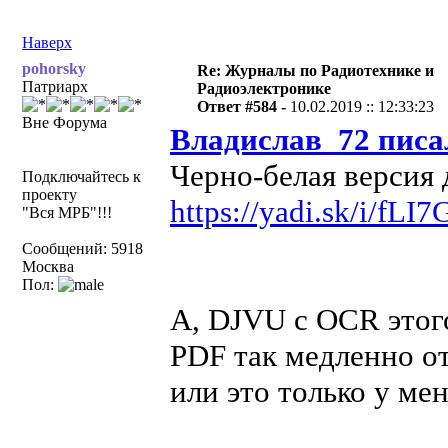
Наверх
pohorsky
Re: Журналы по Радиотехнике и
Патриарх
Радиоэлектронике
Ответ #584 -
10.02.2019 :: 12:33:23
Вне Форума
Владислав_72 писа
Черно-белая версия 
Подключайтесь к
проекту
https://yadi.sk/i/f
"Вся МРБ"!!!
Сообщений: 5918
Москва
Пол:
А, DJVU с OCR этого
PDF так медленно от
или это только у ме