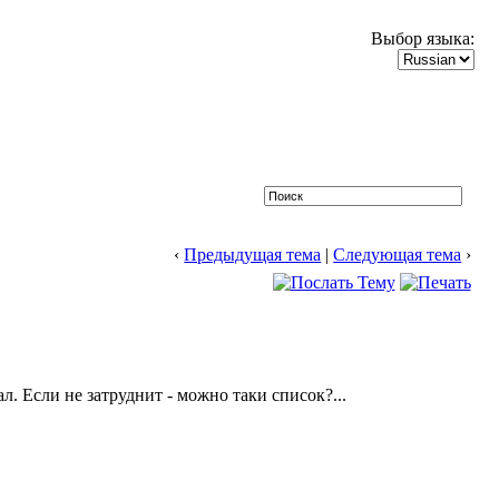
Выбор языка:
‹
Предыдущая тема
|
Следующая тема
›
л. Если не затруднит - можно таки список?...