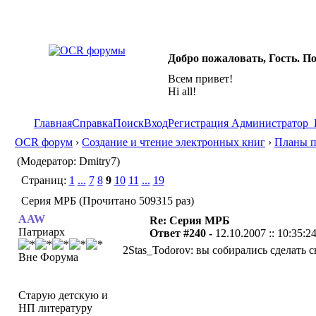
Добро пожаловать, Гость. П
Всем привет!
Hi all!
Главная
Справка
Поиск
Вход
Регистрация
Администратор
OCR форум
›
Создание и чтение электронных книг
›
Планы п
(Модератор: Dmitry7)
Страниц:
1
...
7
8
9
10
11
...
19
Серия МРБ (Прочитано 509315 раз)
AAW
Re: Серия МРБ
Патриарх
Ответ #240 -
12.10.2007 :: 10:35:2
2Stas_Todorov: вы собирались сделать с
Вне Форума
Старую детскую и
НП литературу