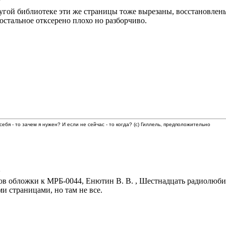
ругой библиотеке эти же страницы тоже вырезаны, восстановлены
остальное отксерено плохо но разборчиво.
 себя - то зачем я нужен? И если не сейчас - то когда? (с) Гиллель, предположительно
2
в обложки к МРБ-0044, Енютин В. В. , Шестнадцать радиолюбите
ми страницами, но там не все.