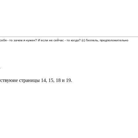
 себя - то зачем я нужен? И если не сейчас - то когда? (с) Гиллель, предположительно
4
твуюие страницы 14, 15, 18 и 19.