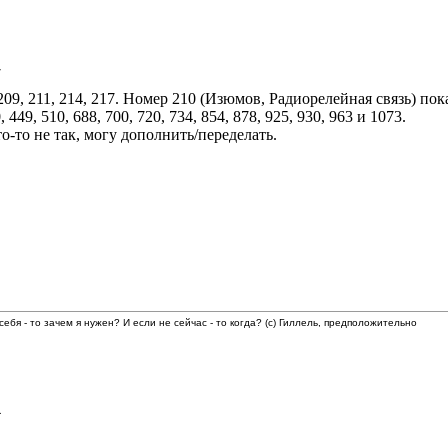
7
09, 211, 214, 217. Номер 210 (Изюмов, Радиорелейная связь) пок
9, 510, 688, 700, 720, 734, 854, 878, 925, 930, 963 и 1073.
о-то не так, могу дополнить/переделать.
 себя - то зачем я нужен? И если не сейчас - то когда? (с) Гиллель, предположительно
4