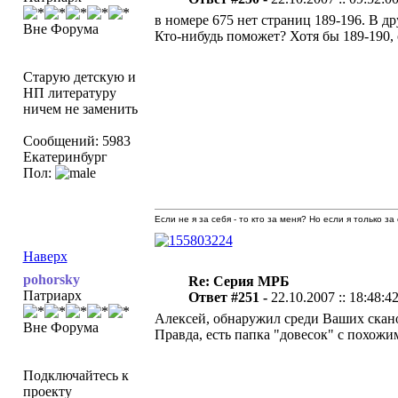
в номере 675 нет страниц 189-196. В д
Вне Форума
Кто-нибудь поможет? Хотя бы 189-190, 
Старую детскую и
НП литературу
ничем не заменить
Сообщений: 5983
Екатеринбург
Пол:
Если не я за себя - то кто за меня? Но если я только за
Наверх
pohorsky
Re: Серия МРБ
Патриарх
Ответ #251 -
22.10.2007 :: 18:48:4
Алексей, обнаружил среди Ваших скано
Вне Форума
Правда, есть папка "довесок" с похожи
Подключайтесь к
проекту