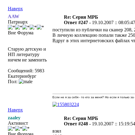
Наверх
AAW
Re: Серия МРБ
Патриарх
Ответ #247 -
19.10.2007 :: 08:05:4
поступили из публички на сканер 208, 2
Вне Форума
В личную коллекцию попали также 250, 44
Вдруг в этих интернетовских файлах чт
Старую детскую и
НП литературу
ничем не заменить
Сообщений: 5983
Екатеринбург
Пол:
Если не я за себя - то кто за меня? Но если я только за
Наверх
zaaley
Re: Серия МРБ
Активист
Ответ #248 -
19.10.2007 :: 15:19:5
взял
Вне Форума