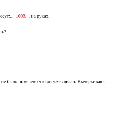
0
сут:...,
1003
,... на руках.
ть?
0
я не было помечено что он уже сделан. Вычеркиваю.