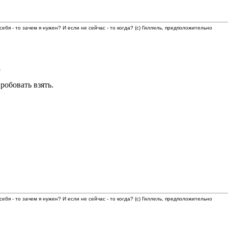
 себя - то зачем я нужен? И если не сейчас - то когда? (с) Гиллель, предположительно
7
робовать взять.
 себя - то зачем я нужен? И если не сейчас - то когда? (с) Гиллель, предположительно