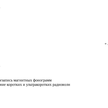
5
«
8
резапись магнитных фонограмм
ение коротких и ультракоротких радиоволн