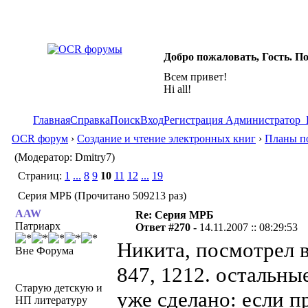
Добро пожаловать, Гость. П
Всем привет!
Hi all!
Главная
Справка
Поиск
Вход
Регистрация
Администратор
OCR форум
›
Создание и чтение электронных книг
›
Планы по
(Модератор: Dmitry7)
Страниц:
1
...
8
9
10
11
12
...
19
Серия МРБ (Прочитано 509213 раз)
AAW
Re: Серия МРБ
Патриарх
Ответ #270 -
14.11.2007 :: 08:29:53
Никита, посмотрел в
Вне Форума
847, 1212. остальны
Старую детскую и
уже сделано: если п
НП литературу