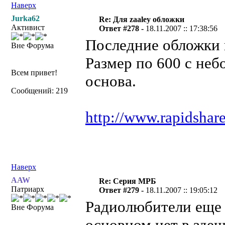
Наверх
Jurka62
Re: Для zaaley обложки
Активист
Ответ #278 -
18.11.2007 :: 17:38:56
Последние обложки 
Вне Форума
Размер по 600 с неб
Всем привет!
основа.
Сообщений: 219
http://www.rapidshar
Наверх
AAW
Re: Серия МРБ
Патриарх
Ответ #279 -
18.11.2007 :: 19:05:12
Радиолюбители еще п
Вне Форума
основном нет в здеш