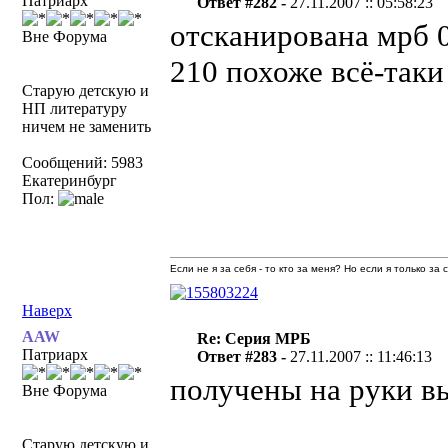
Патриарх
Ответ #282 -
27.11.2007 :: 05:58:23
отсканирована мрб 
Вне Форума
210 похоже всё-таки
Старую детскую и
НП литературу
ничем не заменить
Сообщений: 5983
Екатеринбург
Пол:
Если не я за себя - то кто за меня? Но если я только за
Наверх
AAW
Re: Серия МРБ
Патриарх
Ответ #283 -
27.11.2007 :: 11:46:13
получены на руки вы
Вне Форума
Старую детскую и