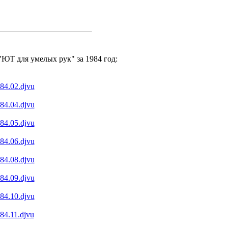
Т для умелых рук" за 1984 год:
984.02.djvu
984.04.djvu
984.05.djvu
984.06.djvu
984.08.djvu
984.09.djvu
984.10.djvu
984.11.djvu