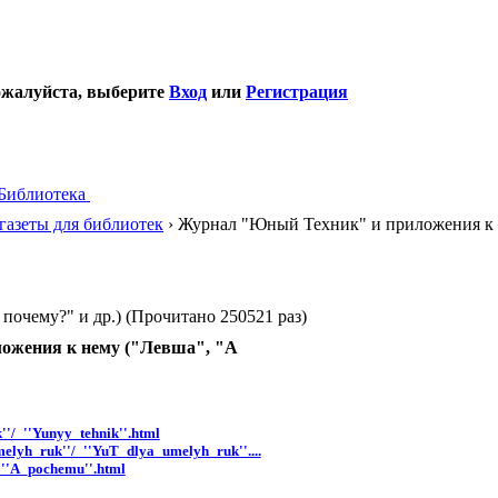
ожалуйста, выберите
Вход
или
Регистрация
Библиотека
газеты для библиотек
› Журнал "Юный Техник" и приложения к н
очему?" и др.) (Прочитано 250521 раз)
ожения к нему ("Левша", "А
''/_''Yunyy_tehnik''.html
elyh_ruk''/_''YuT_dlya_umelyh_ruk''....
_''A_pochemu''.html