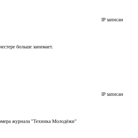
IP записан
честере больше занимает.
IP записан
а номера журнала "Техника Молодёжи"