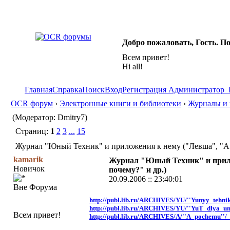
Добро пожаловать, Гость. П
Всем привет!
Hi all!
Главная
Справка
Поиск
Вход
Регистрация
Администратор
OCR форум
›
Электронные книги и библиотеки
›
Журналы и 
(Модератор: Dmitry7)
Страниц:
1
2
3
...
15
Журнал "Юный Техник" и приложения к нему ("Левша", "А п
kamarik
Журнал "Юный Техник" и прил
Новичок
почему?" и др.)
20.09.2006 :: 23:40:01
Вне Форума
http://publ.lib.ru/ARCHIVES/YU/''Yunyy_tehnik
http://publ.lib.ru/ARCHIVES/YU/''YuT_dlya_um
Всем привет!
http://publ.lib.ru/ARCHIVES/A/''A_pochemu''/