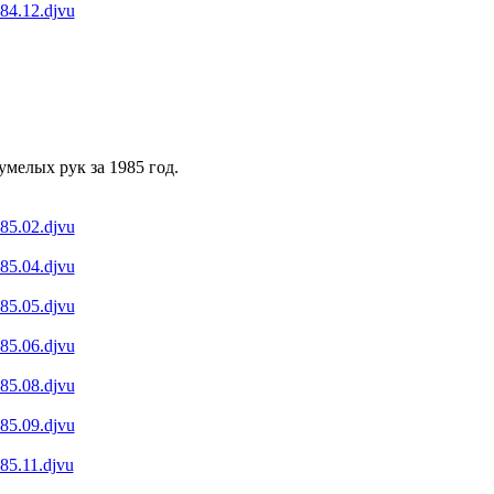
984.12.djvu
мелых рук за 1985 год.
985.02.djvu
985.04.djvu
985.05.djvu
985.06.djvu
985.08.djvu
985.09.djvu
985.11.djvu