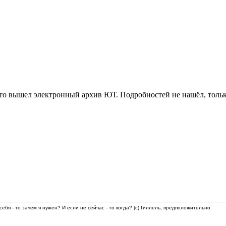
то вышел электронный архив ЮТ. Подробностей не нашёл, тольк
 себя - то зачем я нужен? И если не сейчас - то когда? (с) Гиллель, предположительно