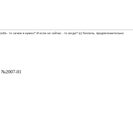
 себя - то зачем я нужен? И если не сейчас - то когда? (с) Гиллель, предположительно
 №2007-01