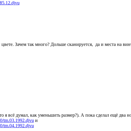
985.12.djvu
цвете. Зачем так много? Дольше сканируется, да и места на вин
 то я всё думал, как уменьшить размер?). А пока сделал ещё дв
050/tm.03.1992.djvu
и
530/tm.04.1992.djvu