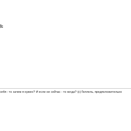
3:
 себя - то зачем я нужен? И если не сейчас - то когда? (с) Гиллель, предположительно