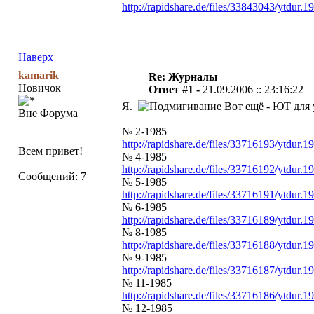
http://rapidshare.de/files/33843043/ytdur.1
Наверх
kamarik
Re: Журналы
Новичок
Ответ #1 -
21.09.2006 :: 23:16:22
Я.
Вот ещё - ЮТ для у
Вне Форума
№ 2-1985
http://rapidshare.de/files/33716193/ytdur.1
Всем привет!
№ 4-1985
http://rapidshare.de/files/33716192/ytdur.1
Сообщений: 7
№ 5-1985
http://rapidshare.de/files/33716191/ytdur.1
№ 6-1985
http://rapidshare.de/files/33716189/ytdur.1
№ 8-1985
http://rapidshare.de/files/33716188/ytdur.1
№ 9-1985
http://rapidshare.de/files/33716187/ytdur.1
№ 11-1985
http://rapidshare.de/files/33716186/ytdur.1
№ 12-1985