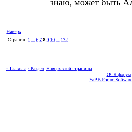
знаю, может быть A
Наверх
Страниц:
1
...
6
7
8
9
10
...
132
« Главная
‹ Раздел
Наверх этой страницы
OCR форум
YaBB Forum Softwar