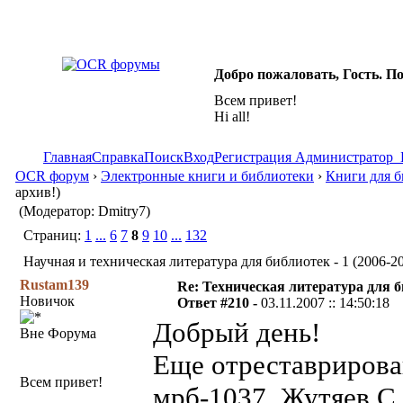
Добро пожаловать, Гость. П
Всем привет!
Hi all!
Главная
Справка
Поиск
Вход
Регистрация
Администратор
OCR форум
›
Электронные книги и библиотеки
›
Книги для б
архив!)
(Модератор: Dmitry7)
Страниц:
1
...
6
7
8
9
10
...
132
Научная и техническая литература для библиотек - 1 (2006-20
Rustam139
Re: Техническая литература для 
Новичок
Ответ #210 -
03.11.2007 :: 14:50:18
Добрый день!
Вне Форума
Еще отреставриров
Всем привет!
мрб-1037. Жутяев С