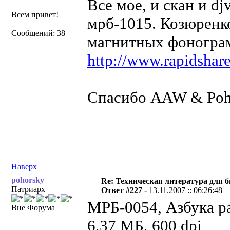
Все мое, и скан и dj
Всем привет!
мрб-1015. Козюренк
Сообщений: 38
магнитных фоногра
http://www.rapidshar
Спасибо AAW & Poh
Наверх
pohorsky
Re: Техническая литература для 
Патриарх
Ответ #227 -
13.11.2007 :: 06:26:48
МРБ-0054, Азбука ра
Вне Форума
6,37 МБ, 600 dpi