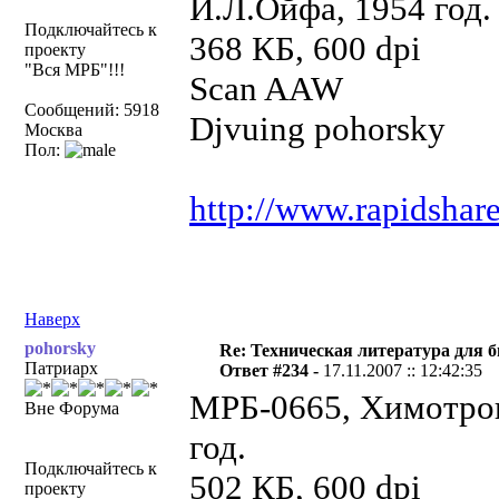
И.Л.Ойфа, 1954 год.
Подключайтесь к
368 КБ, 600 dpi
проекту
"Вся МРБ"!!!
Scan AAW
Сообщений: 5918
Djvuing pohorsky
Москва
Пол:
http://www.rapidshar
Наверх
pohorsky
Re: Техническая литература для 
Патриарх
Ответ #234 -
17.11.2007 :: 12:42:35
МРБ-0665, Химотро
Вне Форума
год.
Подключайтесь к
502 КБ, 600 dpi
проекту