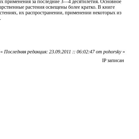
их применения за последние 3—4 десятилетия. Основное
рственные растения освещены более кратко. В книге
астениях, их распространении, применении некоторых из
.
«
Последняя редакция: 23.09.2011 :: 06:02:47 от pohorsky
»
IP записан