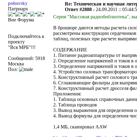
pohorsky
Re: Техническая и научная лите
Патриарх
Ответ #2888 -
24.09.2011 :: 05:44:
Серия "Массовая радиобиблиотека", вы
Вне Форума
В брошюре даются методы расчета сил
рассмотрены конструкции сердечников 
Подключайтесь к
таблиц, полезных при расчете выпрями
проекту
"Вся МРБ"!!!
СОДЕРЖАНИЕ
1. Питание радиоаппаратуры от выпря
Сообщений: 5918
2. Определение напряжений и токов в 
Москва
3. Определение напряжений и токов в 
Пол:
4. Устройство силовых трансформаторо
5. Конструктивный расчет силового тр
6. Сглаживающие фильтры для выпрям
7. Конструктивный расчет дросселя фи
Приложения:
1. Таблица основных справочных данн
2. Таблица проводов
3. Вывод выражения для определения о
4. Вывод формулы для определения чи
1,4 МБ, сканировал AAW