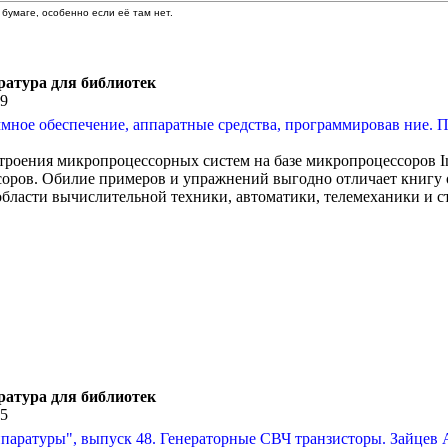
бумаге, особенно если её там нет.
ратура для библиотек
59
ое обеспечение, аппаратные средства, программировав ние. Пер
роения микропроцессорных систем на базе микропроцессоров In
ров. Обилие примеров и упражнений выгодно отличает книгу от
бласти вычислительной техники, автоматики, телемеханики и ст
ратура для библиотек
15
аратуры", выпуск 48. Генераторные СВЧ транзисторы. Зайцев А.