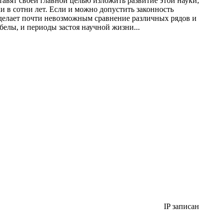
 ставят своей главной целью изложить развитие этой науки,
и в сотни лет. Если и можно допустить законность
од делает почти невозможным сравнение различных рядов и
белы, и периоды застоя научной жизни...
IP записан