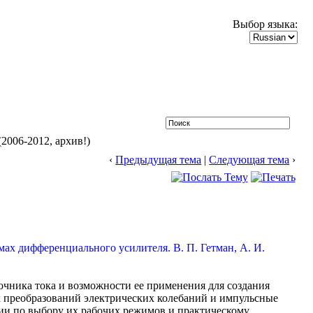
Выбор языка:
(2006-2012, архив!)
‹
Предыдущая тема
|
Следующая тема
›
х дифференциального усилителя. В. П. Гетман, А. И.
чника тока и возможности ее применения для создания
х преобразований электрических колебаний и импульсные
ции по выбору их рабочих режимов и практическому