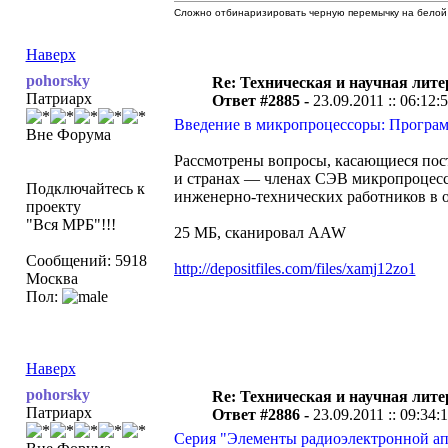
Сложно отбинаризировать черную перемычку на белой 
Наверх
pohorsky
Re: Техническая и научная лите
Патриарх
Ответ #2885 -
23.09.2011 :: 06:12:
Введение в микропроцессоры: Программн
Вне Форума
Рассмотрены вопросы, касающиеся пост
и странах — членах СЭВ микропроцессо
Подключайтесь к
инженерно-технических работников в о
проекту
"Вся МРБ"!!!
25 МБ, сканировал AAW
Сообщений: 5918
http://depositfiles.com/files/xamj12zo1
Москва
Пол:
Наверх
pohorsky
Re: Техническая и научная лите
Патриарх
Ответ #2886 -
23.09.2011 :: 09:34:
Серия "Элементы радиоэлектронной апп