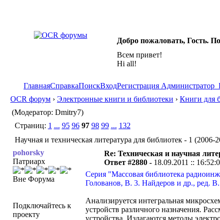
Добро пожаловать, Гость. П
Всем привет!
Hi all!
Главная
Справка
Поиск
Вход
Регистрация
Администратор
OCR форум
›
Электронные книги и библиотеки
›
Книги для 
(Модератор: Dmitry7)
Страниц:
1
...
95
96
97
98
99
...
132
Научная и техническая литература для библиотек - 1 (2006-2
pohorsky
Re: Техническая и научная лите
Патриарх
Ответ #2880 -
18.09.2011 :: 16:52:
Серия "Массовая библиотека радиоинже
Вне Форума
Голованов, В. 3. Найдеров и др., ред. В
Анализируется интегральная микросхем
Подключайтесь к
устройств различного назначения. Рас
проекту
устройства. Излагаются методы электр