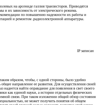
олевых на арсениде галлия транзисторов. Приводятся
мы и их зависимость от электрического режима.
рекомендации по повышению надежности их работы и
атацией и ремонтом .радиоэлектронной аппаратуры.
IP записан
таким образом, чтобы, с одной стороны, было удобно
 общее направление ее развития. Для осуществления своей
аз надеется найти оправдание для появления в свет своего
зики как единой науки, а истории отдельных физических
имной связи. При таком изложении общий обзор состояния
специальностью, не может получить понятия об общем