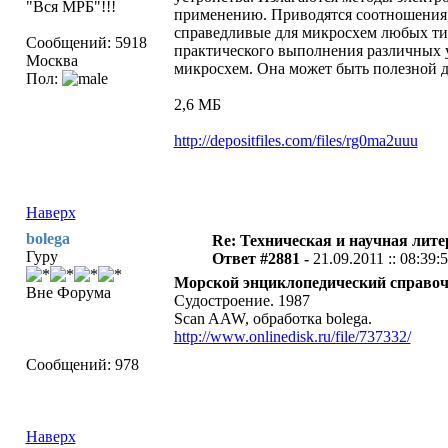
"Вся МРБ"!!!
применению. Приводятся соотношения, 
справедливые для микросхем любых тип
Сообщений: 5918
практического выполнения различных 
Москва
микросхем. Она может быть полезной д
Пол:
2,6 МБ
http://depositfiles.com/files/rg0ma2uuu
Наверх
bolega
Re: Техническая и научная лите
Гуру
Ответ #2881 -
21.09.2011 :: 08:39:
Морской энциклопедический справочн
Вне Форума
Судостроение. 1987
Scan AAW, обработка bolega.
http://www.onlinedisk.ru/file/737332/
Сообщений: 978
Наверх