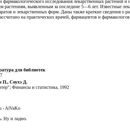
и фармакологического исследования лекарственных растений и 
 растениям, выявленным за последние 5—6 лет. Известные лека
аратов и лекарственных форм. Даны также краткие сведения о р
ассчитано на практических врачей, фармацевтов и фармакологов
ратура для библиотек
47
П., Соухэ Д.
ютер"; Финансы и статистика, 1992
u - AlVaKo
ь. Ну и ладно.