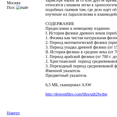
характере науки за то или другое время
Москва
относятся слишком легко к хронологиче
Пол:
подобных скачков там, где дело идет о
изучение их параллелизма и взаимодейс
СОДЕРЖАНИЕ
Предисловие к немецкому изданию
I. История физики древних веков (приблиз
1. Физика как чистая натуральная филосо
2. Период математической физики (приблиз
3. Период упадка древней физики (от 1500
II. История физики в средние века (от 700
1. Период арабской физики (от 700 г. до 1
2. Христианский период средневековой 
3. Переходный период средневековой физ
Именной указатель
Предметный указатель
6,5 МБ, сканировал AAW
http://depositfiles.com/files/udt2fwthp
Наверх