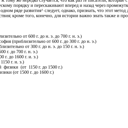
. К тому же нередко случается, что как раз те писатели, которые
скому порядку и перескакивают вперед и назад через промежутк
б одном ряде развития^ следует, однако, признать, что этот мет
твия; кроме того, конечно, для истории важно знать также и про
ительно от 600 г. до н. э. до 700 г. н. э.)
фия (приблизительно от 600 г. до 300 г. до н. э.)
ительно от 300 г. до н. э. до 150 г. н. э.)
 г. до 700 г. н. э.)
 г. до 1600 г. и. э.)
150 г. н. э.)
физики (от 1150 г. до 1500 г.)
ики (от 1500 г. до 1600 г.)