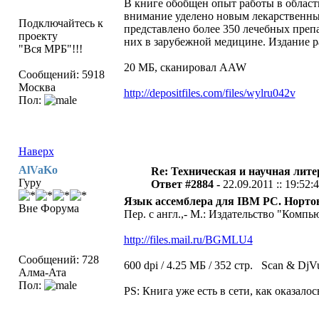
В книге обобщен опыт работы в област
внимание уделено новым лекарственным
Подключайтесь к
представлено более 350 лечебных преп
проекту
них в зарубежной медицине. Издание р
"Вся МРБ"!!!
20 МБ, сканировал AAW
Сообщений: 5918
Москва
http://depositfiles.com/files/wylru042v
Пол:
Наверх
AlVaKo
Re: Техническая и научная лите
Гуру
Ответ #2884 -
22.09.2011 :: 19:52:
Язык ассемблера для IBM PC. Нортон 
Вне Форума
Пер. с англ.,- М.: Издательство "Компь
http://files.mail.ru/BGMLU4
Сообщений: 728
600 dpi / 4.25 МБ / 352 стр. Scan & DjV
Алма-Ата
Пол:
PS: Книга уже есть в сети, как оказалос