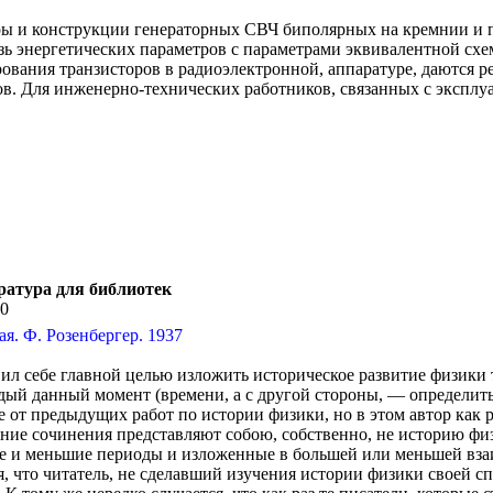
ы и конструкции генераторных СВЧ биполярных на кремнии и п
зь энергетических параметров с параметрами эквивалентной схе
вания транзисторов в радиоэлектронной, аппаратуре, даются 
в. Для инженерно-технических работников, связанных с эксплу
ратура для библиотек
10
я. Ф. Розенбергер. 1937
ил себе главной целью изложить историческое развитие физики 
ждый данный момент (времени, а с другой стороны, — определить
 от предыдущих работ по истории физики, но в этом автор как р
ежние сочинения представляют собою, собственно, не историю фи
е и меньшие периоды и изложенные в большей или меньшей вза
ся, что читатель, не сделавший изучения истории физики своей 