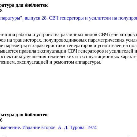
ратура для библиотек
18
аратуры", выпуск 28. СВЧ генераторы и усилители на полупров
инципа работы и устройства различных видов СВЧ генераторов и
оров на транзисторах, полупроводниковых параметрических усили
ые параметры и характеристики генераторов и усилителей на по
зываются правила эксплуатации СВЧ генераторов и усилителей 
ерспективы улучшения технических и эксплуатационных характ
лением, эксплуатацией и ремонтом аппаратуры.
ратура для библиотек
06
менение. Издание второе. А. Д. Турова. 1974