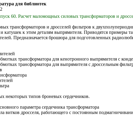
ратура для библиотек
52
пуск 60. Расчет маломощных силовых трансформаторов и дроссел
овых трансформаторов и дросселей фильтров к двухполупериодн
и катушек к этим деталям выпрямителя. Приводятся примеры та
телей. Предназначается брошюра для подготовленных радиолюб
мителей
обмотках трансформатора для кенотронного выпрямителя с кон
обмотках трансформатора для выпрямителя с дроссельным фильт
в
ансформатора
ителей
льтра
ых некоторых типов броневых сердечников.
сновного параметра сердечника трансформатора
сла витков дросселя, работающего с постоянным подмагничиван