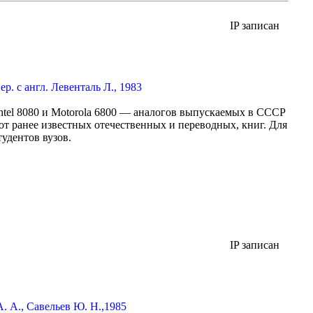
IP записан
. с англ. Левенталь Л., 1983
tel 8080 и Motorola 6800 — аналогов выпускаемых в СССР
 ранее известных отечественных и переводных, книг. Для
удентов вузов.
IP записан
 А., Савельев Ю. Н.,1985