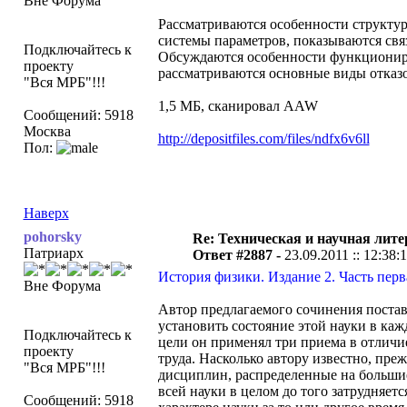
Вне Форума
Рассматриваются особенности структур
системы параметров, показываются свя
Подключайтесь к
Обсуждаются особенности функциониро
проекту
рассматриваются основные виды отказо
"Вся МРБ"!!!
1,5 МБ, сканировал AAW
Сообщений: 5918
Москва
http://depositfiles.com/files/ndfx6v6ll
Пол:
Наверх
pohorsky
Re: Техническая и научная лите
Патриарх
Ответ #2887 -
23.09.2011 :: 12:38:
История физики. Издание 2. Часть перва
Вне Форума
Автор предлагаемого сочинения постав
установить состояние этой науки в ка
Подключайтесь к
цели он применял три приема в отличие
проекту
труда. Насколько автору известно, пр
"Вся МРБ"!!!
дисциплин, распределенные на больши
всей науки в целом до того затрудняет
Сообщений: 5918