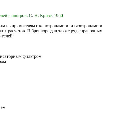
ей фильтров. С. Н. Кризе. 1950
ым выпрямителям с кенотронами или газотронами и
ких расчетов. В брошюре дан также ряд справочных
ителей.
денсаторным фильтром
ром
ием