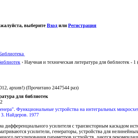
ожалуйста, выберите
Вход
или
Регистрация
Библиотека
библиотек
› Научная и техническая литература для библиотек - 1 
012, архив!) (Прочитано 2447544 раз)
ратура для библиотек
02
нера". Функциональные устройства на интегральных микросхема
. 3. Найдеров. 1977
а дифференциального усилителя с транзисторным каскадом исто
сматриваются усилители, генераторы, устройства для нелинейны
онного регулирования параметров устройств, даются рекоменда