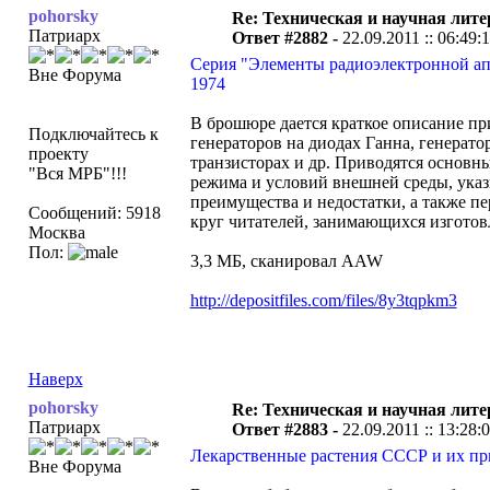
pohorsky
Re: Техническая и научная лите
Патриарх
Ответ #2882 -
22.09.2011 :: 06:49:
Серия "Элементы радиоэлектронной апп
Вне Форума
1974
В брошюре дается краткое описание пр
Подключайтесь к
генераторов на диодах Ганна, генерат
проекту
транзисторах и др. Приводятся основн
"Вся МРБ"!!!
режима и условий внешней среды, ука
преимущества и недостатки, а также п
Сообщений: 5918
круг читателей, занимающихся изготов
Москва
Пол:
3,3 МБ, сканировал AAW
http://depositfiles.com/files/8y3tqpkm3
Наверх
pohorsky
Re: Техническая и научная лите
Патриарх
Ответ #2883 -
22.09.2011 :: 13:28:
Лекарственные растения СССР и их при
Вне Форума