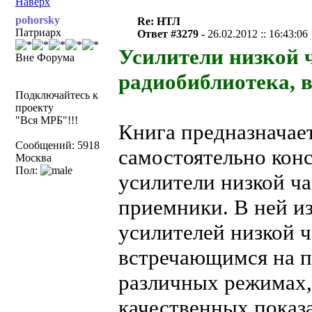
Наверх
pohorsky
Re: НТЛ
Патриарх
Ответ #3279 -
26.02.2012 :: 16:43:06
Усилители низкой 
Вне Форума
радиобиблиотека, в
Подключайтесь к
проекту
"Вся МРБ"!!!
Книга предназначае
Сообщений: 5918
самостоятельно ко
Москва
Пол:
усилители низкой ч
приемники. В ней и
усилителей низкой 
встречающимся на п
различных режимах,
качественных показа