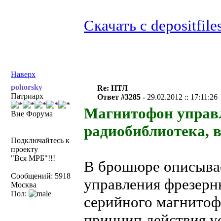
Скачать с depositfile
Наверх
pohorsky
Re: НТЛ
Патриарх
Ответ #3285 -
29.02.2012 :: 17:11:26
Магнитофон управл
Вне Форума
радиобиблиотека, в
Подключайтесь к
проекту
"Вся МРБ"!!!
В брошюре описывае
Сообщений: 5918
управления фрезерн
Москва
Пол:
серийного магнитоф
принцип действия у