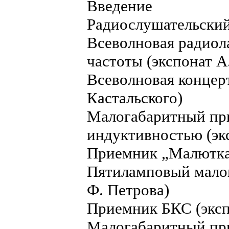
Введение
Радиослушательский
Всеволновая радиол
частоты (экспонат А
Всеволновая концерт
Кастальского)
Малогабаритный пр
индуктивностью (эк
Приемник „Малютка"
Пятиламповый малог
Ф. Петрова)
Приемник БКС (эксп
Малогабаритный при