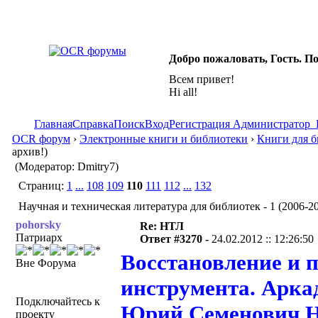
Добро пожаловать, Гость. П
Всем привет!
Hi all!
Главная
Справка
Поиск
Вход
Регистрация
Администратор
OCR форум
›
Электронные книги и библиотеки
›
Книги для б
архив!)
(Модератор: Dmitry7)
Страниц:
1
...
108
109
110
111
112
...
132
Научная и техническая литература для библиотек - 1 (2006-20
pohorsky
Re: НТЛ
Патриарх
Ответ #3270 -
24.02.2012 :: 12:26:50
Восстановление и 
Вне Форума
инструмента. Арка
Подключайтесь к
Юрий Семенович Н
проекту