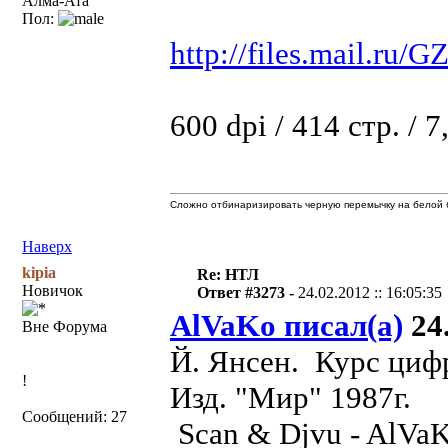
Алма-Ата
Пол:
http://files.mail.ru/
600 dpi / 414 стр. 
Сложно отбинаризировать черную перемычку на белой б
Наверх
kipia
Re: НТЛ
Новичок
Ответ #3273 -
24.02.2012 :: 16:05:35
AlVaKo писал(а)
24.
Вне Форума
Й. Янсен. Курс цифр
!
Изд. "Мир" 1987г.
Сообщений: 27
Scan & Djvu - AlVa