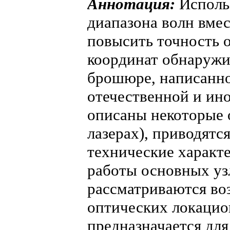
Аннотация:
Использ
диапазона волн вмес
повысить точность 
координат обнаружи
брошюре, написанно
отечественной и ин
описаны некоторые 
лазерах), приводятс
технические характ
работы основных уз
рассматриваются во
оптических локаци
предназначается дл