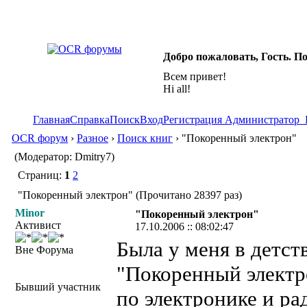
Добро пожаловать, Гость. П
Всем привет!
Hi all!
Главная
Справка
Поиск
Вход
Регистрация
Администратор
OCR форум
›
Разное
›
Поиск книг
› "Покоренный электрон"
(Модератор: Dmitry7)
Страниц:
1
2
"Покоренный электрон" (Прочитано 28397 раз)
Minor
"Покоренный электрон"
Активист
17.10.2006 :: 08:02:47
Была у меня в детств
Вне Форума
"Покоренный электро
Бывший участник
по электронике и ра