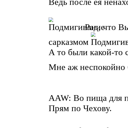
Ведь после ея ненах
Рад, что В
сарказмом
А то были какой-то 
Мне аж неспокойно
AAW: Во пища для п
Прям по Чехову.