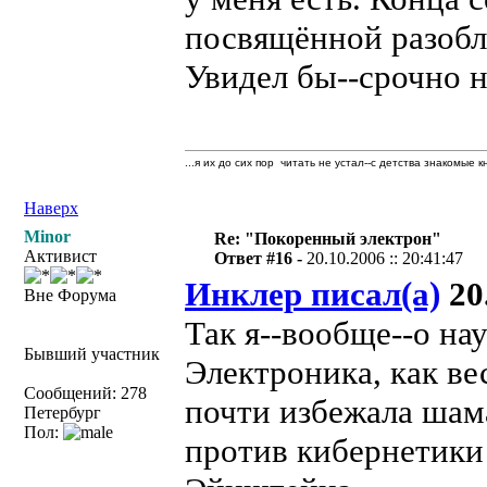
посвящённой разобл
Увидел бы--срочно н
...я их до сих пор читать не устал--с детства знакомые к
Наверх
Minor
Re: "Покоренный электрон"
Активист
Ответ #16 -
20.10.2006 :: 20:41:47
Инклер писал(а)
20.
Вне Форума
Так я--вообще--о на
Бывший участник
Электроника, как ве
Сообщений: 278
почти избежала шама
Петербург
Пол:
против кибернетики