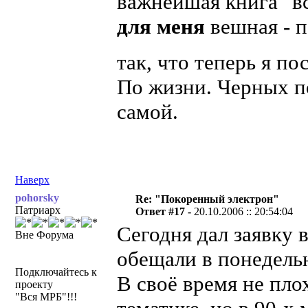
важнейшая книга "вс
для меня
вешная - п
так, что теперь я п
По жизни. Черных по
самой.
Наверх
pohorsky
Re: "Покоренный электрон"
Патриарх
Ответ #17 -
20.10.2006 :: 20:54:04
Сегодня дал заявку
Вне Форума
обещали в понедель
Подключайтесь к
В своё время не пло
проекту
"Вся МРБ"!!!