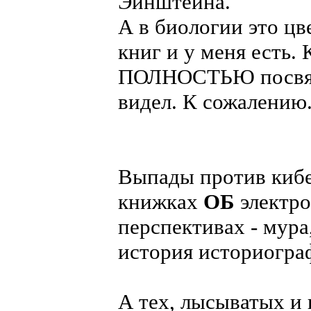
Эйнштейна.
А в биологии это цв
книг и у меня есть.
ПОЛНОСТЬЮ посвящ
видел. К сожалению.
Выпады против кибе
книжках
ОБ
электро
перспективах - мура,
история историограф
А тех, лысыватых и 