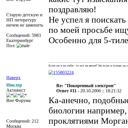
поздравляю!
Старую детскую и
Не успел я поискать
НП литературу
ничем не заменить
по моей просьбе ищу
Сообщений: 5983
Особенно для 5-тиле
Екатеринбург
Пол:
Если не я за себя - то кто за меня? Но если я только за
Наверх
Инклер
Re: "Покоренный электрон"
Активист
Ответ #11 -
20.10.2006 :: 18:21:32
Ка-анечно, подобны
Вне Форума
биологии например, 
проклятиями Морган
Сообщений: 212
Москва