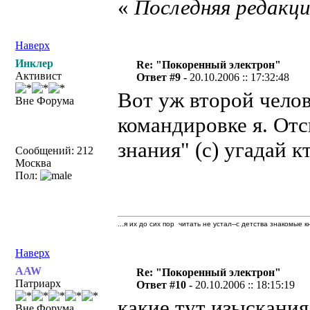
«
Последняя редакция
Наверх
Инклер
Re: "Покоренный электрон"
Активист
Ответ #9 -
20.10.2006 :: 17:32:48
Вот уж второй челов
Вне Форума
командировке я. Отс
знания" (с) угадай 
Сообщений: 212
Москва
Пол:
...я их до сих пор читать не устал--с детства знакомые к
Наверх
AAW
Re: "Покоренный электрон"
Патриарх
Ответ #10 -
20.10.2006 :: 18:15:19
какие тут изыскания.
Вне Форума