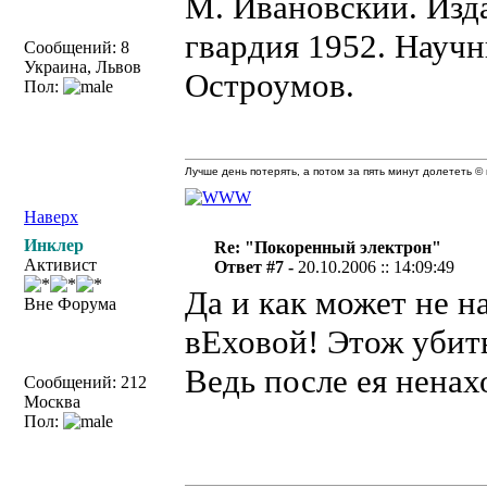
М. Ивановский. Из
гвардия 1952. Научн
Сообщений: 8
Украина, Львов
Остроумов.
Пол:
Лучше день потерять, а потом за пять минут долететь © 
Наверх
Инклер
Re: "Покоренный электрон"
Активист
Ответ #7 -
20.10.2006 :: 14:09:49
Да и как может не н
Вне Форума
вЕховой! Этож убить
Ведь после ея ненах
Сообщений: 212
Москва
Пол: