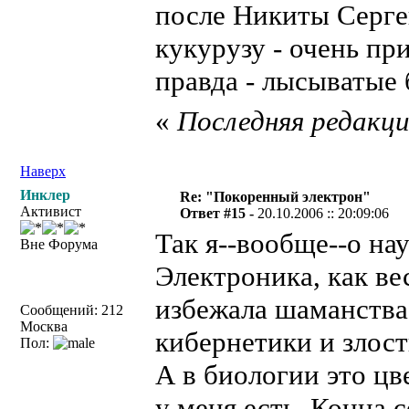
после Никиты Сергеи
кукурузу - очень пр
правда - лысыватые
«
Последняя редакция
Наверх
Инклер
Re: "Покоренный электрон"
Активист
Ответ #15 -
20.10.2006 :: 20:09:06
Так я--вообще--о на
Вне Форума
Электроника, как ве
избежала шаманства,
Сообщений: 212
Москва
кибернетики и злос
Пол:
А в биологии это цв
у меня есть. Конц