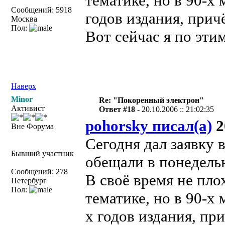
тематике, но в 90-х
Сообщений: 5918
годов издания, при
Москва
Пол:
Вот сейчас я по эт
Наверх
Minor
Re: "Покоренный электрон"
Активист
Ответ #18 -
20.10.2006 :: 21:02:35
pohorsky писал(а)
2
Вне Форума
Сегодня дал заявку
Бывший участник
обещали в понедель
Сообщений: 278
В своё время не пло
Петербург
Пол:
тематике, но в 90-х
х годов издания, п