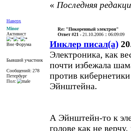
«
Последняя редакция
Наверх
Minor
Re: "Покоренный электрон"
Активист
Ответ #21 -
21.10.2006 :: 06:09:09
Инклер писал(а)
20.
Вне Форума
Электроника, как ве
Бывший участник
почти избежала шама
Сообщений: 278
против кибернетики
Петербург
Пол:
Эйнштейна.
А Эйнштейн-то к эл
голове как не верчу,