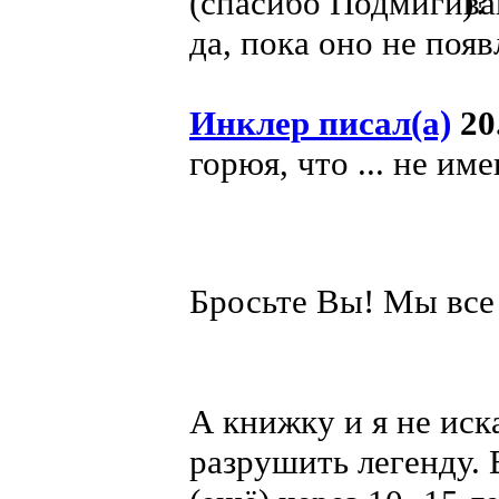
(спасибо
)?
да, пока оно не появ
Инклер писал(а)
20.
горюя, что ... не име
Бросьте Вы! Мы вс
А книжку и я не иск
разрушить легенду.