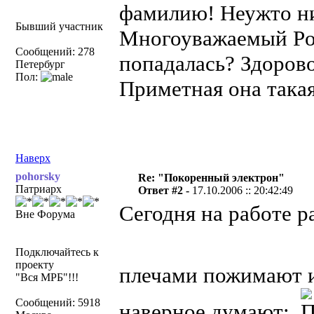
фамилию! Неужто ни
Бывший участник
Многоуважаемый Poh
Сообщений: 278
попадалась? Здорово
Петербург
Пол:
Приметная она такая,
Наверх
pohorsky
Re: "Покоренный электрон"
Патриарх
Ответ #2 -
17.10.2006 :: 20:42:49
Сегодня на работе р
Вне Форума
Подключайтесь к
проекту
плечами пожимают и
"Вся МРБ"!!!
Сообщений: 5918
наверное думают: