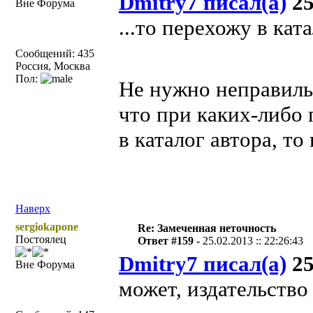
Dmitry7 писал(а)
25
Вне Форума
...то перехожу в ката
Сообщений: 435
Россия, Москва
Пол:
Не нужно неправиль
что при каких-либо
в каталог автора, т
Наверх
sergiokapone
Re: Замеченная неточность
Постоялец
Ответ #159 -
25.02.2013 :: 22:26:43
Dmitry7 писал(а)
25
Вне Форума
может, издательств