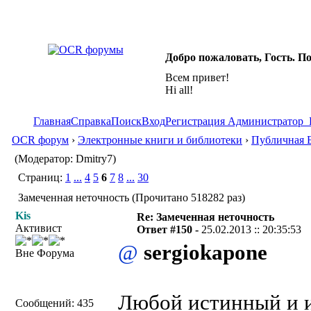
Добро пожаловать, Гость. П
Всем привет!
Hi all!
Главная
Справка
Поиск
Вход
Регистрация
Администратор
OCR форум
›
Электронные книги и библиотеки
›
Публичная 
(Модератор: Dmitry7)
Страниц:
1
...
4
5
6
7
8
...
30
Замеченная неточность (Прочитано 518282 раз)
Kis
Re: Замеченная неточность
Активист
Ответ #150 -
25.02.2013 :: 20:35:53
@
sergiokapone
Вне Форума
Любой истинный и и
Сообщений: 435