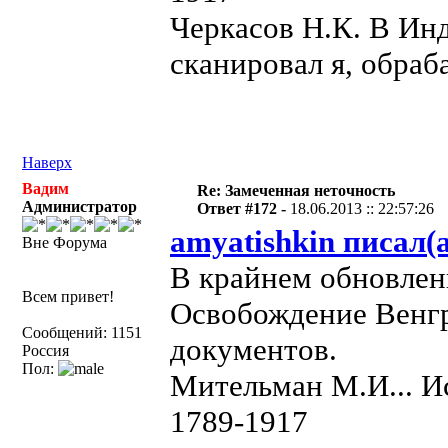
Черкасов Н.К. В Ин
сканировал я, обраб
Наверх
Вадим
Re: Замеченная неточность
Администратор
Ответ #172 -
18.06.2013 :: 22:57:26
amyatishkin писал(а
Вне Форума
В крайнем обновлен
Всем привет!
Освобождение Венгр
Сообщений: 1151
документов.
Россия
Пол:
Мительман М.И... И
1789-1917