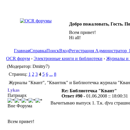
Добро пожаловать, Гость. П
Всем привет!
Hi all!
Главная
Справка
Поиск
Вход
Регистрация
Администратор
OCR форум
›
Электронные книги и библиотеки
›
Журналы и 
(Модератор: Dmitry7)
Страниц:
1
2
3
4
5
6
...
8
Журналы "Квант", "Квантик" и Библиотечка журнала "Квант
Lykas
Re: Библиотечка "Квант"
Патриарх
Ответ #90 -
01.06.2008 :: 18:00:31
Вычитываю выпуск 1. Т.к. djvu страшн
Вне Форума
Всем привет!