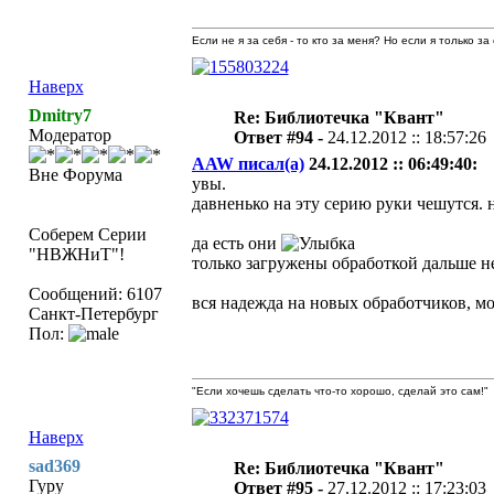
Если не я за себя - то кто за меня? Но если я только за
Наверх
Dmitry7
Re: Библиотечка "Квант"
Модератор
Ответ #94 -
24.12.2012 :: 18:57:26
AAW писал(а)
24.12.2012 :: 06:49:40:
Вне Форума
увы.
давненько на эту серию руки чешутся. 
Соберем Серии
да есть они
"НВЖНиТ"!
только загружены обработкой дальше не
Сообщений: 6107
вся надежда на новых обработчиков, мо
Санкт-Петербург
Пол:
"Если хочешь сделать что-то хорошо, сделай это сам!"
Наверх
sad369
Re: Библиотечка "Квант"
Гуру
Ответ #95 -
27.12.2012 :: 17:23:03