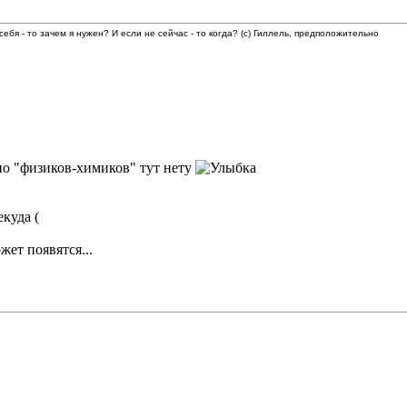
 себя - то зачем я нужен? И если не сейчас - то когда? (с) Гиллель, предположительно
но "физиков-химиков" тут нету
куда (
жет появятся...