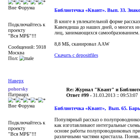
Вне Форума
Библиотечка «Квант». Вып. 33. Знако
В книге в увлекательной форме расска
Подключайтесь к
Кавендиша до наших дней, о многих ин
проекту
лиц, занимающихся самообразованием.
"Вся МРБ"!!!
8,8 МБ, сканировал AAW
Сообщений: 5918
Москва
Скачать с depositfiles
Пол:
Наверх
pohorsky
Re: Журнал "Квант" и Библиот
Патриарх
Ответ #99 -
31.03.2013 :: 09:53:07
Вне Форума
Библиотечка «Квант», Вып. 65. Барь
Популярный рассказ о полупроводников
Подключайтесь к
как изготавливают интегральные схемы
проекту
основе работы полупроводниковых приб
"Вся МРБ"!!!
различными частями кристалла. Поняв,