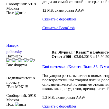
диода до самой сложной интегральной
Сообщений: 5918
Москва
12 МБ, сканировал AAW
Пол:
Скачать с depositfiles
Скачать с BornCash
Наверх
pohorsky
Re: Журнал "Квант" и Библиот
Патриарх
Ответ #100 -
03.04.2013 :: 15:50:5
Вне Форума
Библиотечка «Квант». Вып. 52. В мир
Популярно рассказывается о новых откр
Подключайтесь к
последовательным стадиям жизни (эвол
проекту
описанием живой истории ее открытия 
"Вся МРБ"!!!
школьников, студентов, преподавателей
Сообщений: 5918
5,2 МБ, сканировал AAW
Москва
Пол:
Скачать с depositfiles