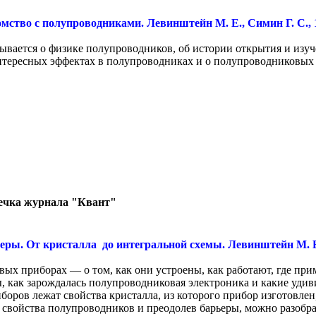
мство с полупроводниками. Левинштейн М. Е., Симин Г. С., 
зывается о физике полупроводников, об истории открытия и изу
тересных эффектах в полупроводниках и о полупроводниковых п
ечка журнала "Квант"
еры. От кристалла до интегральной схемы. Левинштейн М. Е.
ых приборах — о том, как они устроены, как работают, где п
, как зарождалась полупроводниковая электроника и какие удив
оров лежат свойства кристалла, из которого прибор изготовлен
 свойства полупроводников и преодолев барьеры, можно разобра