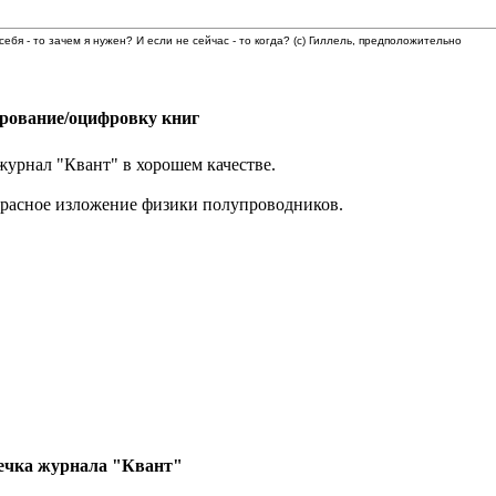
 себя - то зачем я нужен? И если не сейчас - то когда? (с) Гиллель, предположительно
ирование/оцифровку книг
журнал "Квант" в хорошем качестве.
красное изложение физики полупроводников.
ечка журнала "Квант"