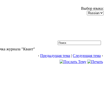
Выбор языка:
чка журнала "Квант"
‹
Предыдущая тема
|
Следующая тема
›