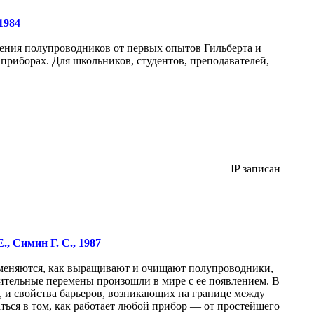
1984
чения полупроводников от первых опытов Гильберта и
риборах. Для школьников, студентов, преподавателей,
IP записан
, Симин Г. С., 1987
рименяются, как выращивают и очищают полупроводники,
ительные перемены произошли в мире с ее появлением. В
, и свойства барьеров, возникающих на границе между
ться в том, как работает любой прибор — от простейшего