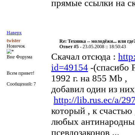
прямые ссылки на с
Наверх
twister
Re: Техника -- молодёжи... или где
Новичок
Ответ #5 -
23.05.2008 :: 18:50:43
Скачал отсюда :
http
Вне Форума
id=49154
-(спасибо P
Всем привет!
1992 г. на 855 Mb ,
Сообщений: 7
добавил один из них
http://lib.rus.ec/a/29
который , к счастью
любых антинародны
псевдозаконов ...