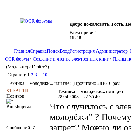
Добро пожаловать, Гость. П
Всем привет!
Hi all!
Главная
Справка
Поиск
Вход
Регистрация
Администратор
OCR форум
›
Создание и чтение электронных книг
›
Планы по
(Модератор: Dmitry7)
Страниц:
1
2
3
...
10
Техника -- молодёжи... или где? (Прочитано 281610 раз)
STEALTH
Техника -- молодёжи... или где?
Новичок
28.04.2008 :: 22:35:40
Что случилось с эл
Вне Форума
молодёжи" ? Почему
запрет? Можно ли оз
Сообщений: 7