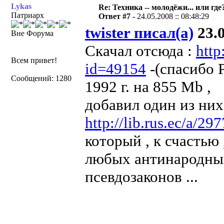
Lykas
Re: Техника -- молодёжи... или где
Патриарх
Ответ #7 -
24.05.2008 :: 08:48:29
twister писал(а)
23.0
Вне Форума
Скачал отсюда :
http
Всем привет!
id=49154
-(спасибо P
Сообщений: 1280
1992 г. на 855 Mb ,
добавил один из них
http://lib.rus.ec/a/29
который , к счастью
любых антинародны
псевдозаконов ...