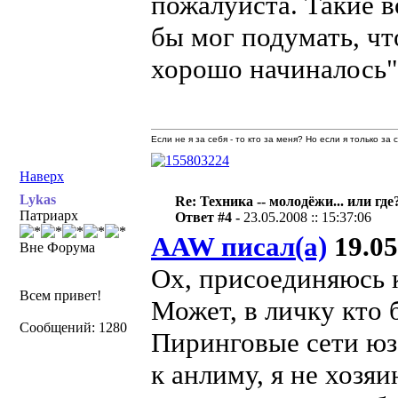
пожалуйста. Такие в
бы мог подумать, чт
хорошо начиналось" 
Если не я за себя - то кто за меня? Но если я только за
Наверх
Lykas
Re: Техника -- молодёжи... или где
Патриарх
Ответ #4 -
23.05.2008 :: 15:37:06
AAW писал(а)
19.05
Вне Форума
Ох, присоединяюсь к 
Всем привет!
Может, в личку кто
Сообщений: 1280
Пиринговые сети юза
к анлиму, я не хозяи