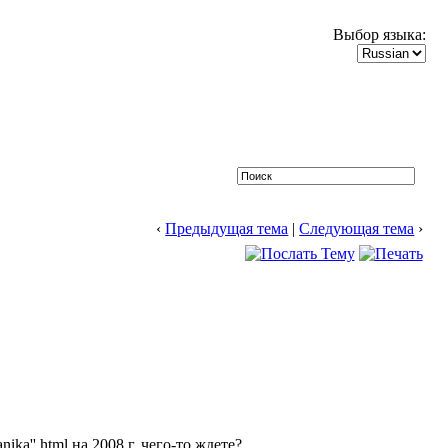
Выбор языка:
‹
Предыдущая тема
|
Следующая тема
›
nika''.html на 2008 г. чего-то ждете?