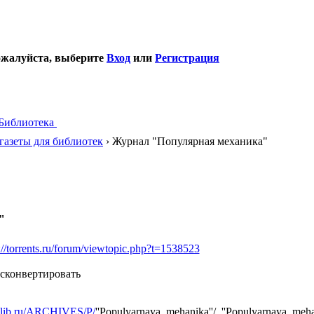
ожалуйста, выберите
Вход
или
Регистрация
Библиотека
газеты для библиотек
› Журнал "Популярная механика"
"
://torrents.ru/forum/viewtopic.php?t=1538523
 сконвертировать
l.lib.ru/ARCHIVES/P/
''Populyarnaya_mehanika''/_''Populyarnaya_meha