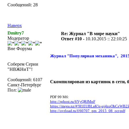
Сообщений: 28
Наверх
Dmitry7
Re: Журнал "В мире науки"
Модератор
Ответ #10 -
10.10.2015 :: 22:10:25
Вне Форума
Журнал "Популярная механика", 2015 
Соберем Серии
"НВЖНиТ"!
Сообщений: 6107
Скомпилирован из картинок в сети, 
Санкт-Петербург
Пол:
PDF 99 Мб:
http://rghost.ru/6YyQRfMnF
https://mega.nz/#!H1EUBLaK!q-uj4zoOhCeW
http://ovrload.ru/f/60707_pm_2015_08_ocr.pdf