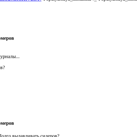
омеров
урналы...
ов?
омеров
 Долго вылавливать сидеров?