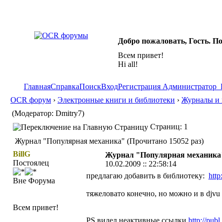
Добро пожаловать, Гость. П
Всем привет!
Hi all!
Главная
Справка
Поиск
Вход
Регистрация
Администратор
OCR форум
›
Электронные книги и библиотеки
›
Журналы и 
(Модератор: Dmitry7)
Страниц: 1
Журнал "Популярная механика" (Прочитано 15052 раз)
BillG
Журнал "Популярная механика
Постоялец
10.02.2009 :: 22:58:14
предлагаю добавить в библиотеку:
http
Вне Форума
тяжеловато конечно, но можно и в djvu
Всем привет!
PS видел неактивные ссылки
http://pub