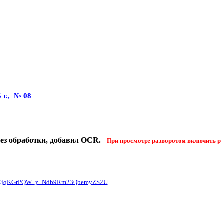
г., № 08
без обработки, добавил OCR.
При просмотре разворотом включить р
B2ZjqKGrPQW_y_Ndb9Rm23QbemyZS2U