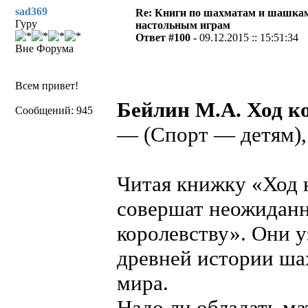
sad369
Re: Книги по шахматам и шашкам
Гуру
настольным играм
Ответ #100 -
09.12.2015 :: 15:51:34
Вне Форума
Всем привет!
Бейлин М.А. Ход к
Сообщений: 945
— (Спорт — детям), 
Читая книжку «Ход к
совершат неожидан
королевству». Они 
древней истории ша
мира.
Надо ли обладать м