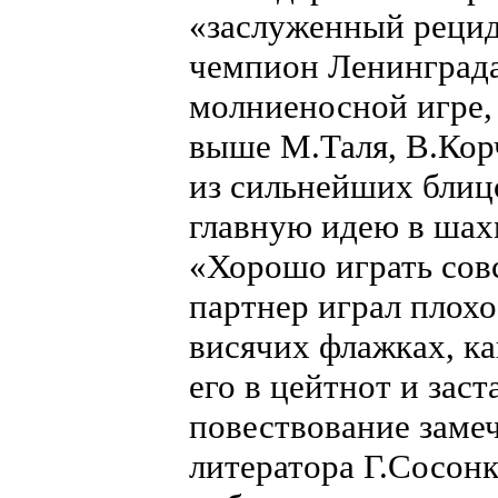
«заслуженный рецид
чемпион Ленинград
молниеносной игре, 
выше М.Таля, В.Кор
из сильнейших блиц
главную идею в шах
«Хорошо играть совс
партнер играл плохо!
висячих флажках, ка
его в цейтнот и зас
повествование заме
литератора Г.Сосонк