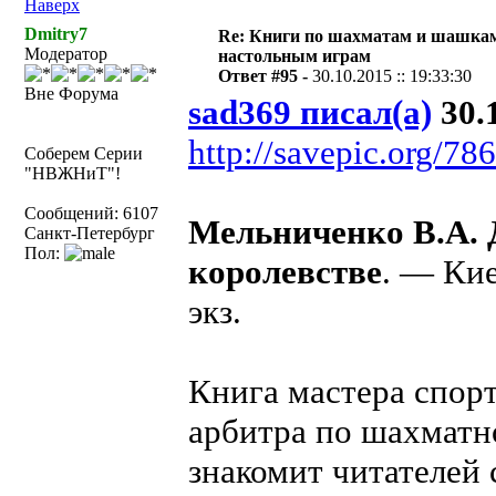
Наверх
Dmitry7
Re: Книги по шахматам и шашкам
Модератор
настольным играм
Ответ #95 -
30.10.2015 :: 19:33:30
Вне Форума
sad369 писал(а)
30.1
http://savepic.org/7
Соберем Серии
"НВЖНиТ"!
Сообщений: 6107
Мельниченко В.А. 
Санкт-Петербург
Пол:
королевстве
. — Кие
экз.
Книга мастера спор
арбитра по шахматн
знакомит читателей