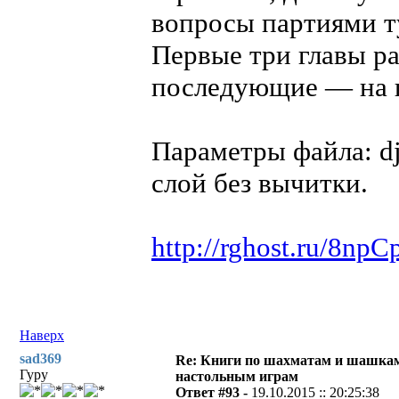
вопросы партиями т
Первые три главы ра
последующие — на ш
Параметры файла: dj
слой без вычитки.
http://rghost.ru/8np
Наверх
sad369
Re: Книги по шахматам и шашкам
Гуру
настольным играм
Ответ #93 -
19.10.2015 :: 20:25:38