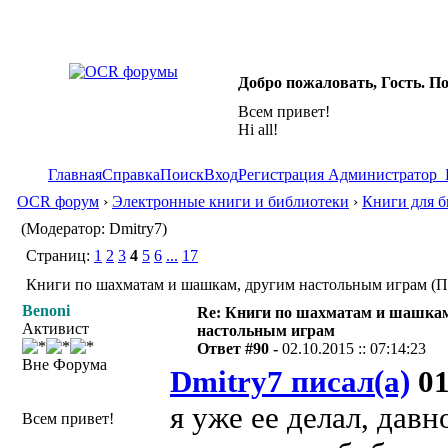
Добро пожаловать, Гость. П
Всем привет!
Hi all!
Главная
Справка
Поиск
Вход
Регистрация
Администратор
OCR форум
›
Электронные книги и библиотеки
›
Книги для б
(Модератор: Dmitry7)
Страниц:
1
2
3
4
5
6
...
17
Книги по шахматам и шашкам, другим настольным играм (Пр
Benoni
Re: Книги по шахматам и шашкам
Активист
настольным играм
Ответ #90 -
02.10.2015 :: 07:14:23
Вне Форума
Dmitry7 писал(а)
01
я уже ее делал, давн
Всем привет!