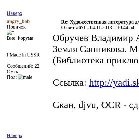
Наверх
angry_bob
Re: Художественная литература д
Новичок
Ответ #671 -
04.11.2013 :: 10:44:54
Обручев Владимир 
Вне Форума
Земля Санникова. М.,
I Made in USSR
(Библиотека приклю
Сообщений: 22
Омск
Пол:
Ссылка:
http://yad
Скан, djvu, OCR - с
Наверх