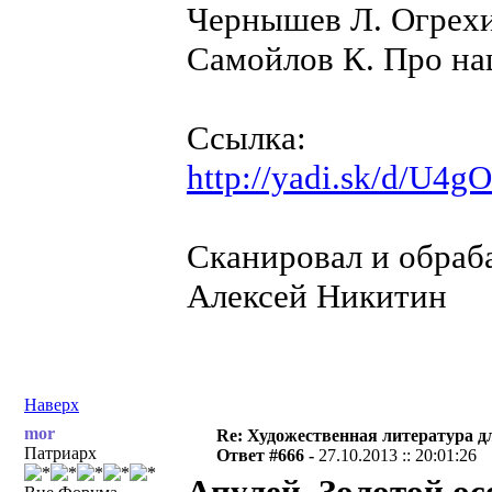
Чернышев Л. Огрехи.
Самойлов К. Про на
Ссылка:
http://yadi.sk/d/U4
Сканировал и обраба
Алексей Никитин
Наверх
mor
Re: Художественная литература д
Патриарх
Ответ #666 -
27.10.2013 :: 20:01:26
Апулей. Золотой осе