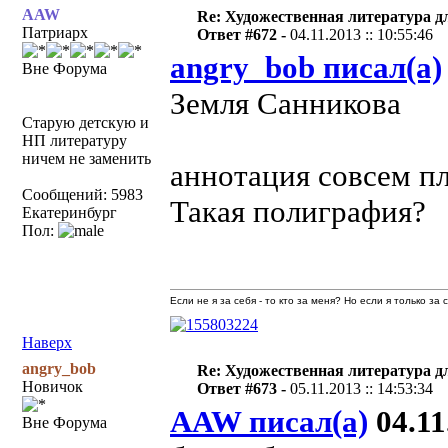
AAW
Re: Художественная литература д
Патриарх
Ответ #672 -
04.11.2013 :: 10:55:46
angry_bob писал(а)
Вне Форума
Земля Санникова
Старую детскую и
НП литературу
ничем не заменить
аннотация совсем пл
Сообщений: 5983
Такая полиграфия?
Екатеринбург
Пол:
Если не я за себя - то кто за меня? Но если я только за
Наверх
angry_bob
Re: Художественная литература д
Новичок
Ответ #673 -
05.11.2013 :: 14:53:34
AAW писал(а)
04.11
Вне Форума