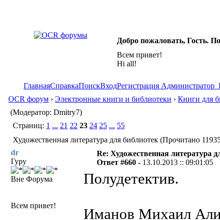
Добро пожаловать, Гость. П
Всем привет!
Hi all!
Главная
Справка
Поиск
Вход
Регистрация
Администратор
OCR форум
›
Электронные книги и библиотеки
›
Книги для б
(Модератор: Dmitry7)
Страниц:
1
...
21
22
23
24
25
...
55
Художественная литература для библиотек (Прочитано 11935
dr
Re: Художественная литература д
Гуру
Ответ #660 -
13.10.2013 :: 09:01:05
Полудетектив.
Вне Форума
Всем привет!
Иманов Михаил Али