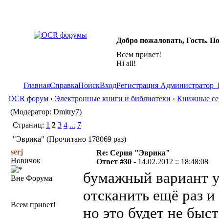
Добро пожаловать, Гость. П
Всем привет!
Hi all!
Главная
Справка
Поиск
Вход
Регистрация
Администратор
OCR форум
›
Электронные книги и библиотеки
›
Книжные се
(Модератор: Dmitry7)
Страниц:
1
2
3
4
...
7
"Эврика" (Прочитано 178069 раз)
serj
Re: Серия "Эврика"
Новичок
Ответ #30 -
14.02.2012 :: 18:48:08
бумажный вариант у
Вне Форума
отсканить ещё раз и
Всем привет!
но это будет не быс