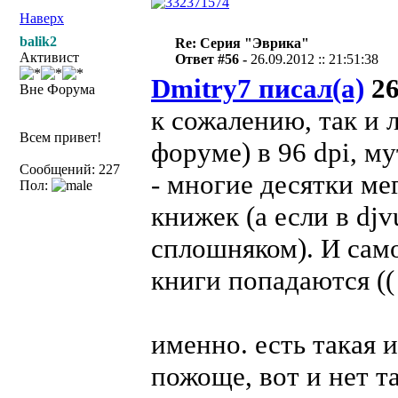
Наверх
balik2
Re: Серия "Эврика"
Активист
Ответ #56 -
26.09.2012 :: 21:51:38
Dmitry7 писал(а)
26
Вне Форума
к сожалению, так и л
Всем привет!
форуме) в 96 dpi, м
Сообщений: 227
- многие десятки ме
Пол:
книжек (а если в djv
сплошняком). И само
книги попадаются ((
именно. есть такая 
пожоще, вот и нет т