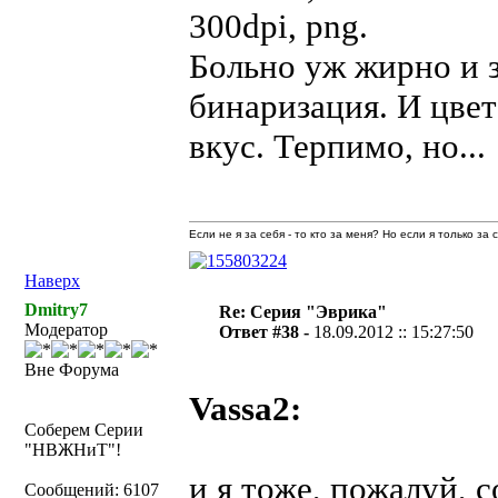
300dpi, png.
Больно уж жирно и з
бинаризация. И цвет
вкус. Терпимо, но...
Если не я за себя - то кто за меня? Но если я только за
Наверх
Dmitry7
Re: Серия "Эврика"
Модератор
Ответ #38 -
18.09.2012 :: 15:27:50
Вне Форума
Vassa2:
Соберем Серии
"НВЖНиТ"!
и я тоже, пожалуй,
Сообщений: 6107