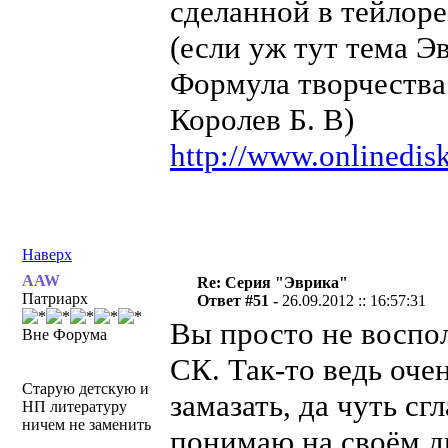
сделанной в тейлоре
(если уж тут тема Э
Формула творчества.
Королев Б. В)
http://www.onlinedisk
Наверх
AAW
Re: Серия "Эврика"
Патриарх
Ответ #51 -
26.09.2012 :: 16:57:31
Вы просто не воспо
Вне Форума
СК. Так-то ведь оче
Старую детскую и
замазать, да чуть сг
НП литературу
ничем не заменить
понимаю на своём д