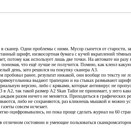
 в сканер. Одни проблемы с ними. Мусор сыпется от старости, з
танный шрифт, низкосортная бумага с кучей вкраплений тёмных 
вает, потому как использует лишь две точки. На автомате ни разу
 понимая, что ещё лучше не получится. Помню, как клеил какую
елый день, зато решился на покупку сканера А3.
пробовал ранее, результат никакой, они вообще по тексту не л
о прямоугольника выдают трапецию и на стыках размывают шрифт
 триальную версию, либо с кряками, которые антивирус не пропуск
 в А2, так такой размер А2 Skan Tailor не принимает, у него ка
аждым разом ничего не меняется. Приходиться в графических реда
ваются, либо не сохраняются, раз кликнешь мышкой и можно усп
газеты совсем исчезает.
легко оцифровывались, но пока проще сделать журнал на 60 стран
в отличном состоянии и умеющие пользоваться сканкромсатором