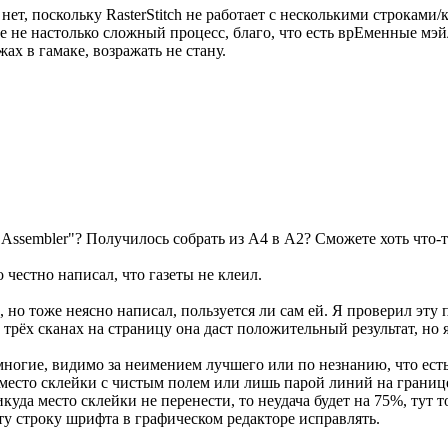
 нет, поскольку RasterStitch не работает с несколькими строкам
 не настолько сложный процесс, благо, что есть врЕменные мэй
жах в гамаке, возражать не стану.
 Assembler"? Получилось собрать из А4 в А2? Сможете хоть что-
 честно написал, что газеты не клеил.
, но тоже неясно написал, пользуется ли сам ей. Я проверил эту
трёх сканах на страницу она даст положительный результат, но 
многие, видимо за неимением лучшего или по незнанию, что есть 
ь место склейки с чистым полем или лишь парой линий на границе 
уда место склейки не перенести, то неудача будет на 75%, тут 
ту строку шрифта в графическом редакторе исправлять.