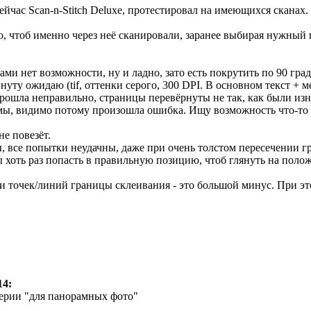
ейчас Scan-n-Stitch Deluxe, протестировал на имеющихся сканах.
то, чтоб именно через неё сканировали, заранее выбирая нужный 
ами нет возможности, ну и ладно, зато есть покрутить по 90 гра
инуту ожидаю (tif, оттенки серого, 300 DPI. В основном текст +
рошла неправильно, страницы перевёрнуты не так, как были изн
мы, видимо потому произошла ошибка. Ищу возможность что-то 
не повезёт.
, все попытки неудачны, даже при очень толстом пересечении г
 хоть раз попасть в правильную позицию, чтоб глянуть на полож
 точек/линий границы склеивания - это большой минус. При этом
14:
 серии "для панорамных фото"