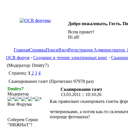
Добро пожаловать, Гость. П
Всем привет!
Hi all!
Главная
Справка
Поиск
Вход
Регистрация
Администратор
OCR форум
›
Создание и чтение электронных книг
›
Сканиро
(Модератор: Dmitry7)
Страниц:
1
2
3
4
Сканирование газет (Прочитано 97978 раз)
Dmitry7
Сканирование газет
Модератор
13.03.2011 :: 10:10:26
Как правильно сканировать газеты фор
Вне Форума
четверинками, а потом как-то склеиват
попроще фотошопа?
Соберем Серии
"НВЖНиТ"!