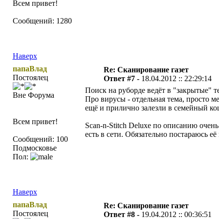
Всем привет!
Сообщений: 1280
Наверх
папаВлад
Re: Сканирование газет
Постоялец
Ответ #7 -
18.04.2012 :: 22:29:14
Поиск на руборде ведёт в "закрытые" те
Вне Форума
Про вирусы - отдельная тема, просто м
ещё и прилично залезли в семейный кош
Всем привет!
Scan-n-Stitch Deluxe по описанию очен
есть в сети. Обязательно постараюсь е
Сообщений: 100
Подмосковье
Пол:
Наверх
папаВлад
Re: Сканирование газет
Постоялец
Ответ #8 -
19.04.2012 :: 00:36:51