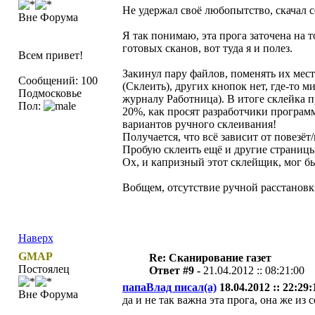
Не удержал своё любопытство, скачал с
Вне Форума
Я так понимаю, эта прога заточена на 
готовых сканов, вот туда я и полез.
Всем привет!
Закинул пару файлов, поменять их мест
Сообщений: 100
(Склеить), других кнопок нет, где-то м
Подмосковье
журналу Работница). В итоге склейка п
Пол:
20%, как просят разработчики програм
вариантов ручного склеивания!
Получается, что всё зависит от повезёт/
Пробую склеить ещё и другие страницы
Ох, и капризный этот склейщик, мог бы
Вобщем, отсутствие ручной расстановки
Наверх
GMAP
Re: Сканирование газет
Постоялец
Ответ #9 -
21.04.2012 :: 08:21:00
папаВлад писал(а)
18.04.2012 :: 22:29:
Вне Форума
да и не так важна эта прога, она же из