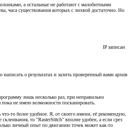
и/колонками, а остальные не работают с малобитными
лы, часа существования которых с лихвой достаточно. Но
IP записан
то написать о результатах и залить проверенный вами архив
 программу лишь несколько раз, при неправильно
я пока не имею возможности посканировать.
что-то более удобное. Я, от своего имени, её рекомендую,
склеивания, то "RasterStitch" вполне удобен, а если срез
только личный опыт по двиганию точек может как-то