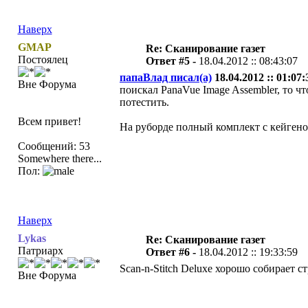
Наверх
GMAP
Re: Сканирование газет
Постоялец
Ответ #5 -
18.04.2012 :: 08:43:07
папаВлад писал(а)
18.04.2012 :: 01:07:
Вне Форума
поискал PanaVue Image Assembler, то чт
потестить.
Всем привет!
На руборде полный комплект с кейгеном
Сообщений: 53
Somewhere there...
Пол:
Наверх
Lykas
Re: Сканирование газет
Патриарх
Ответ #6 -
18.04.2012 :: 19:33:59
Scan-n-Stitch Deluxe хорошо собирает с
Вне Форума