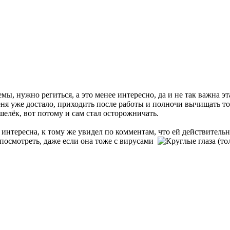
мы, нужно региться, а это менее интересно, да и не так важна э
еня уже достало, приходить после работы и полночи вычищать то,
елёк, вот потому и сам стал осторожничать.
ь интересна, к тому же увидел по комментам, что ей действитель
ё посмотреть, даже если она тоже с вирусами
(тол