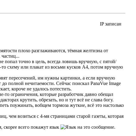
IP записан
амятости плохо разглаживаются, тёмная желтизна от
частиц...
 не попал точно в цель, всегда ловишь вручную, с пятой/
-то схему или плакат из восьми кусков А4, потом вручную
овят пересечений, им нужны картинки, а если вручную
 до полной нечитаемости. Сейчас поискал PanaVue Image
ает, короче не удалось потестить.
кие-то ограничения, которые разработчик давно обещал
кторах крутить, обрезать, но и тут всё не слава богу.
еть поужинать, вобщем тормоза жуткие, всё это настолько
иц, чем возиться с 4-мя страницами старой газеты, которая
, скорее всего покажут язык
на это сообщение.