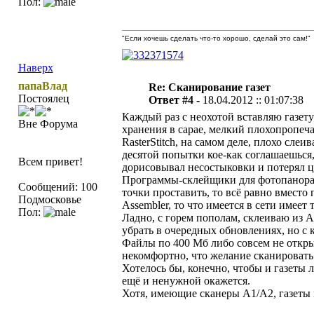
Пол:
"Если хочешь сделать что-то хорошо, сделай это сам!"
Наверх
папаВлад
Re: Сканирование газет
Постоялец
Ответ #4 -
18.04.2012 :: 01:07:38
Каждый раз с неохотой вставляю газету
Вне Форума
хранения в сарае, мелкий плохопропеча
RasterStitch, на самом деле, плохо слеи
десятой попытки кое-как соглашаешься,
Всем привет!
дорисовывал несостыковки и потерял ц
Программы-склейщики для фотопанорам 
Сообщений: 100
точки проставить, то всё равно вмест
Подмосковье
Assembler, то что имеется в сети имеет
Пол:
Ладно, с горем пополам, склеиваю из А3
убрать в очередных обновлениях, но с к
Файлы по 400 Мб либо совсем не откры
некомфортно, что желание сканировать 
Хотелось бы, конечно, чтобы и газеты 
ещё и ненужной окажется.
Хотя, имеющие сканеры А1/А2, газеты 