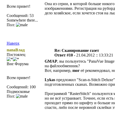
Она из серии, в которой больше никого
Всем привет!
изображениями. Регистрация на руборде
дело хозяйское, если хочется стоя на лы
Сообщений: 53
Somewhere there...
Пол:
Наверх
папаВлад
Re: Сканирование газет
Постоялец
Ответ #10 -
21.04.2012 :: 13:33:21
GMAP
, вы пользуетесь "PanaVue Image
Вне Форума
на файлообменник?
Вот, например,
mor
её рекомендовал, но
Всем привет!
Lykas
предложил "Scan-n-Stitch Deluxe"
подготовленных сканах. Возможно при 
Сообщений: 100
Подмосковье
Программой "RasterStitch" пользуются 
Пол:
но не всё устраивает. Точнее, если ест
проходит прямо по шрифту и больше ник
спасти, либо после неровной склейки э