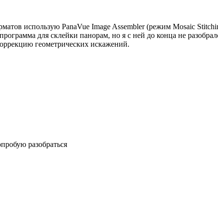
рматов использую PanaVue Image Assembler (режим Mosaic Stitchi
ограмма для склейки панорам, но я с ней до конца не разобрался
коррекцию геометрических искажений.
попробую разобраться