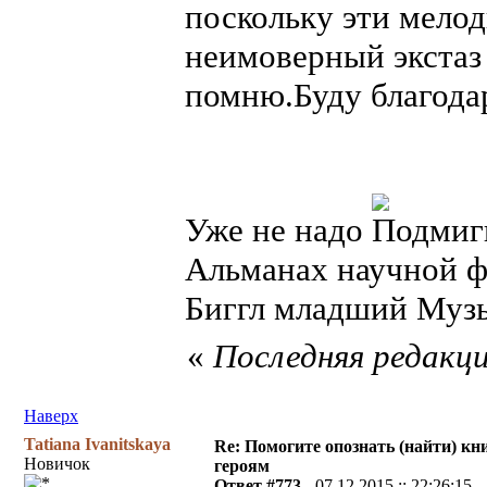
поскольку эти мелод
неимоверный экстаз 
помню.Буду благода
Уже не надо
Альманах научной ф
Биггл младший Муз
«
Последняя редакци
Наверх
Tatiana Ivanitskaya
Re: Помогите опознать (найти) кни
Новичок
героям
Ответ #773 -
07.12.2015 :: 22:26:15