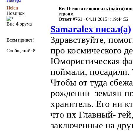
Наверх
Helen
Re: Помогите опознать (найти) кни
Новичок
героям
Ответ #761 -
04.11.2015 :: 19:44:52
Вне Форума
Samaralex писал(а)
Здравствуйте, помог
Всем привет!
про космического де
Сообщений: 8
Юмористическая фан
поймали, посадили. 
Чтобы от туда сбежа
рождении землян по
хранитель. Его ни кт
что их Главный- гей
заключенные на дру