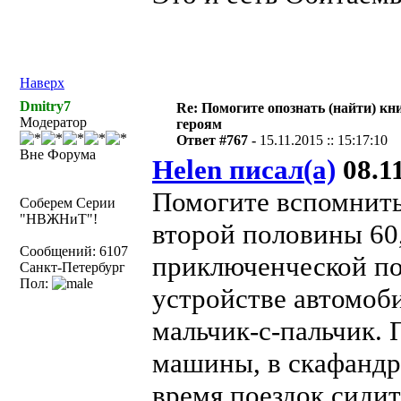
Наверх
Dmitry7
Re: Помогите опознать (найти) кни
Модератор
героям
Ответ #767 -
15.11.2015 :: 15:17:10
Вне Форума
Helen писал(а)
08.11
Помогите вспомнить
Соберем Серии
"НВЖНиТ"!
второй половины 60,
Сообщений: 6107
приключенческой по
Санкт-Петербург
Пол:
устройстве автомоби
мальчик-с-пальчик.
машины, в скафандре
время поездок сиди