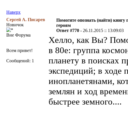
Наверх
Сергей А. Писарев
Помогите опознать (найти) книгу 
Новичок
героям
Ответ #770 -
26.11.2015 :: 13:09:03
Вне Форума
Хелло, как Вы? Помо
в 80е: группа космо
Всем привет!
планету в поисках 
Сообщений: 1
экспедиций; в ходе
инопланетянами, ко
землян и ход времен
быстрее земного....