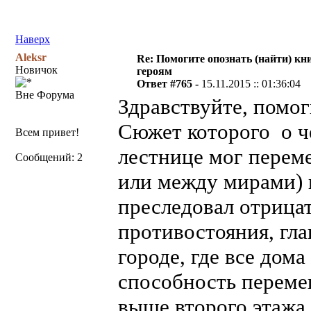
Наверх
Aleksr
Re: Помогите опознать (найти) кни
Новичок
героям
Ответ #765 -
15.11.2015 :: 01:36:04
Вне Форума
Здравствуйте, помог
Сюжет которого о ч
Всем привет!
лестнице мог перем
Сообщений: 2
или между мирами) и
преследовал отрицат
противостояния, гла
городе, где все дома
способность переме
выше второго этажа.