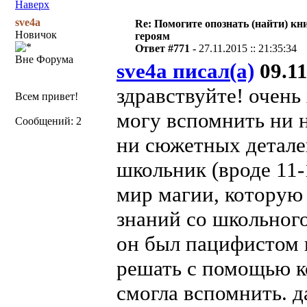
Наверх
sve4a
Re: Помогите опознать (найти) кни
Новичок
героям
Ответ #771 -
27.11.2015 :: 21:35:34
Вне Форума
sve4a писал(а)
09.11
здравствуйте! очень
Всем привет!
могу вспомнить ни н
Сообщений: 2
ни сюжетных деталей
школьник (вроде 11-1
мир магии, которую
знаний со школьного
он был пацифистом 
решать с помощью ко
смогла вспомнить. д