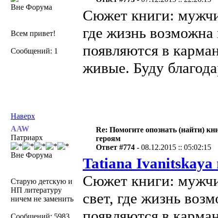
Вне Форума
Сюжет книги: мужчин
где жизнь возможна
Всем привет!
появляются в карман
Сообщений: 1
живые. Буду благода
Наверх
AAW
Re: Помогите опознать (найти) кни
Патриарх
героям
Ответ #774 -
08.12.2015 :: 05:02:15
Вне Форума
Tatiana Ivanitskaya
Сюжет книги: мужчи
Старую детскую и
НП литературу
свет, где жизнь воз
ничем не заменить
появляются в карман
Сообщений: 5983