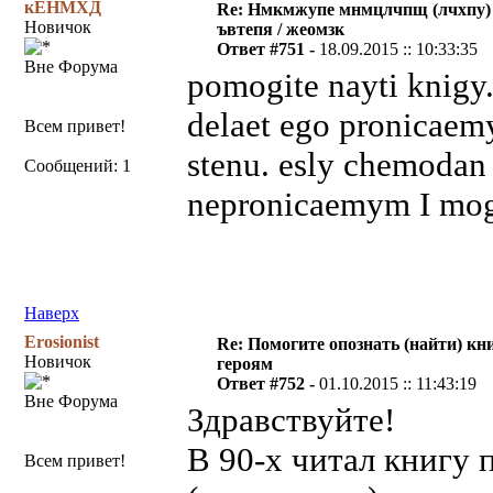
кЕНМХД
Re: Нмкмжупе мнмцлчпщ (лчхпу)
Новичок
ъвтепя / жеомзк
Ответ #751 -
18.09.2015 :: 10:33:35
Вне Форума
pomogite nayti knigy
delaet ego pronicaem
Всем привет!
stenu. esly chemodan 
Сообщений: 1
nepronicaemym I mog
Наверх
Erosionist
Re: Помогите опознать (найти) кни
Новичок
героям
Ответ #752 -
01.10.2015 :: 11:43:19
Вне Форума
Здравствуйте!
В 90-х читал книгу
Всем привет!