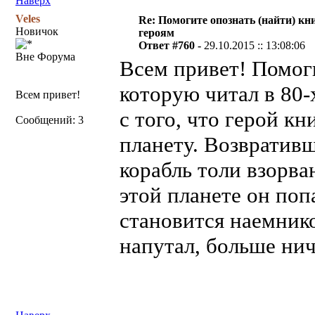
Наверх
Veles
Re: Помогите опознать (найти) кни
Новичок
героям
Ответ #760 -
29.10.2015 :: 13:08:06
Вне Форума
Всем привет! Помог
которую читал в 80-
Всем привет!
с того, что герой кн
Сообщений: 3
планету. Возвративш
корабль толи взорва
этой планете он поп
становится наемнико
напутал, больше нич