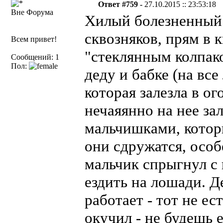
Ответ #759 -
27.10.2015 :: 23:53:18
Вне Форума
Хилый болезненный 
сквозняков, прям в 
Всем привет!
"стеклянным колпако
Сообщений: 1
Пол:
деду и бабке (на все
которая залезла в ог
нечаяянно на нее за
мальчишками, которы
они сдружатся, особ
мальчик спрыгнул с 
ездить на лошади. Д
работает - тот не е
окучил - не будешь е