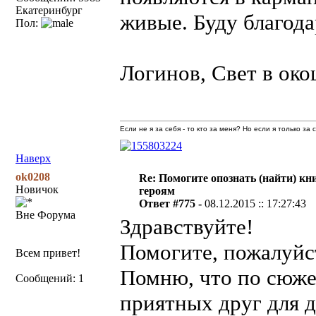
Екатеринбург
живые. Буду благода
Пол:
Логинов, Свет в ок
Если не я за себя - то кто за меня? Но если я только за
Наверх
ok0208
Re: Помогите опознать (найти) кни
Новичок
героям
Ответ #775 -
08.12.2015 :: 17:27:43
Вне Форума
Здравствуйте!
Помогите, пожалуйс
Всем привет!
Помню, что по сюже
Сообщений: 1
приятных друг для д