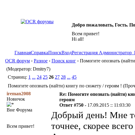
Добро пожаловать, Гость. П
Всем привет!
Hi all!
Главная
Справка
Поиск
Вход
Регистрация
Администратор
OCR форум
›
Разное
›
Поиск книг
› Помогите опознать (найти)
(Модератор: Dmitry7)
Страниц:
1
...
24
25
26
27
28
...
45
Помогите опознать (найти) книгу по сюжету / героям ! (Проч
ireman2008
Re: Помогите опознать (найти) кни
Новичок
героям
Ответ #750 -
17.09.2015 :: 11:03:30
Вне Форума
Добрый день! Мне т
точнее, скорее всег
Всем привет!