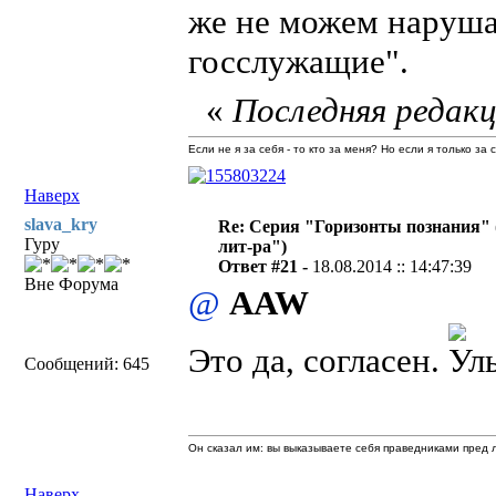
же не можем наруша
госслужащие".
«
Последняя редакц
Если не я за себя - то кто за меня? Но если я только за
Наверх
slava_kry
Re: Серия "Горизонты познания" 
Гуру
лит-ра")
Ответ #21 -
18.08.2014 :: 14:47:39
Вне Форума
@
AAW
Это да, согласен.
Сообщений: 645
Он сказал им: вы выказываете себя праведниками пред л
Наверх