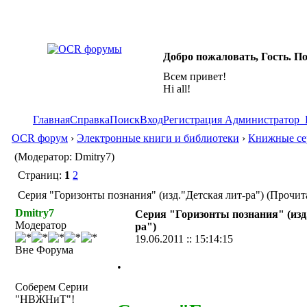
Добро пожаловать, Гость. П
Всем привет!
Hi all!
Главная
Справка
Поиск
Вход
Регистрация
Администратор
OCR форум
›
Электронные книги и библиотеки
›
Книжные се
(Модератор: Dmitry7)
Страниц:
1
2
Серия "Горизонты познания" (изд."Детская лит-ра") (Прочит
Dmitry7
Серия "Горизонты познания" (изд
Модератор
ра")
19.06.2011 :: 15:14:15
Вне Форума
.
Соберем Серии
"НВЖНиТ"!