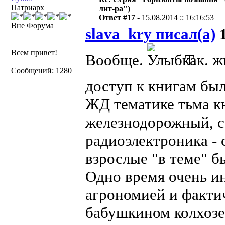
Патриарх
лит-ра")
Ответ #17 -
15.08.2014 :: 16:16:53
Вне Форума
slava_kry писал(а)
1
Всем привет!
Вообще.
Т.к. ж
Сообщений: 1280
доступ к книгам бы
ЖД тематике тьма кн
железнодорожный, с
радиоэлектроника - 
взрослые "в теме" б
Одно время очень и
агрономией и фактич
бабушкином колхозе