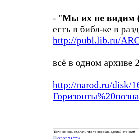
- "
Мы их не видим
есть в библ-ке в раз
http://publ.lib.ru/
всё в одном архиве 
http://narod.ru/disk
Горизонты%20познан
"Если хочешь сделать что-то хорошо, сделай это сам!"