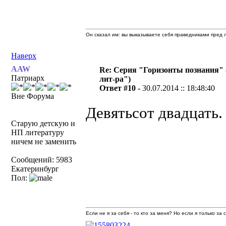
Он сказал им: вы выказываете себя праведниками пред л
Наверх
AAW
Re: Серия "Горизонты познания" 
Патриарх
лит-ра")
Ответ #10 -
30.07.2014 :: 18:48:40
Вне Форума
Девятьсот двадцать.
Старую детскую и
НП литературу
ничем не заменить
Сообщений: 5983
Екатеринбург
Пол:
Если не я за себя - то кто за меня? Но если я только за