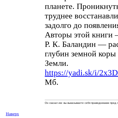
планете. Проникнуть
труднее восстанавл
задолго до появлени
Авторы этой книги —
Р. К. Баландин — р
глубин земной коры
Земли.
https://yadi.sk/i/2
Мб.
Он сказал им: вы выказываете себя праведниками пред л
Наверх