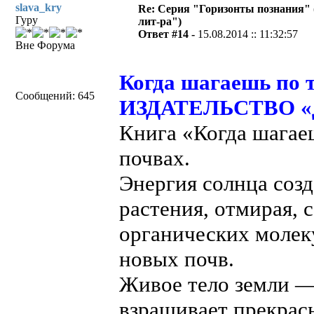
slava_kry
Re: Серия "Горизонты познания" 
Гуру
лит-ра")
Ответ #14 -
15.08.2014 :: 11:32:57
Вне Форума
Когда шагаешь по т
Сообщений: 645
ИЗДАТЕЛЬСТВО «Д
Книга «Когда шагаеш
почвах.
Энергия солнца созд
растения, отмирая,
органических молек
новых почв.
Живое тело земли —
взращивает прекрасн