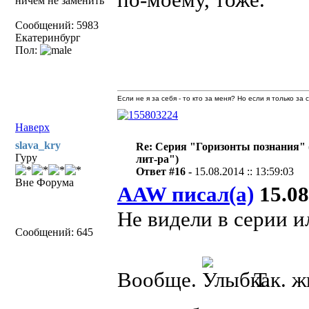
ничем не заменить
Сообщений: 5983
Екатеринбург
Пол:
Если не я за себя - то кто за меня? Но если я только за
Наверх
slava_kry
Re: Серия "Горизонты познания" 
Гуру
лит-ра")
Ответ #16 -
15.08.2014 :: 13:59:03
Вне Форума
AAW писал(а)
15.08
Не видели в серии 
Сообщений: 645
Вообще.
Т.к. ж