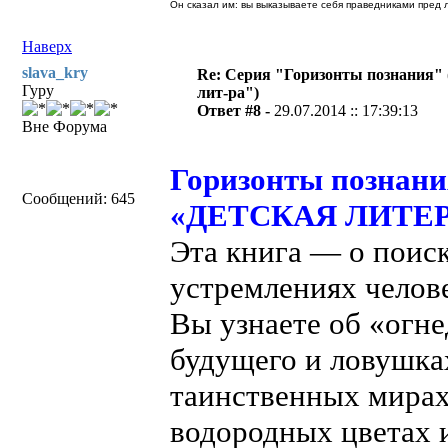
Он сказал им: вы выказываете себя праведниками пред л
Наверх
slava_kry
Re: Серия "Горизонты познания" 
Гуру
лит-ра")
Ответ #8 -
29.07.2014 :: 17:39:13
Вне Форума
Горизонты познан
Сообщений: 645
«ДЕТСКАЯ ЛИТЕРАТ
Эта книга — о поиск
устремлениях челов
Вы узнаете об «огн
будущего и ловушках
таинственных мирах
водородных цветах 