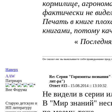
кормилице, агронома
фактически не видел
Печать в книге пло
книгами, потому кач
«
Последняя
Он сказал им: вы выказываете себя праведниками пред л
Наверх
AAW
Re: Серия "Горизонты познания" 
Патриарх
лит-ра")
Ответ #15 -
15.08.2014 :: 13:10:32
Вне Форума
Не видели в серии 
В "Мир знаний" неск
Старую детскую и
НП литературу
по-моему, тоже.