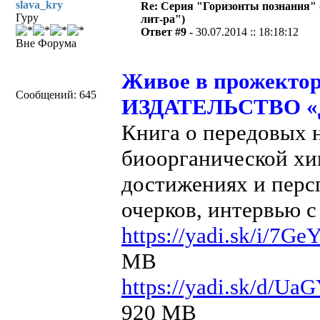
slava_kry
Re: Серия "Горизонты познания" 
Гуру
лит-ра")
Ответ #9 -
30.07.2014 :: 18:18:12
Вне Форума
Живое в прожектор
Сообщений: 645
ИЗДАТЕЛЬСТВО «Д
Книга о передовых 
биоорганической хи
достижениях и персп
очерков, интервью 
https://yadi.sk/i/7
MB
https://yadi.sk/d/
920 MB