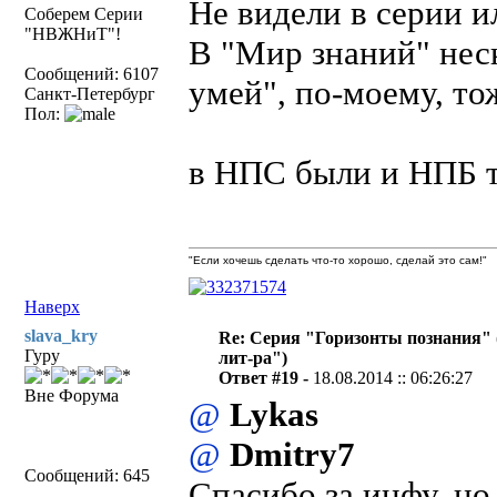
Не видели в серии 
Соберем Серии
"НВЖНиТ"!
В "Мир знаний" неск
Сообщений: 6107
умей", по-моему, то
Санкт-Петербург
Пол:
в НПС были и НПБ 
"Если хочешь сделать что-то хорошо, сделай это сам!"
Наверх
slava_kry
Re: Серия "Горизонты познания" 
Гуру
лит-ра")
Ответ #19 -
18.08.2014 :: 06:26:27
Вне Форума
@
Lykas
@
Dmitry7
Сообщений: 645
Спасибо за инфу, но