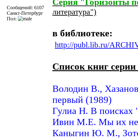
Серия "Горизонты п
Сообщений: 6107
литература")
Санкт-Петербург
Пол:
в библиотеке:
http://publ.lib.ru/ARCHIV
Cписок книг серии
Володин В., Хазанов
первый (1989)
Гулиа Н. В поисках 
Ивин М.Е. Мы их не
Каныгин Ю. М., Зото