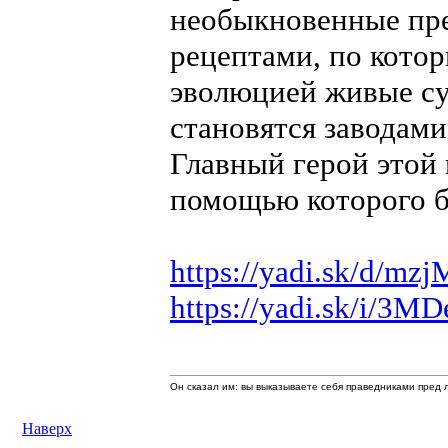
необыкновенные пре
рецептами, по кото
эволюцией живые сущ
становятся заводам
Главный герой этой 
помощью которого б
https://yadi.sk/d/
https://yadi.sk/i/3
Он сказал им: вы выказываете себя праведниками пред л
Наверх