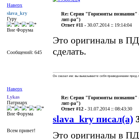
Наверх
slava_kry
Re: Серия "Горизонты познания" 
Гуру
лит-ра")
Ответ #11 -
30.07.2014 :: 19:14:04
Вне Форума
Это оригиналы в П
сделать.
Сообщений: 645
Он сказал им: вы выказываете себя праведниками пред л
Наверх
Lykas
Re: Серия "Горизонты познания" 
Патриарх
лит-ра")
Ответ #12 -
31.07.2014 :: 08:43:30
Вне Форума
slava_kry писал(а)
3
Всем привет!
Это оригиналы в П