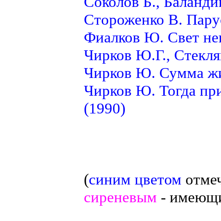
Соколов Б., Баланди
Стороженко В. Парус
Фиалков Ю. Свет нев
Чирков Ю.Г., Стекля
Чирков Ю. Сумма жи
Чирков Ю. Тогда пр
(1990)
(
синим цветом
отмеч
сиреневым
- имеющи