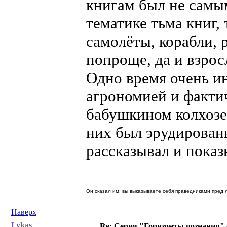
книгам был не сам
тематике тьма книг,
самолёты, корабли, 
попроще, да и взрос
Одно время очень и
агрономией и фактич
бабушкином колхозе
них был эрудирован
рассказывал и показ
Он сказал им: вы выказываете себя праведниками пред л
Наверх
Lykas
Re: Серия "Горизонты познания" 