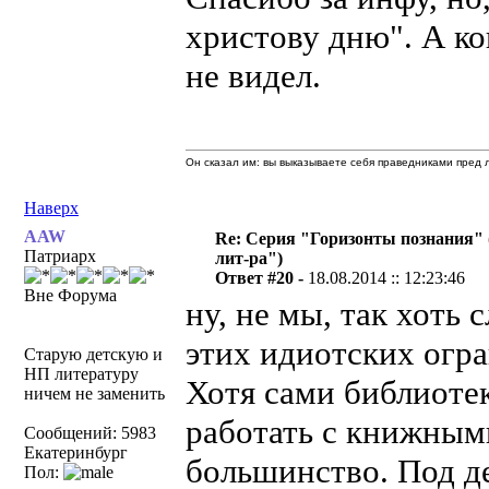
христову дню". А ко
не видел.
Он сказал им: вы выказываете себя праведниками пред л
Наверх
AAW
Re: Серия "Горизонты познания" 
Патриарх
лит-ра")
Ответ #20 -
18.08.2014 :: 12:23:46
Вне Форума
ну, не мы, так хоть
этих идиотских огра
Старую детскую и
НП литературу
Хотя сами библиотек
ничем не заменить
работать с книжными
Сообщений: 5983
Екатеринбург
большинство. Под д
Пол: