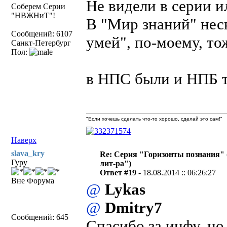
Не видели в серии 
Соберем Серии
"НВЖНиТ"!
В "Мир знаний" неск
Сообщений: 6107
умей", по-моему, то
Санкт-Петербург
Пол:
в НПС были и НПБ 
"Если хочешь сделать что-то хорошо, сделай это сам!"
Наверх
slava_kry
Re: Серия "Горизонты познания" 
Гуру
лит-ра")
Ответ #19 -
18.08.2014 :: 06:26:27
Вне Форума
@
Lykas
@
Dmitry7
Сообщений: 645
Спасибо за инфу, но