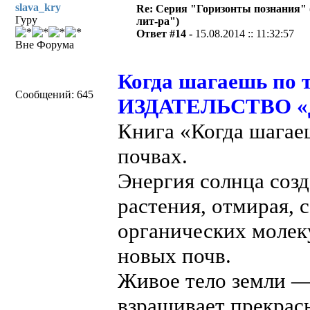
slava_kry
Re: Серия "Горизонты познания" 
Гуру
лит-ра")
Ответ #14 -
15.08.2014 :: 11:32:57
Вне Форума
Когда шагаешь по т
Сообщений: 645
ИЗДАТЕЛЬСТВО «Д
Книга «Когда шагаеш
почвах.
Энергия солнца созд
растения, отмирая,
органических молек
новых почв.
Живое тело земли —
взращивает прекрасн