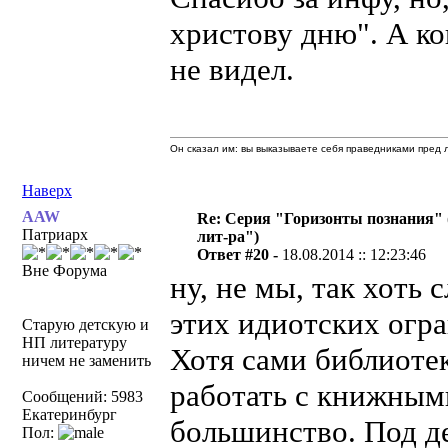
христову дню". А ко
не видел.
Он сказал им: вы выказываете себя праведниками пред л
Наверх
AAW
Re: Серия "Горизонты познания" 
Патриарх
лит-ра")
Ответ #20 -
18.08.2014 :: 12:23:46
Вне Форума
ну, не мы, так хоть
этих идиотских огра
Старую детскую и
НП литературу
Хотя сами библиотек
ничем не заменить
работать с книжными
Сообщений: 5983
Екатеринбург
большинство. Под д
Пол: