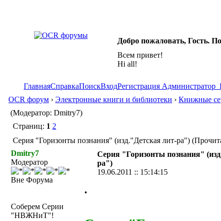
Добро пожаловать, Гость. П
Всем привет!
Hi all!
Главная
Справка
Поиск
Вход
Регистрация
Администратор
OCR форум
›
Электронные книги и библиотеки
›
Книжные се
(Модератор: Dmitry7)
Страниц:
1
2
Серия "Горизонты познания" (изд."Детская лит-ра") (Прочит
Dmitry7
Серия "Горизонты познания" (изд
Модератор
ра")
19.06.2011 :: 15:14:15
Вне Форума
.
Соберем Серии
"НВЖНиТ"!