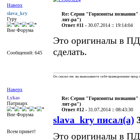
Наверх
slava_kry
Re: Серия "Горизонты познания" 
Гуру
лит-ра")
Ответ #11 -
30.07.2014 :: 19:14:04
Вне Форума
Это оригиналы в П
сделать.
Сообщений: 645
Он сказал им: вы выказываете себя праведниками пред л
Наверх
Lykas
Re: Серия "Горизонты познания" 
Патриарх
лит-ра")
Ответ #12 -
31.07.2014 :: 08:43:30
Вне Форума
slava_kry писал(а)
3
Всем привет!
Это оригиналы в П