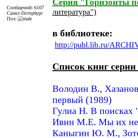
Серия "Горизонты п
Сообщений: 6107
литература")
Санкт-Петербург
Пол:
в библиотеке:
http://publ.lib.ru/ARCHIV
Cписок книг серии
Володин В., Хазанов
первый (1989)
Гулиа Н. В поисках 
Ивин М.Е. Мы их не
Каныгин Ю. М., Зото