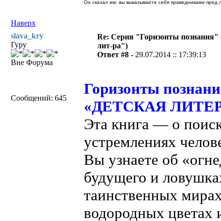
Он сказал им: вы выказываете себя праведниками пред л
Наверх
slava_kry
Re: Серия "Горизонты познания" 
Гуру
лит-ра")
Ответ #8 -
29.07.2014 :: 17:39:13
Вне Форума
Горизонты познан
Сообщений: 645
«ДЕТСКАЯ ЛИТЕРАТ
Эта книга — о поиск
устремлениях челов
Вы узнаете об «огн
будущего и ловушках
таинственных мирах
водородных цветах 