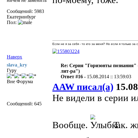
ничем не заменить
Сообщений: 5983
Екатеринбург
Пол:
Если не я за себя - то кто за меня? Но если я только за
Наверх
slava_kry
Re: Серия "Горизонты познания" 
Гуру
лит-ра")
Ответ #16 -
15.08.2014 :: 13:59:03
Вне Форума
AAW писал(а)
15.08
Не видели в серии 
Сообщений: 645
Вообще.
Т.к. ж