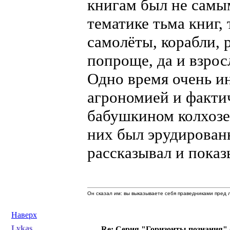
книгам был не сам
тематике тьма книг,
самолёты, корабли, 
попроще, да и взрос
Одно время очень и
агрономией и фактич
бабушкином колхозе
них был эрудирован
рассказывал и показ
Он сказал им: вы выказываете себя праведниками пред л
Наверх
Lykas
Re: Серия "Горизонты познания" 