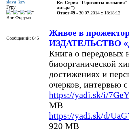
slava_kry
Re: Серия "Горизонты познания" 
Гуру
лит-ра")
Ответ #9 -
30.07.2014 :: 18:18:12
Вне Форума
Живое в прожектор
Сообщений: 645
ИЗДАТЕЛЬСТВО «Д
Книга о передовых 
биоорганической хи
достижениях и персп
очерков, интервью 
https://yadi.sk/i/7
MB
https://yadi.sk/d/
920 MB