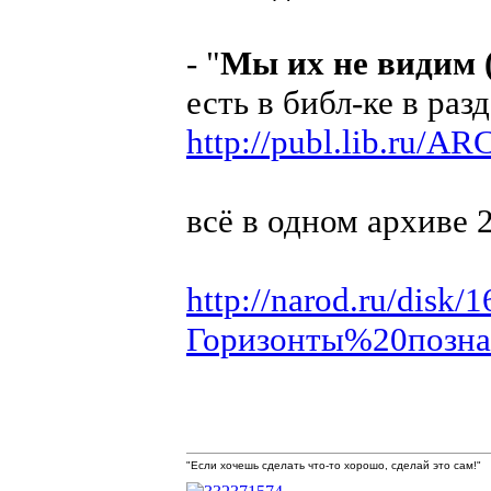
- "
Мы их не видим
есть в библ-ке в раз
http://publ.lib.ru/
всё в одном архиве 
http://narod.ru/disk
Горизонты%20познан
"Если хочешь сделать что-то хорошо, сделай это сам!"