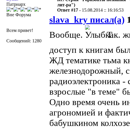
Патриарх
лит-ра")
Ответ #17 -
15.08.2014 :: 16:16:53
Вне Форума
slava_kry писал(а)
1
Всем привет!
Вообще.
Т.к. ж
Сообщений: 1280
доступ к книгам бы
ЖД тематике тьма кн
железнодорожный, с
радиоэлектроника - 
взрослые "в теме" б
Одно время очень и
агрономией и фактич
бабушкином колхозе