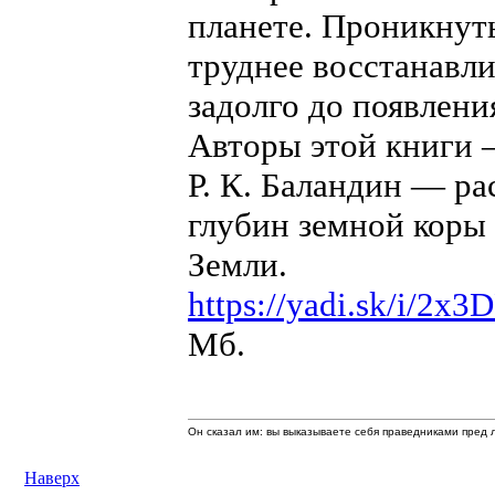
планете. Проникнуть
труднее восстанавл
задолго до появлени
Авторы этой книги —
Р. К. Баландин — р
глубин земной коры
Земли.
https://yadi.sk/i/2
Мб.
Он сказал им: вы выказываете себя праведниками пред л
Наверх