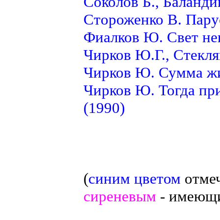
Соколов Б., Баланди
Стороженко В. Парус
Фиалков Ю. Свет нев
Чирков Ю.Г., Стекля
Чирков Ю. Сумма жи
Чирков Ю. Тогда пр
(1990)
(
синим цветом
отмеч
сиреневым
- имеющи