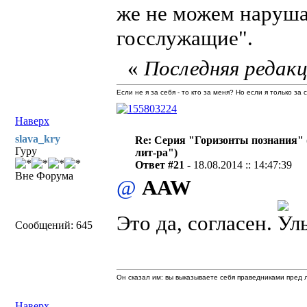
же не можем наруша
госслужащие".
«
Последняя редакц
Если не я за себя - то кто за меня? Но если я только за
Наверх
slava_kry
Re: Серия "Горизонты познания" 
Гуру
лит-ра")
Ответ #21 -
18.08.2014 :: 14:47:39
Вне Форума
@
AAW
Это да, согласен.
Сообщений: 645
Он сказал им: вы выказываете себя праведниками пред л
Наверх