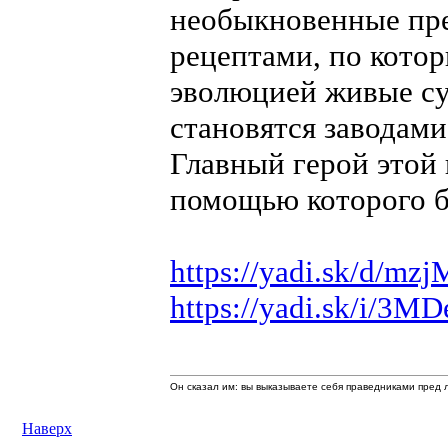
необыкновенные пре
рецептами, по кото
эволюцией живые сущ
становятся заводам
Главный герой этой 
помощью которого б
https://yadi.sk/d/
https://yadi.sk/i/3
Он сказал им: вы выказываете себя праведниками пред л
Наверх