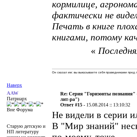
кормилице, агронома
фактически не видел
Печать в книге пло
книгами, потому кач
«
Последняя
Он сказал им: вы выказываете себя праведниками пред л
Наверх
AAW
Re: Серия "Горизонты познания" 
Патриарх
лит-ра")
Ответ #15 -
15.08.2014 :: 13:10:32
Вне Форума
Не видели в серии 
В "Мир знаний" неск
Старую детскую и
НП литературу
по-моему, тоже.