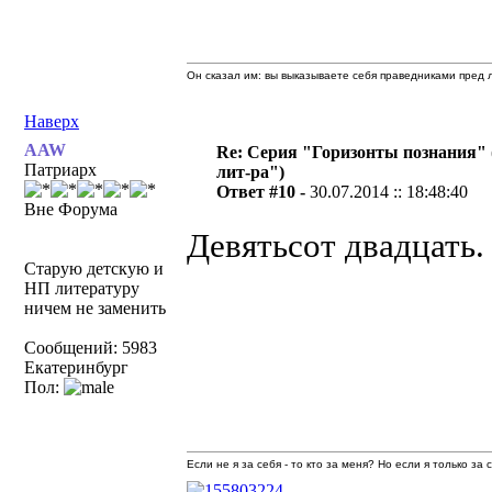
Он сказал им: вы выказываете себя праведниками пред л
Наверх
AAW
Re: Серия "Горизонты познания" 
Патриарх
лит-ра")
Ответ #10 -
30.07.2014 :: 18:48:40
Вне Форума
Девятьсот двадцать.
Старую детскую и
НП литературу
ничем не заменить
Сообщений: 5983
Екатеринбург
Пол:
Если не я за себя - то кто за меня? Но если я только за