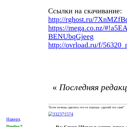
Ссылки на скачивание:
http://rghost.ru/7XnMZfB
https://mega.co.nz/#!
BENUbqGjeeg
http://ovrload.ru/f/5632
«
Последняя редакци
"Если хочешь сделать что-то хорошо, сделай это сам!"
Наверх
Dmitry7