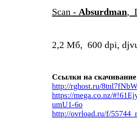
Scan -
Absurdman
, 
2,2 Мб, 600 dpi, djv
Ссылки на скачивание
http://rghost.ru/8tnl7fNb
https://mega.co.nz/#!6
umU1-6o
http://ovrload.ru/f/5574