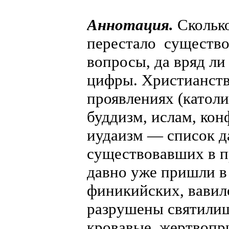
Аннотация.
Сколько
перестало существов
вопросы, да вряд л
цифры. Христианств
проявлениях (католи
буддизм, ислам, ко
иудаизм — список да
существовавших в п
давно уже пришли в
финикийских, вавило
разрушены святилищ
кровавые жертвопр