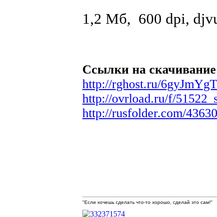
1,2 Мб, 600 dpi, djv
Ссылки на скачивание
http://rghost.ru/6gyJmYg
http://ovrload.ru/f/51522
http://rusfolder.com/4363
"Если хочешь сделать что-то хорошо, сделай это сам!"