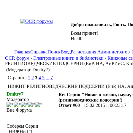
Добро пожаловать, Гость. П
Всем привет!
Hi all!
Главная
Справка
Поиск
Вход
Регистрация
Администратор
OCR форум
›
Электронные книги и библиотеки
›
Книжные сер
РЕЛИГИОВЕДЧЕСКИЕ ПОДСЕРИИ (ЕиР, НА, АиРИиС, Ки
(Модератор: Dmitry7)
Страниц:
1
2
3
4
5
...
7
НВЖНТ-РЕЛИГИОВЕДЧЕСКИЕ ПОДСЕРИИ (ЕиР, НА, АиРИиС
Dmitry7
Re: Серия "Новое в жизни, науке,
Модератор
(религиоведческие подсерии!)
Ответ #60 -
15.02.2015 :: 00:23:17
Вне Форума
Соберем Серии
"НВЖНиТ"!