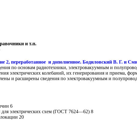
равочники и т.п.
3
е 2, переработанное и дополненное. Бодиловский В. Г. и Сми
дения по основам радиотехники, электровакуумным и полупров
ния электрических колебаний, их генерирования и приема, фор
влены и расширены сведения по электровакуумным и полупровод
ичин 6
я для электрических схем (ГОСТ 7624—62) 8
олокации 20