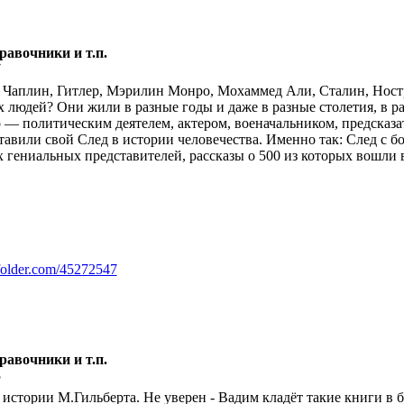
равочники и т.п.
7
 Чаплин, Гитлер, Мэрилин Монро, Мохаммед Али, Сталин, Нос
х людей? Они жили в разные годы и даже в разные столетия, в р
о — политическим деятелем, актером, военачальником, предсказ
тавили свой След в истории человечества. Именно так: След с б
 гениальных представителей, рассказы о 500 из которых вошли в
sfolder.com/45272547
равочники и т.п.
5
истории М.Гильберта. Не уверен - Вадим кладёт такие книги в 