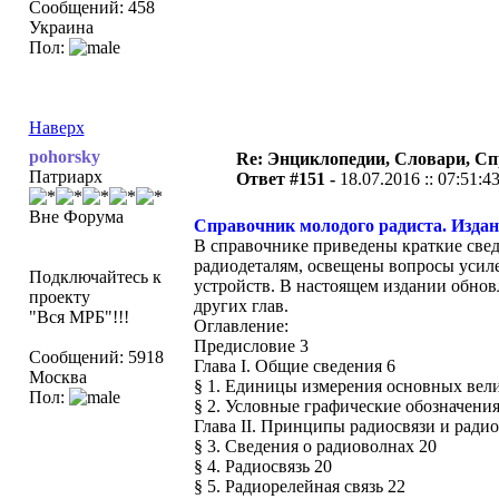
Сообщений: 458
Украина
Пол:
Наверх
pohorsky
Re: Энциклопедии, Словари, Сп
Патриарх
Ответ #151 -
18.07.2016 :: 07:51:4
Вне Форума
Справочник молодого радиста. Издани
В справочнике приведены краткие све
радиодеталям, освещены вопросы усиле
Подключайтесь к
устройств. В настоящем издании обно
проекту
других глав.
"Вся МРБ"!!!
Оглавление:
Предисловие 3
Сообщений: 5918
Глава I. Общие сведения 6
Москва
§ 1. Единицы измерения основных вел
Пол:
§ 2. Условные графические обозначени
Глава II. Принципы радиосвязи и ради
§ 3. Сведения о радиоволнах 20
§ 4. Радиосвязь 20
§ 5. Радиорелейная связь 22