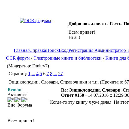
Добро пожаловать, Гость. П
Всем привет!
Hi all!
Главная
Справка
Поиск
Вход
Регистрация
Администратор
OCR форум
›
Электронные книги и библиотеки
›
Книги для 
(Модератор: Dmitry7)
Страниц:
1
...
4
5
6
7
8
...
27
Энциклопедии, Словари, Справочники и т.п. (Прочитано 67
Benoni
Re: Энциклопедии, Словари, Сп
Активист
Ответ #150 -
14.07.2016 :: 12:29:0
Когда-то эту книгу я уже делал. На эт
Вне Форума
Всем привет!