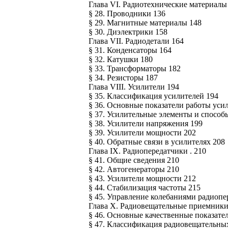
Глава VI. Радиотехнические материалы
§ 28. Проводники 136
§ 29. Магнитные материалы 148
§ 30. Диэлектрики 158
Глава VII. Радиодетали 164
§ 31. Конденсаторы 164
§ 32. Катушки 180
§ 33. Трансформаторы 182
§ 34. Резисторы 187
Глава VIII. Усилители 194
§ 35. Классификация усилителей 194
§ 36. Основные показатели работы уси
§ 37. Усилительные элементы и способ
§ 38. Усилители напряжения 199
§ 39. Усилители мощности 202
§ 40. Обратные связи в усилителях 208
Глава IX. Радиопередатчики . 210
§ 41. Общие сведения 210
§ 42. Автогенераторы 210
§ 43. Усилители мощности 212
§ 44. Стабилизация частоты 215
§ 45. Управление колебаниями радиопе
Глава X. Радиовещательные приемники
§ 46. Основные качественные показат
§ 47. Классификация радиовещательны