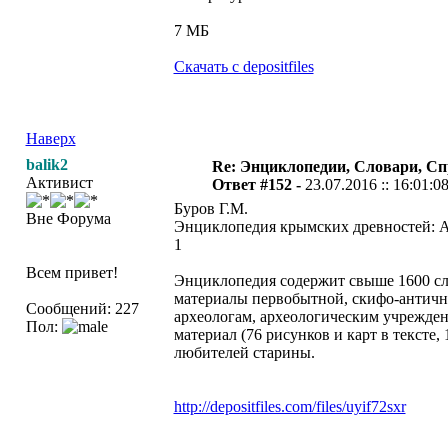
7 МБ
Скачать с depositfiles
Наверх
balik2
Re: Энциклопедии, Словари, Сп
Активист
Ответ #152 -
23.07.2016 :: 16:01:0
Буров Г.М.
Вне Форума
Энциклопедия крымских древностей: Архе
1
Всем привет!
Энциклопедия содержит свыше 1600 сл
материалы первобытной, скифо-антично
Сообщений: 227
археологам, археологическим учрежде
Пол:
материал (76 рисунков и карт в тексте
любителей старины.
http://depositfiles.com/files/uyif72sxr