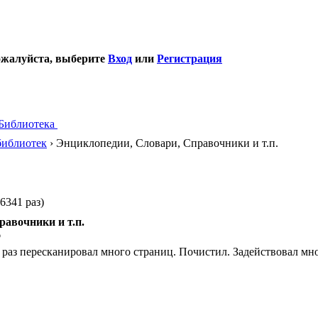
ожалуйста, выберите
Вход
или
Регистрация
Библиотека
библиотек
› Энциклопедии, Словари, Справочники и т.п.
6341 раз)
равочники и т.п.
6
от раз пересканировал много страниц. Почистил. Задействовал м