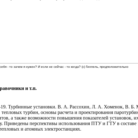
 себя - то зачем я нужен? И если не сейчас - то когда? (с) Гиллель, предположительно
равочники и т.п.
9. Турбинные установки. В. А. Рассохин, Л. А. Хоменок, В. Б. М
 тепловых турбин, основы расчета и проектирования паротурби
нтов, а также возможности повышения показателей установок, и
у. Приведены перспективы использования ПТУ и ГТУ в состав
 тепловых и атомных электростанциях.