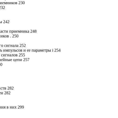
риемников 230
232
ы 242
части приемника 248
иков . 250
го сигнала 252
ь импульсов и ее параметры i 254
 сигналов 255
нейные цепи 257
60
ств 282
еи 282
ия в них 299