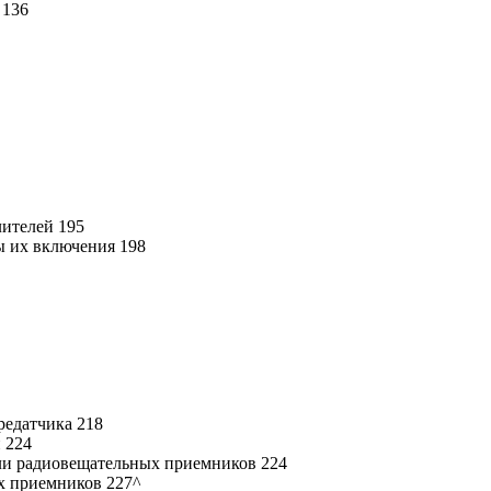
 136
лителей 195
ы их включения 198
редатчика 218
 224
ели радиовещательных приемников 224
х приемников 227^