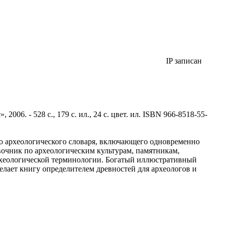
IP записан
6. - 528 с., 179 с. ил., 24 с. цвет. ил. ISBN 966-8518-55-
о археологического словаря, включающего одновременно
вочник по археологическим культурам, памятникам,
рхеологической терминологии. Богатый иллюстративный
делает книгу определителем древностей для археологов и