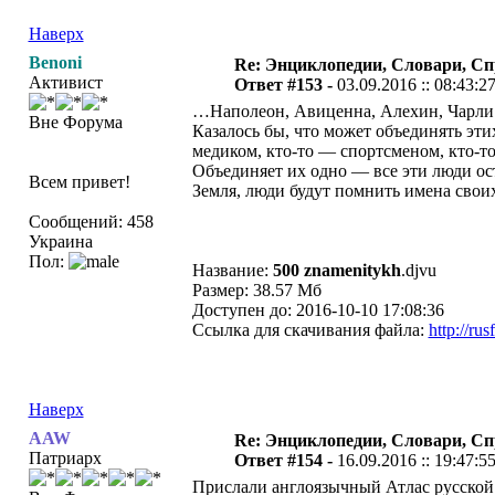
Наверх
Benoni
Re: Энциклопедии, Словари, Сп
Активист
Ответ #153 -
03.09.2016 :: 08:43:2
…Наполеон, Авиценна, Алехин, Чарли
Вне Форума
Казалось бы, что может объединять эти
медиком, кто-то — спортсменом, кто-т
Объединяет их одно — все эти люди ос
Всем привет!
Земля, люди будут помнить имена своих
Сообщений: 458
Украина
Пол:
Название:
500 znamenitykh
.djvu
Размер: 38.57 Мб
Доступен до: 2016-10-10 17:08:36
Ссылка для скачивания файла:
http://ru
Наверх
AAW
Re: Энциклопедии, Словари, Сп
Патриарх
Ответ #154 -
16.09.2016 :: 19:47:5
Прислали англоязычный Атлас русской 