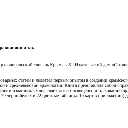
равочники и т.п.
8
ологический словарь Крыма. - К.: Издательский дом «Стилос», 200
оварных статей и является первым опытом в создании крымског
й и средневековой археологии. Книга представляет собой спра
ниям и изданиям. Отдельные статьи посвящены истолкованию а
, 179 черно-белых и 22 цветные таблицы, 10 карт в приложении) 