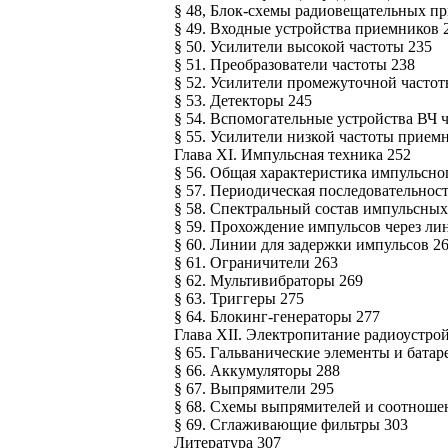
§ 48, Блок-схемы радиовещательных п
§ 49. Входные устройства приемников 
§ 50. Усилители высокой частоты 235
§ 51. Преобразователи частоты 238
§ 52. Усилители промежуточной частот
§ 53. Детекторы 245
§ 54. Вспомогательные устройства ВЧ 
§ 55. Усилители низкой частоты приемн
Глава XI. Импульсная техника 252
§ 56. Общая характеристика импульсно
§ 57. Периодическая последовательност
§ 58. Спектральный состав импульсных
§ 59. Прохождение импульсов через ли
§ 60. Линии для задержки импульсов 2
§ 61. Ограничители 263
§ 62. Мультивибраторы 269
§ 63. Триггеры 275
§ 64. Блокинг-генераторы 277
Глава XII. Электропитание радиоустрой
§ 65. Гальванические элементы и батар
§ 66. Аккумуляторы 288
§ 67. Выпрямители 295
§ 68. Схемы выпрямителей и соотношен
§ 69. Сглаживающие фильтры 303
Литература 307