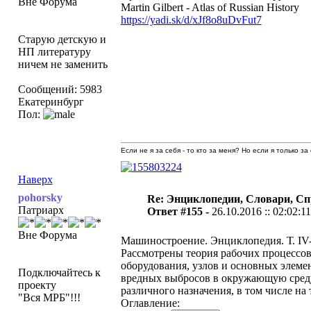
Вне Форума
Martin Gilbert - Atlas of Russian History
https://yadi.sk/d/xJf8o8uDvFut7
Старую детскую и
НП литературу
ничем не заменить
Сообщений: 5983
Екатеринбург
Пол:
Если не я за себя - то кто за меня? Но если я только за
Наверх
pohorsky
Re: Энциклопедии, Словари, Сп
Патриарх
Ответ #155 -
26.10.2016 :: 02:02:11
Вне Форума
Машиностроение. Энциклопедия. Т. IV-1
Рассмотрены теория рабочих процессов
оборудования, узлов и основных элеме
Подключайтесь к
вредных выбросов в окружающую сред
проекту
различного назначения, в том числе на
"Вся МРБ"!!!
Оглавление: