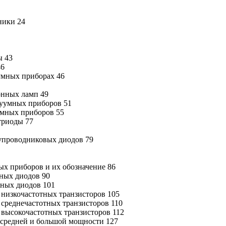
ники 24
ы 43
46
уумных приборах 46
онных ламп 49
куумных приборов 51
умных приборов 55
триоды 77
лупроводниковых диодов 79
х приборов и их обозначение 86
ных диодов 90
тных диодов 101
низкочастотных транзисторов 105
среднечастотных транзисторов 110
высокочастотных транзисторов 112
 средней и большой мощности 127