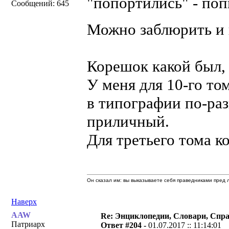
"попортились" - поп
Сообщений: 645
Можно заблюрить и 
Корешок какой был, 
У меня для 10-го то
в типографии по-раз
приличный.
Для третьего тома к
Он сказал им: вы выказываете себя праведниками пред л
Наверх
AAW
Re: Энциклопедии, Словари, Спра
Патриарх
Ответ #204 -
01.07.2017 :: 11:14:01