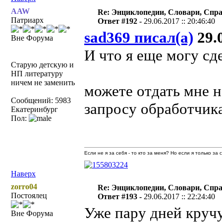
AAW
Re: Энциклопедии, Словари, Спра
Патриарх
Ответ #192 -
29.06.2017 :: 20:46:40
sad369 писал(а)
29.0
Вне Форума
И что я еще могу сд
Старую детскую и
НП литературу
ничем не заменить
можете отдать мне н
Сообщений: 5983
запросу обработчика
Екатеринбург
Пол:
Если не я за себя - то кто за меня? Но если я только за
Наверх
zorro04
Re: Энциклопедии, Словари, Спра
Постоялец
Ответ #193 -
29.06.2017 :: 22:24:40
Уже пару дней кручу
Вне Форума