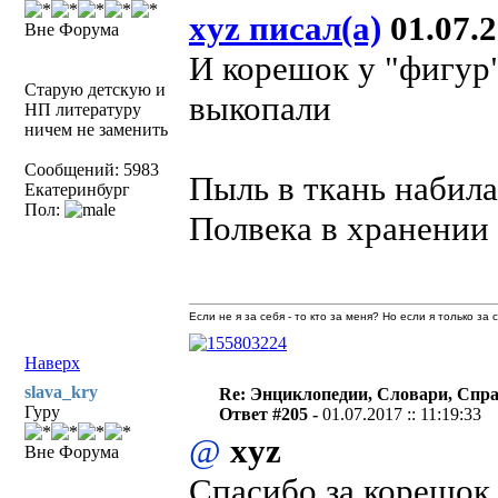
xyz писал(а)
01.07.2
Вне Форума
И корешок у "фигур"
Старую детскую и
выкопали
НП литературу
ничем не заменить
Сообщений: 5983
Пыль в ткань набила
Екатеринбург
Пол:
Полвека в хранении 
Если не я за себя - то кто за меня? Но если я только за
Наверх
slava_kry
Re: Энциклопедии, Словари, Спра
Гуру
Ответ #205 -
01.07.2017 :: 11:19:33
@
xyz
Вне Форума
Спасибо за корешок 