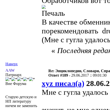
Обработчиков вот то
.
В качестве обменни
порекомендовать dr
(Мне с гугла удалось
«
Последняя редак
Наверх
AAW
Re: Энциклопедии, Словари, Спра
Патриарх
Ответ #189 -
29.06.2017 :: 09:01:30
xyz писал(а)
28.06.2
Вне Форума
Мне с гугла удалось
Старую детскую и
НП литературу
ничем не заменить
значит, не мне одном