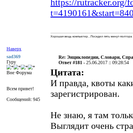
https://rutracker.org
t=4190161&start=84
Хорошая вещь компьютер...Посидел пять минут-полтора 
Наверх
sad369
Re: Энциклопедии, Словари, Спра
Гуру
Ответ #181 -
25.06.2017 :: 09:28:54
Цитата:
Вне Форума
И правда, квоты каки
Всем привет!
зарегистрирован.
Сообщений: 945
Не знаю, я там толь
Выглядит очень стра