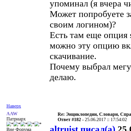
упоминал (я вчера ч
Может попробуете з
своим логином)?
Есть там еще опция 
можно эту опцию вк
скачивание.
Почему выбрал мегу?
делаю.
Наверх
AAW
Re: Энциклопедии, Словари, Спра
Патриарх
Ответ #182 -
25.06.2017 :: 17:54:02
altruist писал(а)
25.
Вне Форума