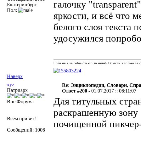
галочку "transparent
Екатеринбург
Пол:
яркости, и всё что м
белого слоя текста п
удосужился попробо
Если не я за себя - то кто за меня? Но если я только за
Наверх
xyz
Re: Энциклопедии, Словари, Спра
Патриарх
Ответ #200 -
01.07.2017 :: 06:11:07
Для титульных стра
Вне Форума
раскрашенную зону 
Всем привет!
почищенной пикчер-
Сообщений: 1006