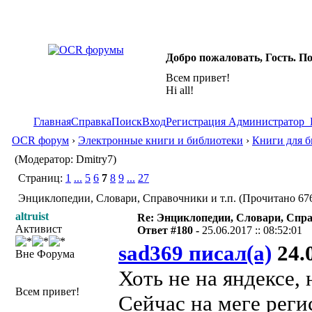
Добро пожаловать, Гость. П
Всем привет!
Hi all!
Главная
Справка
Поиск
Вход
Регистрация
Администратор
OCR форум
›
Электронные книги и библиотеки
›
Книги для б
(Модератор: Dmitry7)
Страниц:
1
...
5
6
7
8
9
...
27
Энциклопедии, Словари, Справочники и т.п. (Прочитано 676
altruist
Re: Энциклопедии, Словари, Спра
Активист
Ответ #180 -
25.06.2017 :: 08:52:01
sad369 писал(а)
24.0
Вне Форума
Хоть не на яндексе,
Всем привет!
Сейчас на меге рег