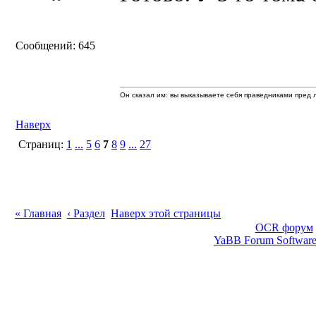
Сообщений: 645
Он сказал им: вы выказываете себя праведниками пред л
Наверх
Страниц:
1
...
5
6
7
8
9
...
27
« Главная
‹ Раздел
Наверх этой страницы
OCR форум
YaBB Forum Softwar