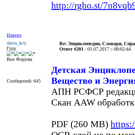
http://rgho.st/7n8vqb
Наверх
slava_kry
Re: Энциклопедии, Словари, Спра
Гуру
Ответ #201 -
01.07.2017 :: 08:02:44
Вне Форума
Детская Энциклопе
Вещество и Энерги
Сообщений: 645
АПН РСФСР редакция
Скан AAW обработка
PDF (260 MB)
https
OCR слой не по мас