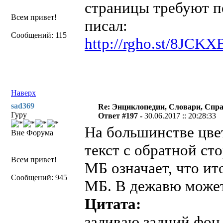
страницы требуют п
Всем привет!
писал:
Сообщений: 115
http://rgho.st/8JCK
Наверх
sad369
Re: Энциклопедии, Словари, Спра
Гуру
Ответ #197 -
30.06.2017 :: 20:28:33
На большинстве цве
Вне Форума
текст с обратной ст
Всем привет!
МБ означает, что ит
Сообщений: 945
МБ. В дежавю может
Цитата:
заливаю задний фон