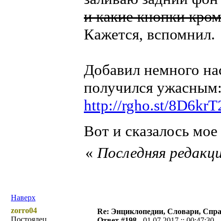
и какие кнопки кром
Кажется, вспомнил.
Добавил немного на
получился ужасным:
http://rgho.st/8D6krT
Вот и сказалось мое
«
Последняя редакци
Наверх
zorro04
Re: Энциклопедии, Словари, Спра
Постоялец
Ответ #198 -
01.07.2017 :: 00:47:30