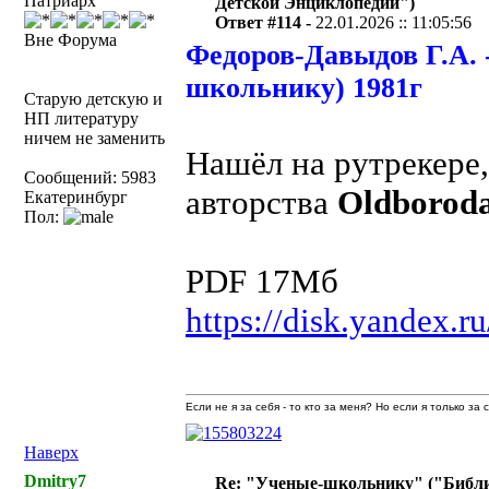
Патриарх
Детской Энциклопедии")
Ответ #114 -
22.01.2026 :: 11:05:56
Вне Форума
Федоров-Давыдов Г.А.
школьнику) 1981г
Старую детскую и
НП литературу
ничем не заменить
Нашёл на рутрекере,
Сообщений: 5983
авторства
Oldborod
Екатеринбург
Пол:
PDF 17Мб
https://disk.yandex
Если не я за себя - то кто за меня? Но если я только за
Наверх
Dmitry7
Re: "Ученые-школьнику" ("Библ