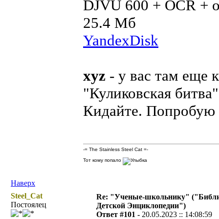
DJVU 600 + OCR + о
25.4 Мб
YandexDisk
xyz
- у вас там еще 
"Куликовская битва"
Кидайте. Попробую 
-= The Stainless Steel Cat =-
Тот кому попало
Наверх
Steel_Cat
Re: "Ученые-школьнику" ("Библ
Постоялец
Детской Энциклопедии")
Ответ #101 -
20.05.2023 :: 14:08:59