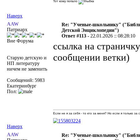
Тот кому попало
Наверх
AAW
Re: "Ученые-школьнику" ("Библ
Патриарх
Детской Энциклопедии")
Ответ #113 -
22.01.2026 :: 08:28:10
Вне Форума
ссылка на страничку
сообщении ветки)
Старую детскую и
НП литературу
ничем не заменить
Сообщений: 5983
Екатеринбург
Пол:
Если не я за себя - то кто за меня? Но если я только за
Наверх
AAW
Re: "Ученые-школьнику" ("Библ