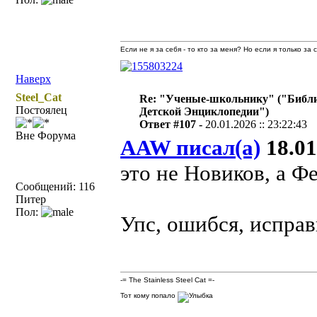
Если не я за себя - то кто за меня? Но если я только за
Наверх
Steel_Cat
Re: "Ученые-школьнику" ("Библ
Постоялец
Детской Энциклопедии")
Ответ #107 -
20.01.2026 :: 23:22:43
Вне Форума
AAW писал(а)
18.01
это не Новиков, а 
Сообщений: 116
Питер
Пол:
Упс, ошибся, испра
-= The Stainless Steel Cat =-
Тот кому попало