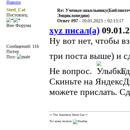
Наверх
Steel_Cat
Re: Ученые-школьнику(Библиоте
Постоялец
Энциклопедии)
Ответ #97 -
10.01.2023 :: 02:15:17
Вне Форума
xyz писал(а)
09.01.2
Ну вот нет, чтобы в
Сообщений: 116
Питер
три поста выше) и с
Пол:
Не вопрос.
Гд
Скиньте на ЯндексДи
можете прислать. С
-= The Stainless Steel Cat =-
Тот кому попало