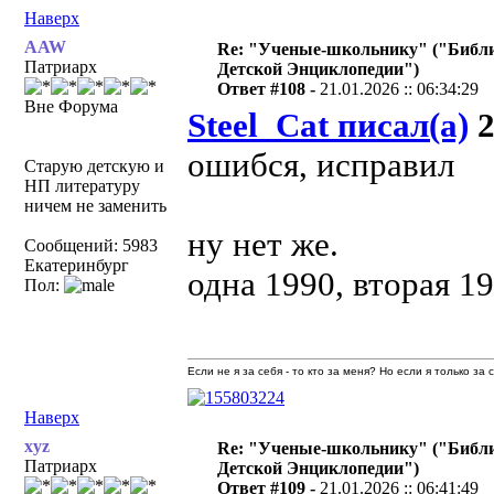
Наверх
AAW
Re: "Ученые-школьнику" ("Библ
Патриарх
Детской Энциклопедии")
Ответ #108 -
21.01.2026 :: 06:34:29
Вне Форума
Steel_Cat писал(а)
2
ошибся, исправил
Старую детскую и
НП литературу
ничем не заменить
ну нет же.
Сообщений: 5983
Екатеринбург
одна 1990, вторая 19
Пол:
Если не я за себя - то кто за меня? Но если я только за
Наверх
xyz
Re: "Ученые-школьнику" ("Библ
Патриарх
Детской Энциклопедии")
Ответ #109 -
21.01.2026 :: 06:41:49