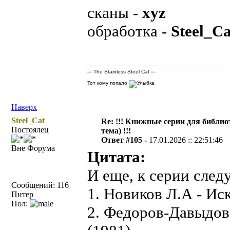
сканы -
xyz
обработка -
Steel_Ca
-= The Stainless Steel Cat =-
Тот кому попало
Наверх
Steel_Cat
Re: !!! Книжные серии для библио
Постоялец
тема) !!!
Ответ #105 -
17.01.2026 :: 22:51:46
Вне Форума
Цитата:
И еще, к серии след
Сообщений: 116
1. Новиков Л.А - Ис
Питер
Пол:
2. Федоров-Давыдов