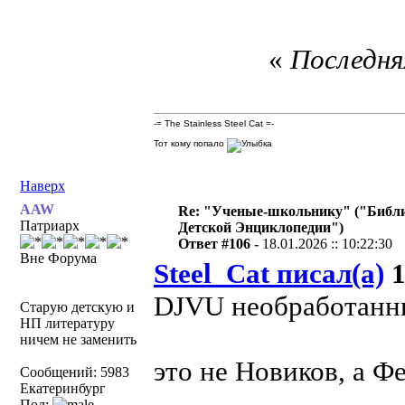
«
Последняя
-= The Stainless Steel Cat =-
Тот кому попало
Наверх
AAW
Re: "Ученые-школьнику" ("Библ
Патриарх
Детской Энциклопедии")
Ответ #106 -
18.01.2026 :: 10:22:30
Вне Форума
Steel_Cat писал(а)
1
DJVU необработанны
Старую детскую и
НП литературу
ничем не заменить
это не Новиков, а 
Сообщений: 5983
Екатеринбург
Пол: