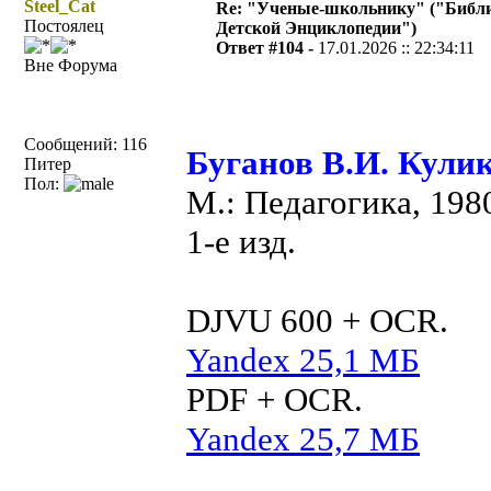
Steel_Cat
Re: "Ученые-школьнику" ("Библ
Постоялец
Детской Энциклопедии")
Ответ #104 -
17.01.2026 :: 22:34:11
Вне Форума
Сообщений: 116
Буганов В.И. Кулик
Питер
Пол:
М.: Педагогика, 198
1-е изд.
DJVU 600 + OCR.
Yandex 25,1 МБ
PDF + OCR.
Yandex 25,7 МБ