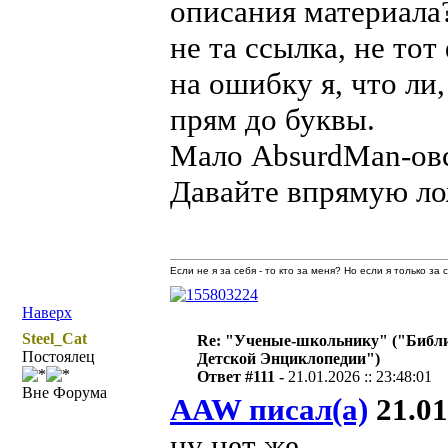
описания материала
не та ссылка, не то
на ошибку я, что ли
прям до буквы.
Мало AbsurdMan-овс
Давайте впрямую ло
Если не я за себя - то кто за меня? Но если я только за
Наверх
Steel_Cat
Re: "Ученые-школьнику" ("Библ
Постоялец
Детской Энциклопедии")
Ответ #111 -
21.01.2026 :: 23:48:01
Вне Форума
AAW писал(а)
21.01
ну нет же.