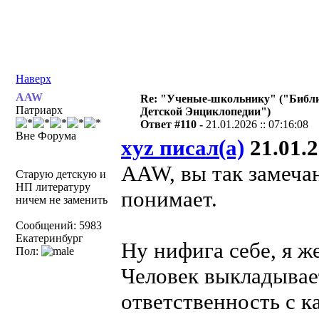
Наверх
AAW
Re: "Ученые-школьнику" ("Библ
Патриарх
Детской Энциклопедии")
Ответ #110 -
21.01.2026 :: 07:16:08
Вне Форума
xyz писал(а)
21.01.2
AAW, вы так замечан
Старую детскую и
НП литературу
понимает.
ничем не заменить
Сообщений: 5983
Екатеринбург
Ну нифига себе, я ж
Пол:
Человек выкладывает
ответственность с к