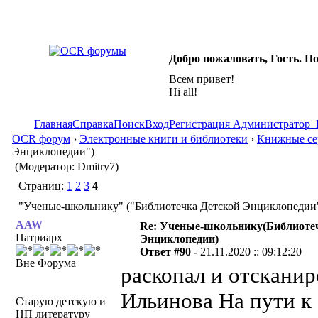
Добро пожаловать, Гость. П
Всем привет!
Hi all!
Главная
Справка
Поиск
Вход
Регистрация
Администратор
OCR форум
›
Электронные книги и библиотеки
›
Книжные се
Энциклопедии")
(Модератор: Dmitry7)
Страниц:
1
2
3
4
"Ученые-школьнику" ("Библиотечка Детской Энциклопедии")
AAW
Re: Ученые-школьнику(Библиоте
Патриарх
Энциклопедии)
Ответ #90 -
21.11.2020 :: 09:12:20
Вне Форума
раскопал и отсканир
Ильинова На пути к 
Старую детскую и
НП литературу