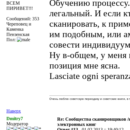
Обучению процессу.
ВСЕМ
ПИРИВЕТ!!!
легальный. И если к
Сообщений: 353
сканировать, к при
Череповец и
Каменка
им подобным, или ам
Пензенская
Пол:
совести индивидуум
Ну в-общем, у меня 
позиция мне ясна.
Lasciate ogni speranza
Очень люблю советскую периодику и советские книги, в т
Наверх
Dmitry7
Re: Сообщества сканировщиков /и
Модератор
электронных книг
Ответ #13 -
01.02.2013 :: 19:40:12