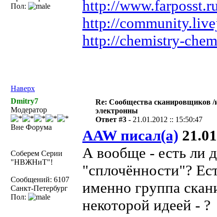
http://www.farposst.r
Пол:
http://community.live
http://chemistry-che
Наверх
Dmitry7
Re: Сообщества сканировщиков /
Модератор
электронны
Ответ #3 -
21.01.2012 :: 15:50:47
Вне Форума
AAW писал(а)
21.01
А вообще - есть ли 
Соберем Серии
"НВЖНиТ"!
"сплочённости"? Ест
Сообщений: 6107
именно группа скан
Санкт-Петербург
Пол:
некоторой идеей - ?