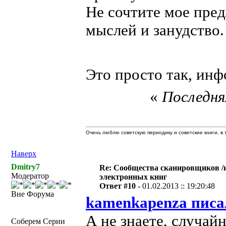
Не сочтите мое пред
мыслей и занудство.
Это просто так, ин
«
Последняя
Очень люблю советскую периодику и советские книги, в т
Наверх
Dmitry7
Re: Сообщества сканировщиков /и
Модератор
электронных книг
Ответ #10 -
01.02.2013 :: 19:20:48
Вне Форума
kamenkapenza писа
А не знаете, случай
Соберем Серии