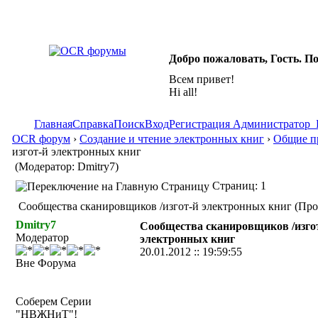
Добро пожаловать, Гость. П
Всем привет!
Hi all!
Главная
Справка
Поиск
Вход
Регистрация
Администратор
OCR форум
›
Создание и чтение электронных книг
›
Общие п
изгот-й электронных книг
(Модератор: Dmitry7)
Страниц: 1
Сообщества сканировщиков /изгот-й электронных книг (Про
Dmitry7
Сообщества сканировщиков /изго
Модератор
электронных книг
20.01.2012 :: 19:59:55
Вне Форума
Соберем Серии
"НВЖНиТ"!