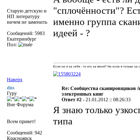
"сплочённости"? Ест
Старую детскую и
НП литературу
именно группа скан
ничем не заменить
идеей - ?
Сообщений: 5983
Екатеринбург
Пол:
Если не я за себя - то кто за меня? Но если я только за
Наверх
dns
Re: Сообщества сканировщиков /
Гуру
электронных книг
Ответ #2 -
21.01.2012 :: 08:26:33
Вне Форума
Я знаю только узко
типа
Всем привет!
Сообщений: 942
Красноярск