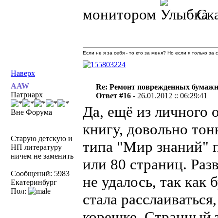
монитором
Ска
Если не я за себя - то кто за меня? Но если я только за
Наверх
AAW
Re: Ремонт поврежденных бумаж
Патриарх
Ответ #16 -
26.01.2012 :: 06:29:41
Да, ещё из личного
Вне Форума
книгу, довольно тон
Старую детскую и
типа "Мир знаний" п
НП литературу
ничем не заменить
или 80 страниц. Раз
Сообщений: 5983
не удалось, так как
Екатеринбург
Пол:
стала расслаиваться
корешке. Странный т