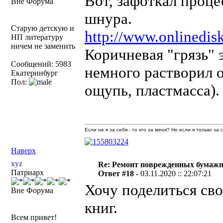
Вот, зафоткал проце
Вне Форума
шнура.
Старую детскую и
http://www.onlinedisk
НП литературу
ничем не заменить
Коричневая "грязь" э
Сообщений: 5983
немного растворил о
Екатеринбург
Пол:
ощупь, пластмасса).
Если не я за себя - то кто за меня? Но если я только за
Наверх
xyz
Re: Ремонт поврежденных бумаж
Патриарх
Ответ #18 -
03.11.2020 :: 22:07:21
Хочу поделиться св
Вне Форума
книг.
Всем привет!