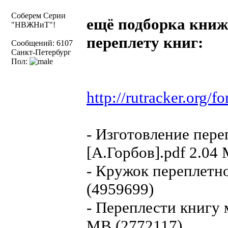
Соберем Серии
ещё подборка книж
"НВЖНиТ"!
переплету книг:
Сообщений: 6107
Санкт-Петербург
Пол:
http://rutracker.org/
- Изготовление пере
[А.Горбов].pdf 2.04
- Кружок переплетно
(4959699)
- Переплести книгу 
MB (2772117)