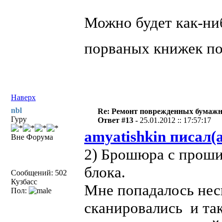
Можно будет как-ниб
порваных книжек п
Наверх
nbl
Re: Ремонт поврежденных бумаж
Гуру
Ответ #13 -
25.01.2012 :: 17:57:17
amyatishkin писал(а
Вне Форума
2) Брошюра с проши
блока.
Сообщений: 502
Кузбасс
Мне попадалось нес
Пол:
сканировались и та