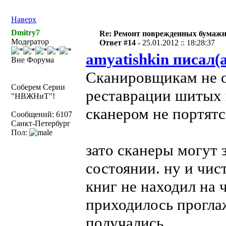
Наверх
Dmitry7
Re: Ремонт поврежденных бумаж
Модератор
Ответ #14 -
25.01.2012 :: 18:28:37
amyatishkin писал(а
Вне Форума
Сканировщикам не 
Соберем Серии
реставрации шитых к
"НВЖНиТ"!
сканером не портятс
Сообщений: 6107
Санкт-Петербург
Пол:
зато сканеры могут 
состоянии. ну и чис
книг не находил на 
приходилось проглаж
получались