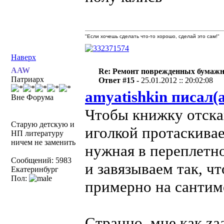
"Если хочешь сделать что-то хорошо, сделай это сам!"
Наверх
AAW
Re: Ремонт поврежденных бумаж
Патриарх
Ответ #15 -
25.01.2012 :: 20:02:08
amyatishkin писал(а
Вне Форума
Чтобы книжку отскан
Старую детскую и
иголкой протаскивае
НП литературу
ничем не заменить
нужная в переплетно
Сообщений: 5983
и завязываем так, ч
Екатеринбург
Пол:
примерно на сантиме
Странно, мне как za