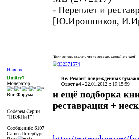
- Переплет и рестав
[Ю.Ирошников, И.Ир
"Если хочешь сделать что-то хорошо, сделай это сам!"
Наверх
Dmitry7
Re: Ремонт поврежденных бумаж
Модератор
Ответ #4 -
22.01.2012 :: 19:15:59
и ещё подборка кни
Вне Форума
реставрация + нес
Соберем Серии
"НВЖНиТ"!
Сообщений: 6107
Санкт-Петербург
http://rutracker.org