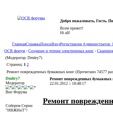
Добро пожаловать, Гость. П
Всем привет!
Hi all!
Главная
Справка
Поиск
Вход
Регистрация
Администратор
OCR форум
›
Создание и чтение электронных книг
›
Сканиро
(Модератор: Dmitry7)
Страниц:
1
2
Ремонт поврежденных бумажных книг (Прочитано 74577 раз
Dmitry7
Ремонт поврежденных бумажных 
Модератор
22.01.2012 :: 18:48:17
Вне Форума
Ремонт поврежден
Соберем Серии
"НВЖНиТ"!