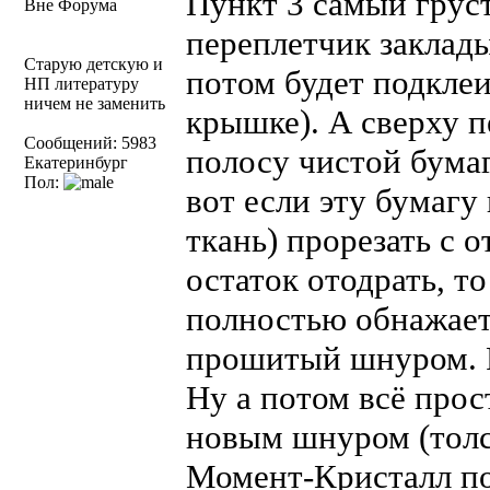
Пункт 3 самый грус
Вне Форума
переплетчик заклады
Старую детскую и
потом будет подклеи
НП литературу
ничем не заменить
крышке). А сверху п
Сообщений: 5983
полосу чистой бумаг
Екатеринбург
Пол:
вот если эту бумагу
ткань) прорезать с о
остаток отодрать, т
полностью обнажает
прошитый шнуром. Р
Ну а потом всё про
новым шнуром (толс
Момент-Кристалл по